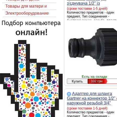
з'єднувача 1/2" із
Товары для матери и
внутрішньою різьбою 3/4"
(сроки поставки 1-5 дней)
GARTN (80058050)
Количество предметов - один
ребёнка
Электрооборудование
предмет, Тип соединения -
быстросъемное, резьба, пласт
Есть на складе
102
грн
Адаптер для шланга
Gartner на коннектор 1/2" 
наружной резьбой 3/4"
(80058010)
(сроки поставки 1-5 дней)
Количество предметов - один
предмет, Тип соединения -