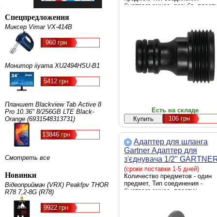
быстросъемное, резьба, пласт
Спецпредложения
Миксер Vimar VX-414B
960 грн
Монитор iiyama XU2494HSU-B1
5412 грн
Планшет Blackview Tab Active 8
Есть на складе
Pro 10.36" 8/256GB LTE Black-
106
грн
Orange (6931548313731)
13846 грн
Адаптер для шланга
Gartner Адаптер для
Смотреть все
з'єднувача 1/2" GARTNE
(80058040)
(сроки поставки 1-5 дней)
Новинки
Количество предметов - один
предмет, Тип соединения -
Відеоприймач (VRX) Peakfpv THOR
быстросъемное, пластик
R78 7,2-8G (R78)
9922 грн