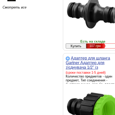
Смотреть все
Есть на складе
107
грн
Адаптер для шланга
Gartner Адаптер для
з'єднувача 1/2" із
внутрішньою різьбою 1/2"
(сроки поставки 1-5 дней)
та (80058120)
Количество предметов - один
предмет, Тип соединения -
быстросъемное, резьба, пласт