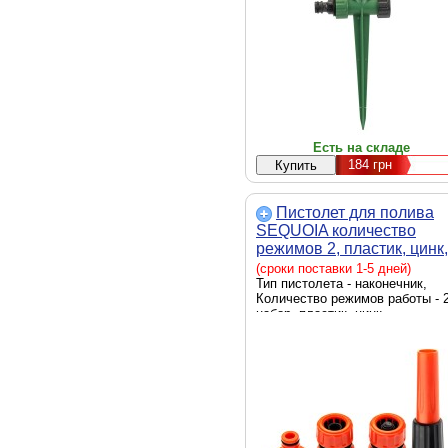
Есть на складе
184
грн
Пистолет для полива
SEQUOIA количество
режимов 2, пластик, цинк,
вес 0.1 кг (SWSKIT1)
(сроки поставки 1-5 дней)
Тип пистолета - наконечник,
Количество режимов работы - 2
набор, пластик, цинк