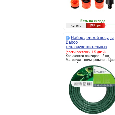
Есть на складе
190
грн
Набор детской посуды
Baboo
теплочувствительных
ложек 4+ мес. красные (1
(сроки поставки 1-5 дней)
022)
Количество приборов - 2 шт,
Материал - полипропилен, Цвет
красный