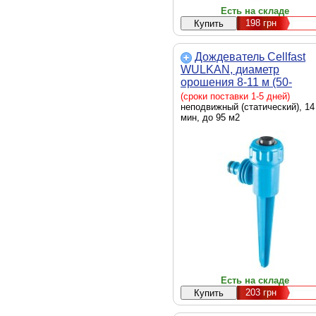
Есть на складе
198
грн
Дождеватель Cellfast
WULKAN, диаметр
орошения 8-11 м (50-
400_CELLFAST)
(сроки поставки 1-5 дней)
неподвижный (статический), 14
мин, до 95 м2
Есть на складе
203
грн