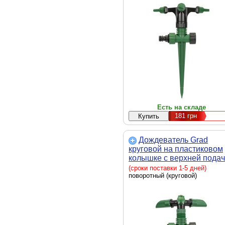
Есть на складе
181
грн
Дождеватель Grad
круговой на пластиковом
колышке с верхней пода
(ABS) (5014105)
(сроки поставки 1-5 дней)
поворотный (круговой)