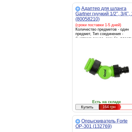
Адаптер для шланга
Gartner гнучкий 1/2", 3/4", 
(80058210)
(сроки поставки 1-5 дней)
Количество предметов - один
предмет, Тип соединения -
быстросъемное, резьба, пласт
Есть на складе
164
грн
Опрыскиватель Forte
ОР-301 (132769)