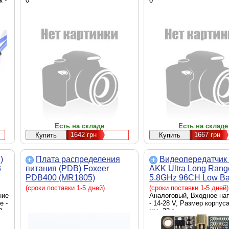
к -
0
позиціонування - GP
0
GLONASS, Galileo, B
Швидкість передачі -
115200, Напруга - 4.7
В, 32 х 26 х 9 мм, 14 
Есть на складе
Есть на складе
1642
грн
1667
грн
)
Плата распределения
Видеопередатчик 
3
питания (PDB) Foxeer
AKK Ultra Long Ran
PDB400 (MR1805)
5.8GHz 96CH Low B
(TX3000AC96)
(сроки поставки 1-5 дней)
(сроки поставки 1-5 дней)
ние
Аналоговый, Входное на
е -
- 14-28 V, Размер корпуса
8
мм, 23 г