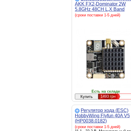
AKK FX2-Dominator 2W
5.8GHz 48CH L,X Band
(TX2000LX)
(сроки поставки 1-5 дней)
Есть на складе
1493
грн
Регулятор хода (ESC)
HobbyWing Flyfun 40A V5
(HP0038.0182)
(сроки поставки 1-5 дней)