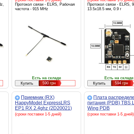
z,
ES900RX/HP037.0185-
Протокол связи - ELRS, Рабочая
Протокол связи - ELRS, 
частота - 915 MHz
13.5х18.5 мм, 0.9 г
FCC/2D20018)
Есть на складе
Есть на складе
590
грн
594
грн
Приемник (RX)
Плата распредел
HappyModel ExpressLRS
питания (PDB) TBS L
EP1 RX 2.4ghz (2D20021)
Wing PDB
(сроки поставки 1-5 дней)
(сроки поставки 1-5 дней)