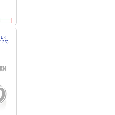
TEK
12S)