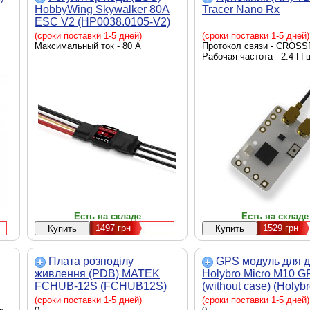
HobbyWing Skywalker 80A
Tracer Nano Rx
ESC V2 (HP0038.0105-V2)
(сроки поставки 1-5 дней)
(сроки поставки 1-5 дней)
Максимальный ток - 80 А
Протокол связи - CROSS
Рабочая частота - 2.4 ГГ
Есть на складе
Есть на складе
1497
грн
1529
грн
Плата розподілу
GPS модуль для 
живлення (PDB) MATEK
Holybro Micro M10 G
FCHUB-12S (FCHUB12S)
(without case) (Holyb
Супутникові системи
(сроки поставки 1-5 дней)
(сроки поставки 1-5 дней)