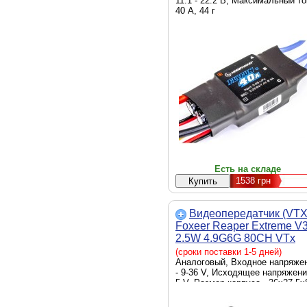
11.1 - 22.2 В, Максимальный то
40 А, 44 г
Есть на складе
1538
грн
Видеопередатчик (VTX
Foxeer Reaper Extreme V
2.5W 4.9G6G 80CH VTx
(MR1844)
(сроки поставки 1-5 дней)
Аналоговый, Входное напряже
- 9-36 V, Исходящее напряжени
5 V, Размер корпуса - 36х27.5х
мм, 13 г