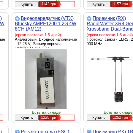
1142
грн
1157
грн
)
Видеопередатчик (VTX)
Приемник (RX)
4W
Bluesky AMPF1200 1.2G 4W
RadioMaster XR4 Ge
8CH (AM12)
Xrossband Dual-Ban
ExpressLRS Receiver
(сроки поставки 1-5 дней)
(сроки поставки 1-5 дней)
ние
Аналоговый, Входное напряжение
Протокол связи - ELRS, 2
- 12-26 V, Размер корпуса -
900 MHz
104х36х14 мм, 63 г
Есть на складе
Есть на складе
1225
грн
1252
грн
)
Регулятор хода (ESC)
Приемник (RX) T