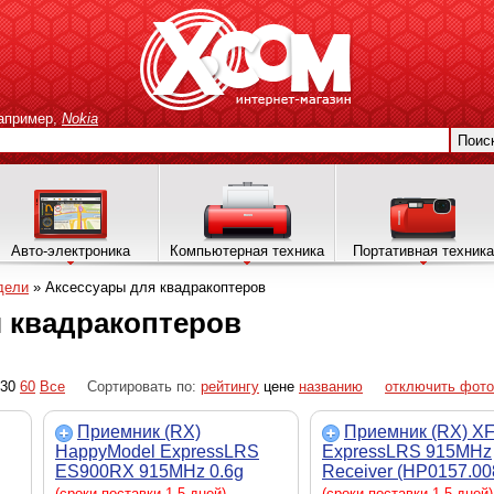
апример,
Nokia
Поис
Авто-электроника
Компьютерная техника
Портативная техника
дели
»
Аксессуары для квадракоптеров
 квадракоптеров
30
60
Все
Сортировать по:
рейтингу
цене
названию
отключить фото
Приемник (RX)
Приемник (RX) X
HappyModel ExpressLRS
ExpressLRS 915MHz
ES900RX 915MHz 0.6g
Receiver (HP0157.00
Receiver (868MHZ-
(сроки поставки 1-5 дней)
(сроки поставки 1-5 дней)