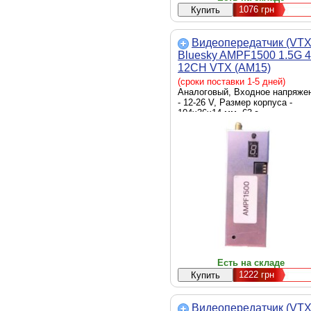
1076
грн
Видеопередатчик (VTX
Bluesky AMPF1500 1.5G 
12CH VTX (AM15)
(сроки поставки 1-5 дней)
Аналоговый, Входное напряже
- 12-26 V, Размер корпуса -
104х36х14 мм, 63 г
Есть на складе
1222
грн
Видеопередатчик (VTX