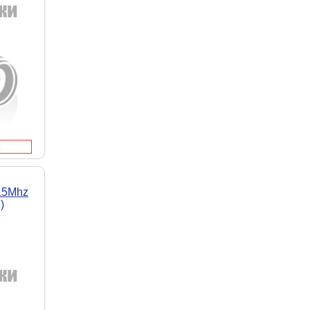
15Mhz
)