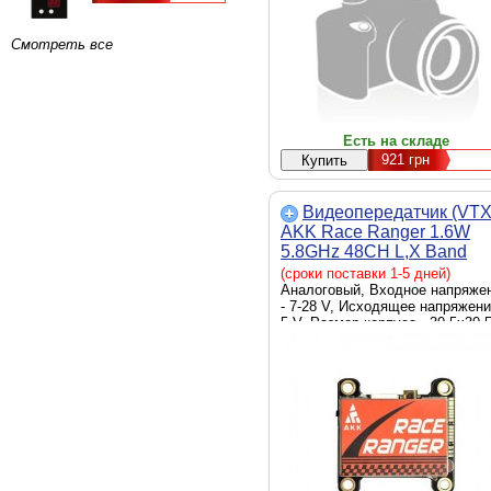
Смотреть все
Есть на складе
921
грн
Видеопередатчик (VTX
AKK Race Ranger 1.6W
5.8GHz 48CH L,X Band
(TX1918LX)
(сроки поставки 1-5 дней)
Аналоговый, Входное напряже
- 7-28 V, Исходящее напряжени
5 V, Размер корпуса - 30.5х30.
мм, 16.8 г