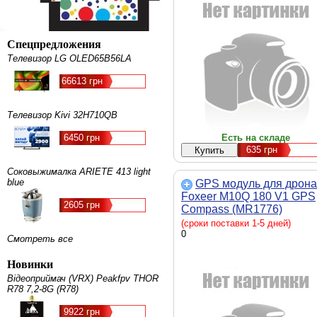
Спецпредложения
Телевизор LG OLED65B56LA
66613 грн
Телевизор Kivi 32H710QB
6450 грн
Есть на складе
635
грн
Соковыжималка ARIETE 413 light
blue
GPS модуль для дрона
Foxeer M10Q 180 V1 GPS
2605 грн
Compass (MR1776)
Супутникові системи
(сроки поставки 1-5 дней)
позиціонування - GPS,
0
Смотреть все
GLONASS, Galileo, BeiDo
QZSS, ESBAS, Швидкість
Новинки
передачі - 115200, Напру
Відеоприймач (VRX) Peakfpv THOR
- 5 В, 18 х 18 х 8 мм, 7.5 г
R78 7,2-8G (R78)
9922 грн