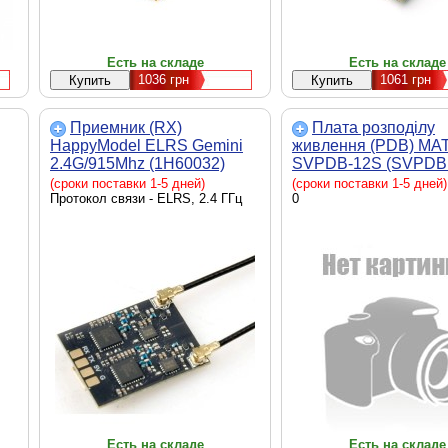
Есть на складе
Есть на складе
1036
грн
1061
грн
Приемник (RX)
Плата розподілу
HappyModel ELRS Gemini
живлення (PDB) MA
2.4G/915Mhz (1H60032)
SVPDB-12S (SVPDB
(сроки поставки 1-5 дней)
(сроки поставки 1-5 дней)
Протокол связи - ELRS, 2.4 ГГц
0
Есть на складе
Есть на складе