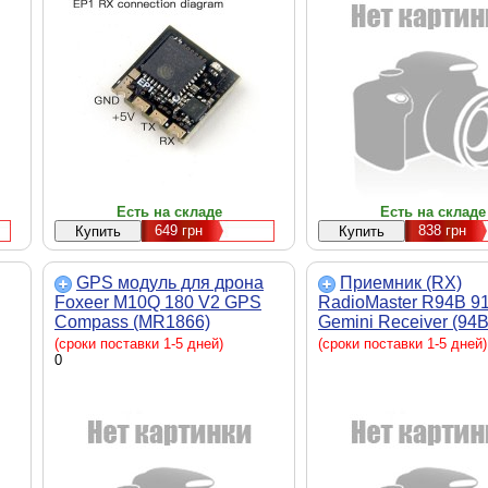
Есть на складе
Есть на складе
649
грн
838
грн
GPS модуль для дрона
Приемник (RX)
Foxeer M10Q 180 V2 GPS
RadioMaster R94B 9
Compass (MR1866)
Gemini Receiver (94B
Супутникові системи
(сроки поставки 1-5 дней)
(сроки поставки 1-5 дней)
позиціонування - GPS,
0
u,
GLONASS, Galileo,
Швидкість передачі -
га
115200, Напруга - 5 В, 18 х
18 х 8 мм, 7.5 г