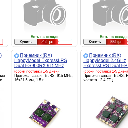
Есть на складе
Есть на складе
943
грн
993
грн
)
Приемник (RX)
Приемник (RX)
HappyModel ExpressLRS
HappyModel 2.4GHz
Dual ES900RX 915MHz
ExpressLRS Dual EP
(1H60025)
TCXO (2D30063)
(сроки поставки 1-5 дней)
(сроки поставки 1-5 дней)
ние
Протокол связи - ELRS, 915 MHz,
Протокол связи - ELRS, 
е -
16х21.5 мм, 1.5 г
частота - 2.4 ГГц
5