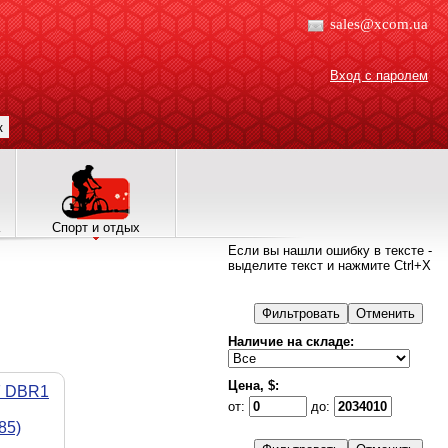
sales@xcom.ua
Вход с паролем
к
Спорт и отдых
Если вы нашли ошибку в тексте -
выделите текст и нажмите Ctrl+X
Наличие на складе:
Цена, $:
F DBR1
от:
до:
85)