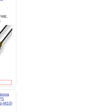
FIRE,
ц
дрона
PS
ro-M10)