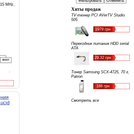
915 MHz,
Хиты продаж
TV-тюнер PCI AVerTV Studio
505
1979 грн
Переходник питания HDD serial
ATA
29.32 грн
Тонер Samsung SCX-4725, 70 г,
Patron
188 грн
ения
Смотреть все
ucid