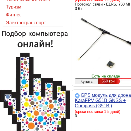
Протокол связи - ELRS, 750 MH
Туризм
0.6 г
Фитнес
Электротранспорт
Есть на складе
560
грн
GPS модуль для дрона
KaraFPV G51B GNSS +
Compass (G51BI)
(сроки поставки 1-5 дней)
0