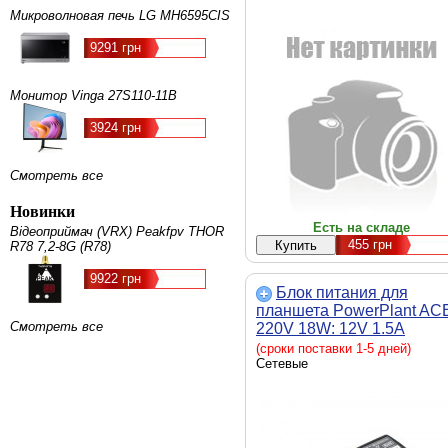
Микроволновая печь LG MH6595CIS
9291 грн
Монитор Vinga 27S110-11B
3924 грн
Смотреть все
Новинки
Есть на складе
Відеоприймач (VRX) Peakfpv THOR
455
грн
R78 7,2-8G (R78)
9922 грн
Блок питания для
планшета PowerPlant AC
Смотреть все
220V 18W: 12V 1.5A
(3.0*1.0) (AC18A3010)
(сроки поставки 1-5 дней)
Сетевые