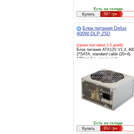
Есть на складе
587
грн
Блок питания Delux
400W DLP-25D
(сроки поставки 1-5 дней)
Блок питания ATX12V V1.3, 40
2*SATA, standard cable (20+4),
120mm fan, power cord
Есть на складе
652
грн