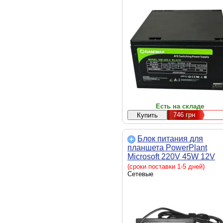
мм, 150 x 140 x 86 мм
Есть на складе
746
грн
Блок питания для
планшета PowerPlant
Microsoft 220V 45W 12V
3.6A (5pin) (MI43ASPE)
(сроки поставки 1-5 дней)
Сетевые