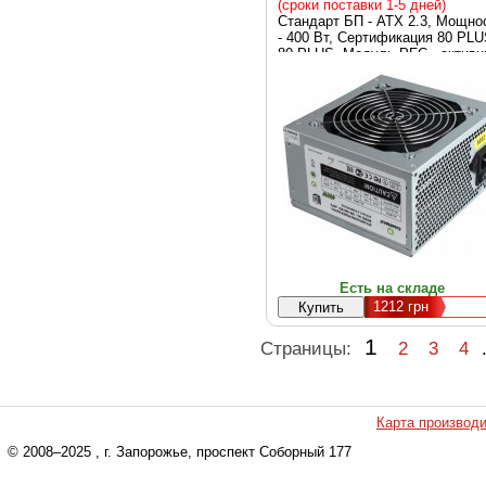
(сроки поставки 1-5 дней)
Стандарт БП - ATX 2.3, Мощно
- 400 Вт, Сертификация 80 PLU
80 PLUS, Модуль PFC - активн
Подключение материнской пла
- 20+4 pin, Подключение
видеокарты - отсутствует,
Количество разъемов SATA - 2,
Количество разъемов Peripheral
2, Тип охлаждения - вентилято
Диаметр вентиляторов - 1x120
Есть на складе
1212
грн
1
Страницы:
2
3
4
Карта производ
© 2008–2025
, г. Запорожье, проспект Соборный 177