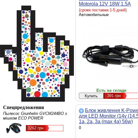
Motorola 12V 18W 1.5A
(2.0*1.0mm) -
(сроки поставки 1-5 дней)
автомобильный
Автомобильные
(MOA18A2010)
Есть на складе
391
грн
Спецпредложения
Блок живлення K-Powe
Пылесос Grunhelm GVCM244BO з
для LED Monitor (14v (14.
мішком ECO POWER
1a, 2a, 3a (max 4a) 56w)
6.0x4.4mm + гар. 12мес (
0
3262 грн
65-14-6044)