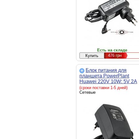
Есть на складе
476
грн
Блок питания для
планшета PowerPlant
Huawei 220V 10W: 5V 2A
(2.5*0.7mm) (HU10M2507)
(сроки поставки 1-5 дней)
Сетевые