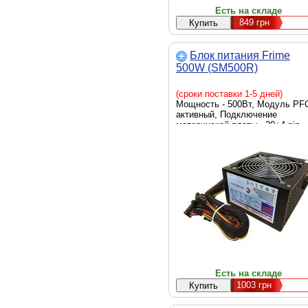
Есть на складе
849
грн
Блок питания Frime
500W (SM500R)
(сроки поставки 1-5 дней)
Мощность - 500Вт, Модуль PFC
активный, Подключение
материнской платы - 20+4 pin,
Количество разъемов SATA - 2,
Количество разъемов Peripheral
3, Тип охлаждения - вентилято
Диаметр вентиляторов - 1x120
Есть на складе
1003
грн