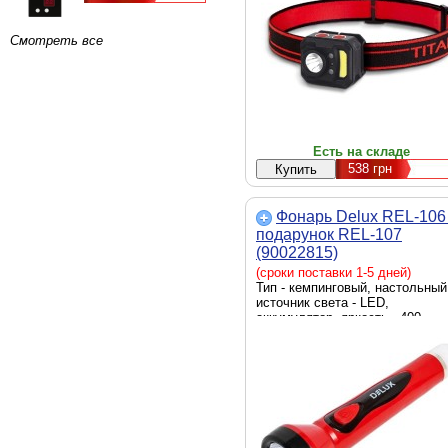
Смотреть все
Есть на складе
538
грн
Фонарь Delux REL-106
подарунок REL-107
(90022815)
(сроки поставки 1-5 дней)
Тип - кемпинговый, настольный
источник света - LED,
аккумулятор, яркость - 400
люмен, элементы питания -
встроенный аккумулятор, Li-Ion
вес - 583 г