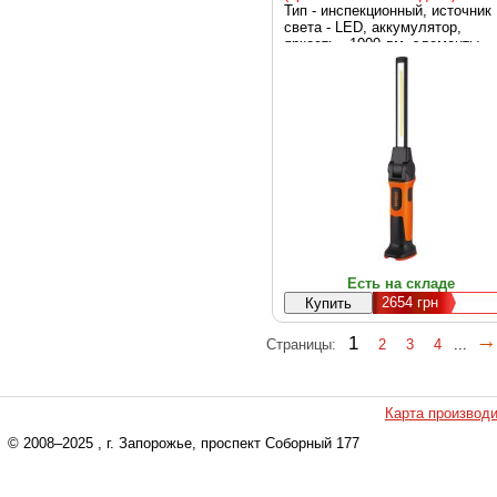
Тип - инспекционный, источник
света - LED, аккумулятор,
яркость - 1000 лм, элементы
питания - Li-Ion, вес - 308 г
Есть на складе
2654
грн
1
Страницы:
2
3
4
...
Карта производ
© 2008–2025
, г. Запорожье, проспект Соборный 177