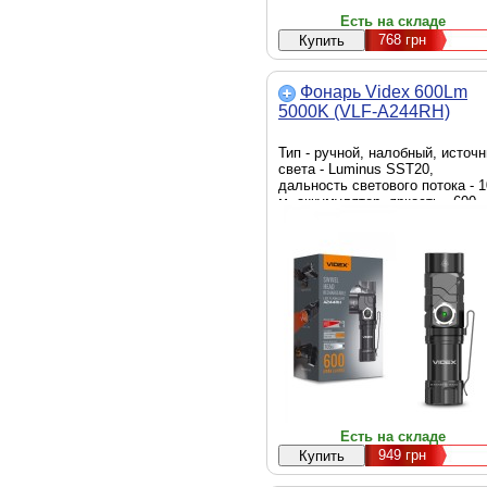
Есть на складе
768
грн
Фонарь Videx 600Lm
5000K (VLF-A244RH)
Тип - ручной, налобный, источн
света - Luminus SST20,
дальность светового потока - 
м, аккумулятор, яркость - 600
люмен, элементы питания -
16340, Li-Ion, вес - 57 г
Есть на складе
949
грн