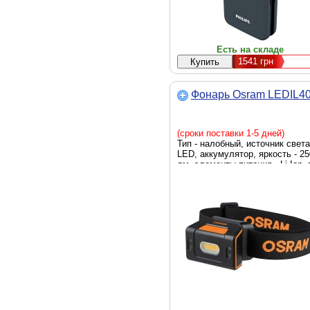
Есть на складе
1541
грн
Фонарь Osram LEDIL4
(сроки поставки 1-5 дней)
Тип - налобный, источник света
LED, аккумулятор, яркость - 25
лм, элементы питания - Li-Ion, 
- 105 г