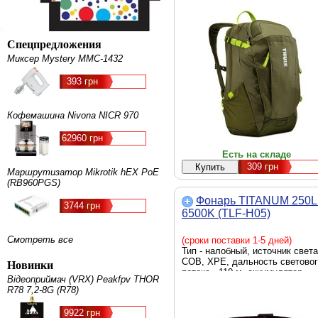
Спецпредложения
Миксер Mystery MMC-1432
393 грн
Кофемашина Nivona NICR 970
62960 грн
Есть на складе
309
грн
Маршрутизатор Mikrotik hEX PoE
(RB960PGS)
Фонарь TITANUM 250
3744 грн
6500K (TLF-H05)
Смотреть все
(сроки поставки 1-5 дней)
Тип - налобный, источник света
COB, XPE, дальность светово
Новинки
потока - 110 м, аккумулятор,
Відеоприймач (VRX) Peakfpv THOR
яркость - 250 люмен, элемент
R78 7,2-8G (R78)
питания - встроенный
аккумулятор, вес - 79 г
9922 грн