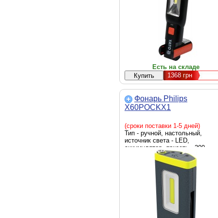
Есть на складе
1368
грн
Фонарь Philips
X60POCKX1
(сроки поставки 1-5 дней)
Тип - ручной, настольный,
источник света - LED,
аккумулятор, яркость - 300
люмен, элементы питания -
встроенный аккумулятор, Li-Ion