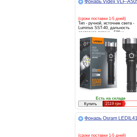
Фонарь Videx VLF-A5
(сроки поставки 1-5 дней)
Тип - ручной, источник света -
Luminus SST-40, дальность
светового потока - 500 м,
аккумулятор, яркость - 5500
люмен, элементы питания -
18650, 21700, Li-Ion, вес - 163 г
Есть на складе
2119
грн
Фонарь Osram LEDIL4
(сроки поставки 1-5 дней)