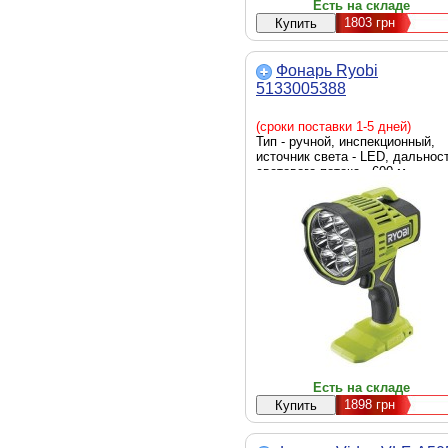
Есть на складе
1803
грн
Фонарь Ryobi
5133005388
(сроки поставки 1-5 дней)
Тип - ручной, инспекционный,
источник света - LED, дальнос
светового потока - 600 м,
аккумулятор, яркость - 3000
люмен, элементы питания - Li-I
вес - 600 г
Есть на складе
1898
грн