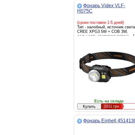
Фонарь Videx VLF-
H075C
(сроки поставки 1-5 дней)
Тип - налобный, источник света
CREE XPG3 5W + COB 3W,
дальность светового потока - 
м, аккумулятор, батарейки,
яркость - 550 люмен, элемент
питания - AAA, Li-Ion, вес - 60 г
Есть на складе
1011
грн
Фонарь Einhell 451413