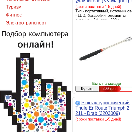
удлинителе (XK-Magnet p
8)
Туризм
(сроки поставки 1-5 дней)
Тип - портативный, источник св
Фитнес
- LED, батарейки, элементы
питания - AA, вес - 500 г
Электротранспорт
Есть на складе
209
грн
Рюкзак туристический
Thule EnRoute Triumph 2
21L - Drab (3203009)
(сроки поставки 1-5 дней)