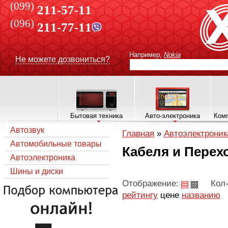
(099)
211-57-11
(096)
211-77-11
Например,
Nokia
Не можете дозвониться?
Бытовая техника
Авто-электроника
Комп
Автозвук
Главная
»
Автоэлектроник
Автомобильные товары
Кабеля и Перех
Автоэлектроника
Шины и диски
Отображение:
Кол-
рейтингу
цене
названию