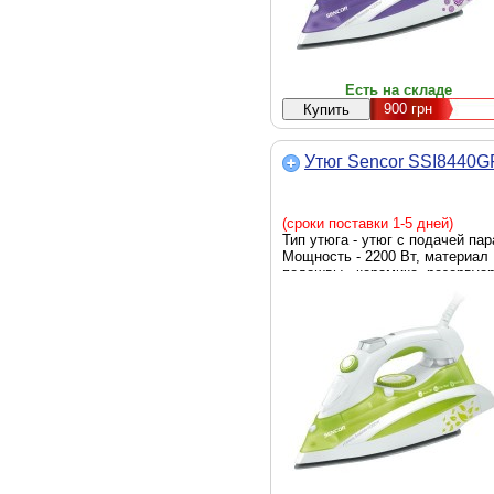
Есть на складе
900
грн
Утюг Sencor SSI8440G
(сроки поставки 1-5 дней)
Тип утюга - утюг с подачей пар
Мощность - 2200 Вт, материал
подошвы - керамика, резервуа
для воды - 380 мл, система
самоочистки, противокапельна
система, Цвет - белый, зелены