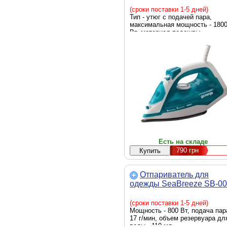
(сроки поставки 1-5 дней)
Тип - утюг с подачей пара,
максимальная мощность - 180
Вт, материал подошвы -
нержавеющая сталь, резервуа
для воды - 250 мл, система
самоочистки, противокапельна
система, скорость парового уд
- 80 г/хв, вес - 1.2 кг, Цвет -
голубой
Есть на складе
790
грн
Отпариватель для
одежды SeaBreeze SB-0
(сроки поставки 1-5 дней)
Мощность - 800 Вт, подача пар
17 г/мин, объем резервуара дл
воды - 110 мл