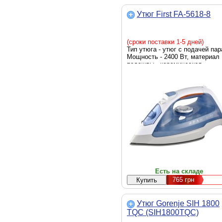
Утюг First FA-5618-8
(сроки поставки 1-5 дней)
Тип утюга - утюг с подачей пар
Мощность - 2400 Вт, материал
подошвы - керамическая,
резервуар для воды - 400 мл,
система самоочистки, система
защиты от накипи,
противокапельная система, вес
1.1 кг, Цвет - голубой
Есть на складе
765
грн
Утюг Gorenje SIH 1800
TQC (SIH1800TQC)