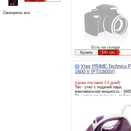
120 г/мин, вес - 0.9 кг
Смотреть все
Есть на складе
545
грн
Утюг PRIME Technics P
1600 V (PTI1600V)
(сроки поставки 1-5 дней)
Тип - утюг с подачей пара,
максимальная мощность - 160
Вт, материал подошвы - тефло
резервуар для воды - 170 мл,
система защиты от накипи,
скорость парового удара - 230 г
мин