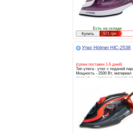
Есть на складе
571
грн
Утюг Hölmer HIC-2538
(сроки поставки 1-5 дней)
Тип утюга - утюг с подачей пар
Мощность - 2500 Вт, материал
подошвы - керамика, резервуа
для воды - 380 мл,
противокапельная система,
скорость парового удара - 130 г
мин, Цвет - черный