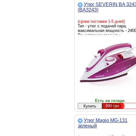
Утюг SEVERIN BA 324
(BA3243)
(сроки поставки 1-5 дней)
Тип - утюг с подачей пара,
максимальная мощность - 240
Вт, материал подошвы -
керамика, резервуар для воды 
200 мл, автоматическое
отключение, система
самоочистки, система защиты 
накипи, противокапельная
система, скорость парового уд
- 70 г/мин, вес - 1.1 кг, Цвет -
розовый
Есть на складе
990
грн
Утюг Magio MG-131
зеленый