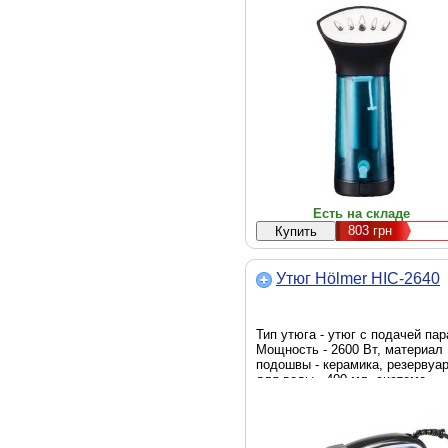
Есть на складе
803
грн
Утюг Hölmer HIC-2640
Тип утюга - утюг с подачей пар
Мощность - 2600 Вт, материал
подошвы - керамика, резервуа
для воды - 400 мл, система
самоочистки, система защиты 
накипи, противокапельная
система, скорость парового уд
- 140 г/мин, вес - 1,2 кг, Цвет -