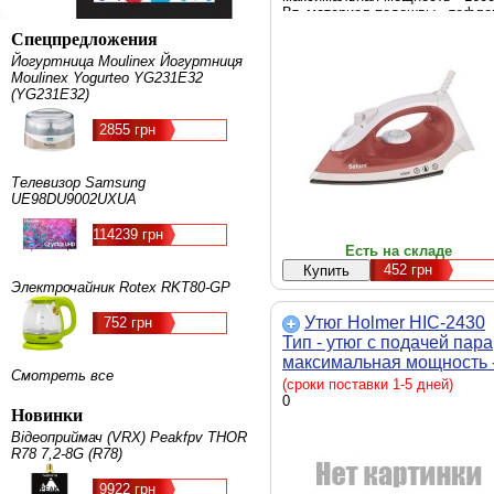
Вт, материал подошвы - тефло
резервуар для воды - 80 мл, Ц
Спецпредложения
- красный, белый
Йогуртница Moulinex Йогуртниця
Moulinex Yogurteo YG231E32
(YG231E32)
2855 грн
Телевизор Samsung
UE98DU9002UXUA
114239 грн
Есть на складе
452
грн
Электрочайник Rotex RKT80-GP
Утюг Holmer HIC-2430
752 грн
Тип - утюг с подачей пара
максимальная мощность 
Смотреть все
2400 Вт, материал подо
(сроки поставки 1-5 дней)
- керамика, резервуар дл
0
Новинки
воды - 300 мл, система
Відеоприймач (VRX) Peakfpv THOR
самоочистки,
R78 7,2-8G (R78)
противокапельная систем
скорость парового удара 
9922 грн