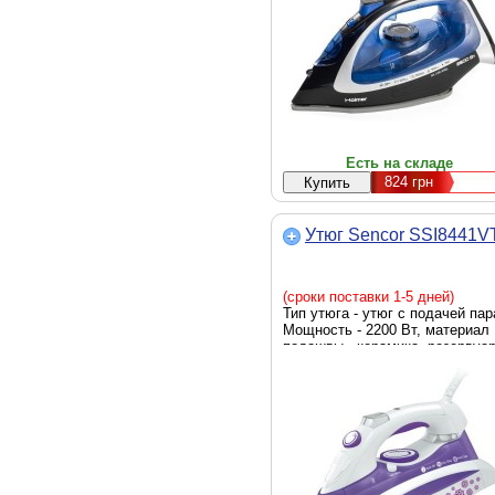
сине-черный
Есть на складе
824
грн
Утюг Sencor SSI8441V
(сроки поставки 1-5 дней)
Тип утюга - утюг с подачей пар
Мощность - 2200 Вт, материал
подошвы - керамика, резервуа
для воды - 380 мл, система
самоочистки, противокапельна
система, Цвет - белый,
фиолетовый