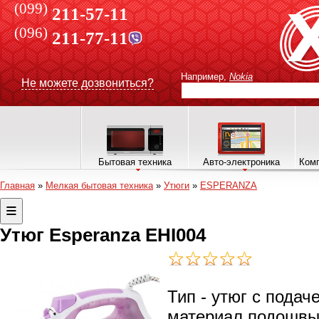
(099)
211-57-11
(096)
211-77-11
Например,
Nokia
Не можете дозвониться?
Бытовая техника
Авто-электроника
Комп
Главная
»
Мелкая бытовая техника
»
Утюги
»
ESPERANZA
Утюг Esperanza EHI004
Тип - утюг с подач
материал подошвы 