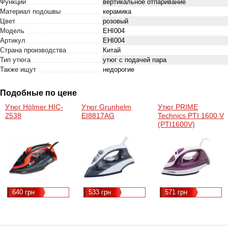
Функции
вертикальное отпаривание
Материал подошвы
керамика
Цвет
розовый
Модель
EHI004
Артикул
EHI004
Страна производства
Китай
Тип утюга
утюг с подачей пара
Также ищут
недорогие
Подобные по цене
Утюг Hölmer HIC-
Утюг Grunhelm
Утюг PRIME
2538
EI8817AG
Technics PTI 1600 V
(PTI1600V)
640 грн
533 грн
571 грн