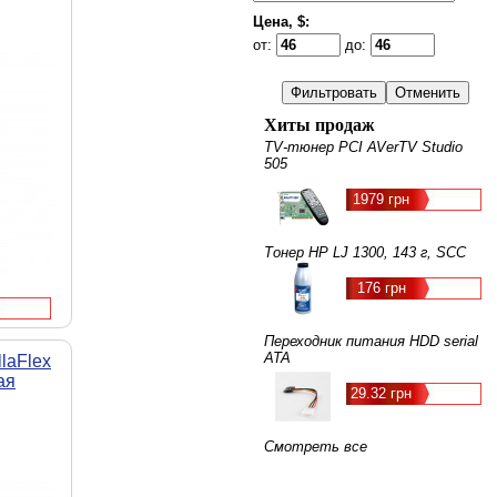
Цена, $:
от:
до:
Хиты продаж
TV-тюнер PCI AVerTV Studio
505
1979 грн
Тонер HP LJ 1300, 143 г, SCC
176 грн
Переходник питания HDD serial
ATA
laFlex
ая
29.32 грн
Смотреть все