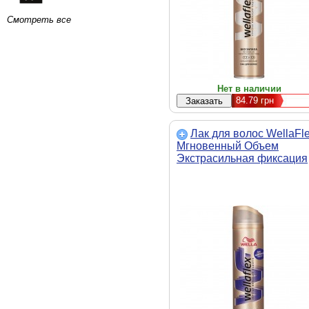
Смотреть все
Нет в наличии
84.79
грн
Лак для волос WellaFl
Мгновенный Объем
Экстрасильная фиксация
250 мл (4015600729530)