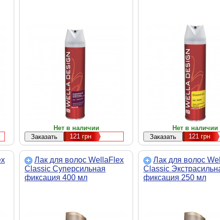
Нет в наличии
Нет в наличии
121
грн
121
грн
ex
Лак для волос WellaFlex
Лак для волос Wel
Classic Суперсильная
Classic Экстрасильн
фиксация 400 мл
фиксация 250 мл
(4084500378957)
(4084500378919)