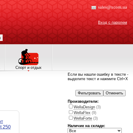
sales@xcom.ua
Вход с паролем
к
Спорт и отдых
Если вы нашли ошибку в тексте -
выделите текст и нажмите Ctrl+X
Производители:
WellaDesign
(3)
WellaFlex
(9)
WellaForte
(3)
от
Наличие на складе:
t 250