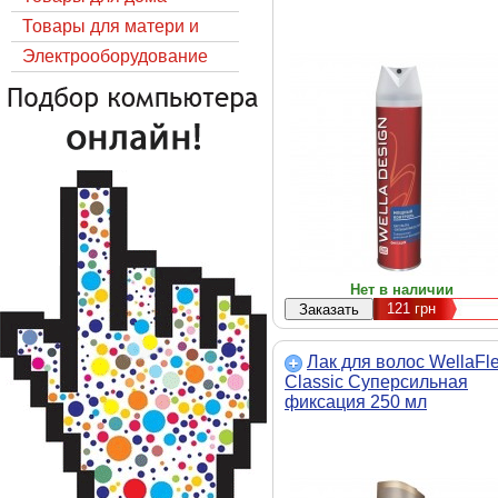
(4056800100026)
Товары для матери и
ребёнка
Электрооборудование
Нет в наличии
121
грн
Лак для волос WellaFl
Classic Суперсильная
фиксация 250 мл
(4084500378872)