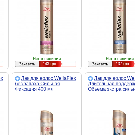
Нет в наличии
Нет в наличии
143
грн
137
грн
ex
Лак для волос WellaFlex
Лак для волос Wel
без запаха Сильная
Длительная поддерж
Фиксация 400 мл
Объема экстра силь
(5410076955268)
фиксация 400 мл
(4056800922727)