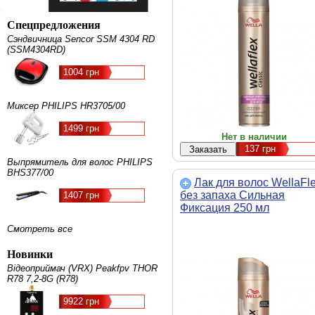
Спецпредложения
Сэндвичница Sencor SSM 4304 RD
(SSM4304RD)
1004 грн
Миксер PHILIPS HR3705/00
1499 грн
Нет в наличии
137
грн
Выпрямитель для волос PHILIPS
BHS377/00
Лак для волос WellaFl
без запаха Сильная
1407 грн
Фиксация 250 мл
(4015600326647)
Смотреть все
Новинки
Відеоприймач (VRX) Peakfpv THOR
R78 7,2-8G (R78)
9922 грн