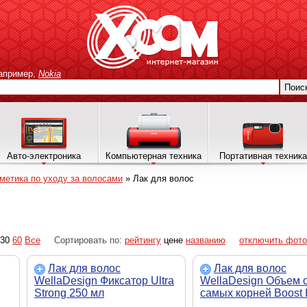
апример,
Nokia
Поис
Авто-электроника
Компьютерная техника
Портативная техника
метика по уходу за волосами
»
Лак для волос
30
60
Все
Сортировать по:
рейтингу
цене
названию
отключить фото
Лак для волос
Лак для волос
WellaDesign Фиксатор Ultra
WellaDesign Объем 
Strong 250 мл
самых корней Boost I
(4056800100590)
мл (4056800732777)