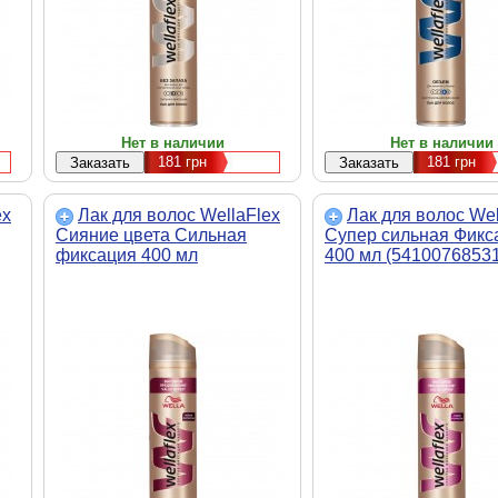
Нет в наличии
Нет в наличии
181
грн
181
грн
ex
Лак для волос WellaFlex
Лак для волос Wel
Сияние цвета Сильная
Супер сильная Фикс
фиксация 400 мл
400 мл (5410076853
(4015600326593)