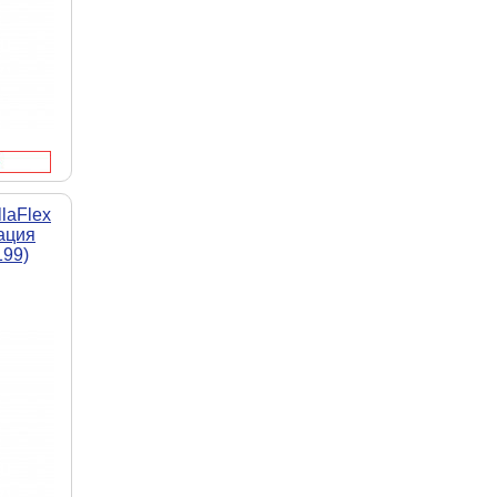
laFlex
ация
199)