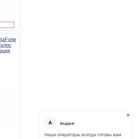
laForte
волос
ация
366)