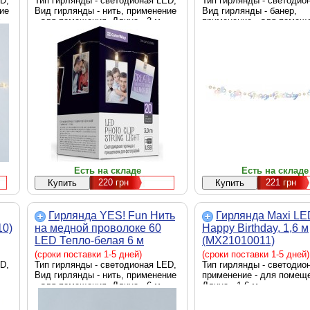
D,
20L30BU)
Тип гирлянды - светодионая LED,
Тип гирлянды - светодио
ие
Вид гирлянды - нить, применение
Вид гирлянды - банер,
м
- для помещения, Длина - 3 м
применение - для помещ
Длина - 1.6 м
Есть на складе
Есть на складе
220
грн
221
грн
Гирлянда YES! Fun Нить
Гирлянда Maxi LE
10)
на медной проволоке 60
Happy Birthday, 1,6 м
LED Тепло-белая 6 м
(MX21010011)
Статичная На батарейках
(сроки поставки 1-5 дней)
(сроки поставки 1-5 дней)
D,
(975030)
Тип гирлянды - светодионая LED,
Тип гирлянды - светодио
Вид гирлянды - нить, применение
применение - для помещ
- для помещения, Длина - 6 м
Длина - 1.6 м