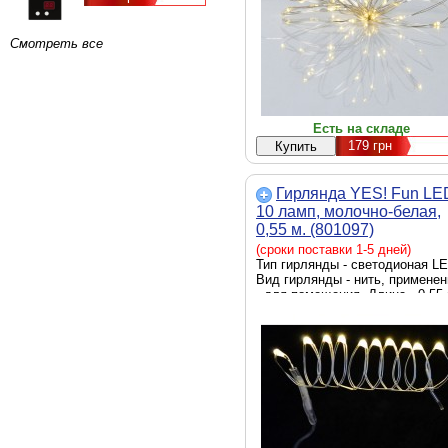
Смотреть все
Есть на складе
179
грн
Гирлянда YES! Fun LE
10 ламп, молочно-белая,
0,55 м. (801097)
(сроки поставки 1-5 дней)
Тип гирлянды - светодионая LE
Вид гирлянды - нить, применен
- для помещения, Длина - 0.55