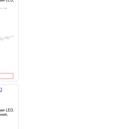
ная LED,
ения,
D
ная LED,
ения,