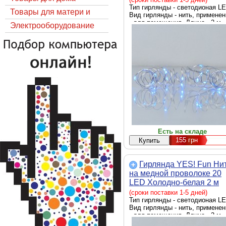
Тип гирлянды - светодионая LE
Товары для матери и
Вид гирлянды - нить, применен
- для помещения, Длина - 2 м
ребёнка
Электрооборудование
Есть на складе
155
грн
Гирлянда YES! Fun Ни
на медной проволоке 20
LED Холодно-белая 2 м
Статичная На батарейка
(сроки поставки 1-5 дней)
(975021)
Тип гирлянды - светодионая LE
Вид гирлянды - нить, применен
- для помещения, Длина - 2 м