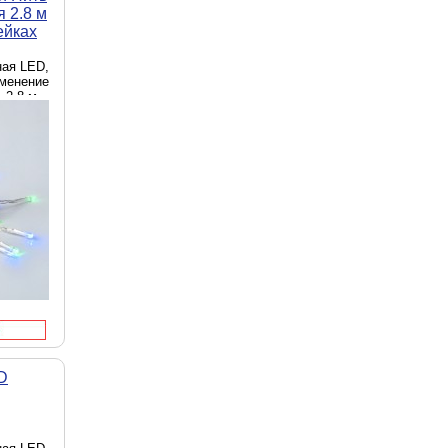
 2.8 м
ейках
ная LED,
именение
 2.8 м
D