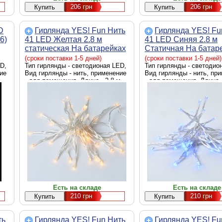
206
грн
206
грн
D
Гирлянда YES! Fun Нить
Гирлянда YES! Fu
6)
41 LED Желтая 2.8 м
41 LED Синяя 2.8 м
статическая На батарейках
Статичная На батар
(975055)
(975056)
(сроки поставки 1-5 дней)
(сроки поставки 1-5 дней)
D,
Тип гирлянды - светодионая LED,
Тип гирлянды - светодио
ие
Вид гирлянды - нить, применение
Вид гирлянды - нить, пр
м
- для помещения, Длина - 2.8 м
- для помещения, Длина -
Есть на складе
Есть на складе
210
грн
210
грн
ть
Гирлянда YES! Fun Нить
Гирлянда YES! Fu