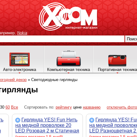
апример,
Nokia
Поис
Авто-электроника
Компьютерная техника
Портативная техника
огодний декор
»
Светодиодные гирлянды
гирлянды
30
60
Все
Сортировать по:
рейтингу
цене
названию
отключить фото
ть
Гирлянда YES! Fun Нить
Гирлянда YES! Fu
на медной проволоке 20
на медной проволок
я
LED Розовая 2 м Статичная
LED Разноцветная 2
На батарейках (975024)
Статичная На батар
(сроки поставки 1-5 дней)
(сроки поставки 1-5 дней)