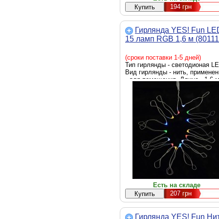
194
грн
Гирлянда YES! Fun LE
15 ламп RGB 1,6 м (80111
(сроки поставки 1-5 дней)
Тип гирлянды - светодионая LE
Вид гирлянды - нить, применен
- для помещения, Длина - 1.6 
Есть на складе
207
грн
Гирлянда YES! Fun Ни