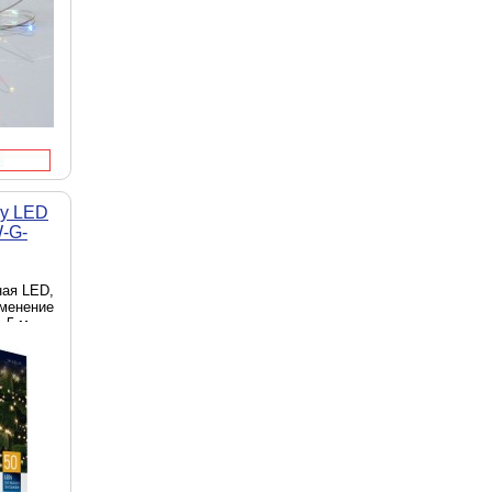
ay LED
W-G-
ная LED,
именение
 5 м