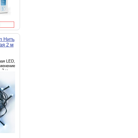
n Нить
ая 2 м
ная LED,
именение
 2 м