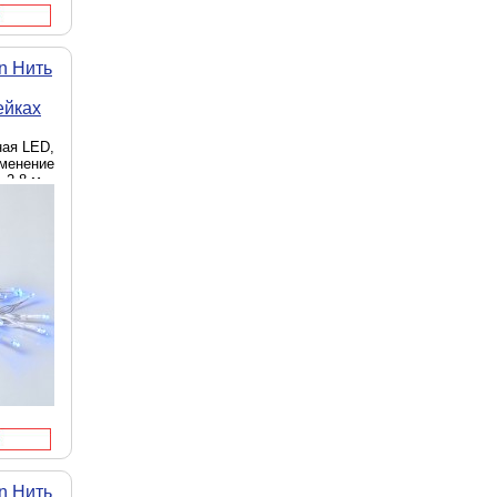
n Нить
ейках
ная LED,
именение
 2.8 м
n Нить