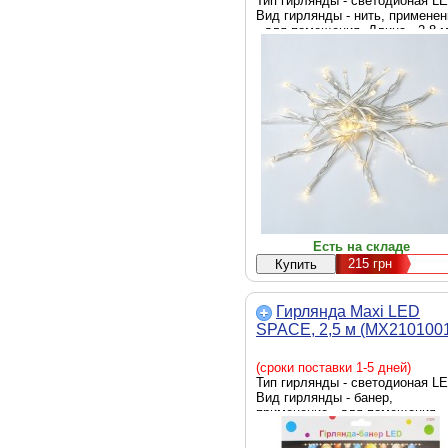
Тип гирлянды - светодионая LE
Вид гирлянды - нить, применен
- для помещения, Длина - 2.8 
Есть на складе
215
грн
Гирлянда Maxi LED
SPACE, 2,5 м (MX210100
(сроки поставки 1-5 дней)
Тип гирлянды - светодионая LE
Вид гирлянды - банер,
применение - для помещения,
Длина - 2.5 м