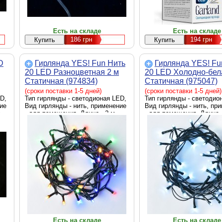
Есть на складе
Есть на складе
186
грн
194
грн
D
Гирлянда YES! Fun Нить
Гирлянда YES! Fu
20 LED Разноцветная 2 м
20 LED Холодно-бел
Статичная (974834)
Статичная (975047)
(сроки поставки 1-5 дней)
(сроки поставки 1-5 дней)
D,
Тип гирлянды - светодионая LED,
Тип гирлянды - светодио
ие
Вид гирлянды - нить, применение
Вид гирлянды - нить, пр
м
- для помещения, Длина - 2 м
- для помещения, Длина -
Есть на складе
Есть на складе