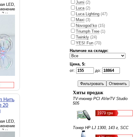
Jumi
(2)
ная LED,
Luca
(2)
именение
 2 м
Luca Lighting
(47)
Maxi
(3)
Novogod`ko
(15)
Triumph Tree
(1)
Twinkly
(24)
YES! Fun
(70)
Наличие на складе:
Цена, $:
от:
до:
Хиты продаж
TV-тюнер PCI AVerTV Studio
n Нить
505
е 20
м
1979 грн
ейках
ная LED,
именение
Тонер HP LJ 1300, 143 г, SCC
 2 м