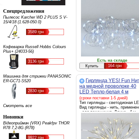
Спецпредложения
Пылесос Karcher WD 2 PLUS S V-
15/4/18 (1.628-050.0)
3589 грн
Кофеварка Russell Hobbs Colours
Plus+ (24033-56)
Есть на складе
3136 грн
164
грн
Машинка для стрижки PANASONIC
Гирлянда YES! Fun Ни
ER-GC71-S520
на медной проволоке 40
2830 грн
LED Тепло-белая 4 м
Статичная На батарейка
(сроки поставки 1-5 дней)
(975027)
Тип гирлянды - светодионая LE
Смотреть все
Вид гирлянды - нить, применен
- для помещения, Длина - 4 м
Новинки
Відеоприймач (VRX) Peakfpv THOR
R78 7,2-8G (R78)
9922 грн