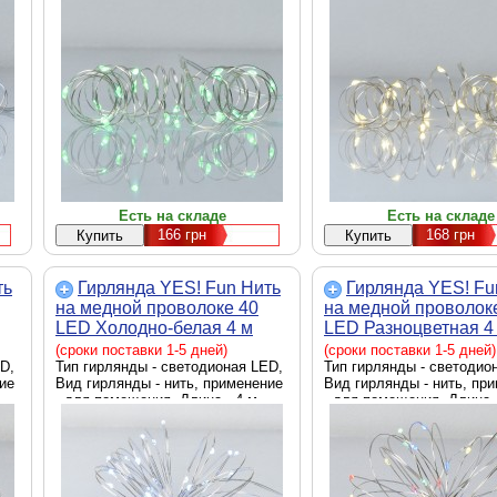
Есть на складе
Есть на складе
166
грн
168
грн
ть
Гирлянда YES! Fun Нить
Гирлянда YES! Fu
на медной проволоке 40
на медной проволок
LED Холодно-белая 4 м
LED Разноцветная 4
х
Статичная на Батарейках
Статичная На батар
(сроки поставки 1-5 дней)
(сроки поставки 1-5 дней)
D,
(975028)
Тип гирлянды - светодионая LED,
(975029)
Тип гирлянды - светодио
ие
Вид гирлянды - нить, применение
Вид гирлянды - нить, пр
- для помещения, Длина - 4 м
- для помещения, Длина -