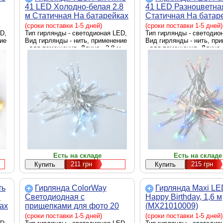
41 LED Холодно-белая 2.8
41 LED Разноцветная
м Статичная На батарейках
Статичная На батар
(975057)
(975053)
(сроки поставки 1-5 дней)
(сроки поставки 1-5 дней)
D,
Тип гирлянды - светодионая LED,
Тип гирлянды - светодио
ие
Вид гирлянды - нить, применение
Вид гирлянды - нить, пр
- для помещения, Длина - 2.8 м
- для помещения, Длина -
Есть на складе
Есть на складе
211
грн
215
грн
ть
Гирлянда ColorWay
Гирлянда Maxi LE
м
Светодиодная с
Happy Birthday, 1,6 м
ах
прищепками для фото 20
(MX21010009)
LED/3M USB (CW-LCP-
(сроки поставки 1-5 дней)
(сроки поставки 1-5 дней)