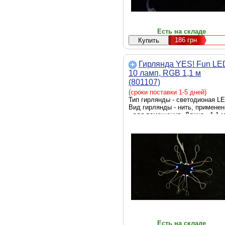
Есть на складе
186
грн
Гирлянда YES! Fun LE
10 ламп, RGB 1,1 м
(801107)
(сроки поставки 1-5 дней)
Тип гирлянды - светодионая LE
Вид гирлянды - нить, применен
- для помещения, Длина - 1.1 
Есть на складе