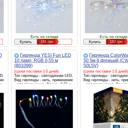
Есть на складе
Есть на складе
181
грн
182
грн
D
Гирлянда YES! Fun LED
Гирлянда ColorW
10 ламп, RGB 0,55 м
50 5м 8 функций (C
(801099)
50L5V)
(сроки поставки 1-5 дней)
(сроки поставки 1-5 дней)
D,
Тип гирлянды - светодионая LED,
Тип гирлянды - светодио
ие
Вид гирлянды - нить, применение
Вид гирлянды - нить, пр
 м
- для помещения, Длина - 0.55 м
- для помещения, Длина -