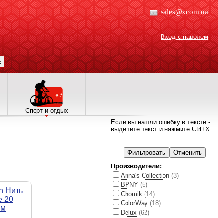
sales@xcom.ua
Вход с паролем
к
Спорт и отдых
Если вы нашли ошибку в тексте -
выделите текст и нажмите Ctrl+X
Производители:
Anna's Collection
(3)
BPNY
(5)
n Нить
Chomik
(14)
е 20
ColorWay
(18)
 м
Delux
(62)
ейках