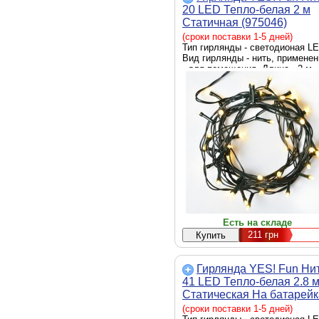
20 LED Тепло-белая 2 м
Статичная (975046)
(сроки поставки 1-5 дней)
Тип гирлянды - светодионая LE
Вид гирлянды - нить, применен
- для помещения, Длина - 2 м
Есть на складе
211
грн
Гирлянда YES! Fun Ни
41 LED Тепло-белая 2.8 
Статическая На батарейк
(975054)
(сроки поставки 1-5 дней)