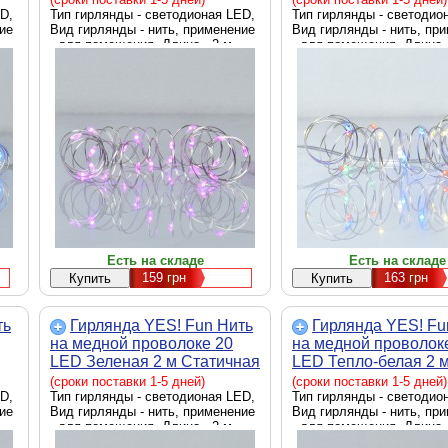
D,
Тип гирлянды - светодионая LED,
(975022)
Тип гирлянды - светодио
ие
Вид гирлянды - нить, применение
Вид гирлянды - нить, пр
- для помещения, Длина - 2 м
- для помещения, Длина -
Есть на складе
Есть на складе
159
грн
163
грн
ть
Гирлянда YES! Fun Нить
Гирлянда YES! Fu
на медной проволоке 20
на медной проволок
LED Зеленая 2 м Статичная
LED Тепло-белая 2 
х
На батарейках (975026)
Статичная На батар
(сроки поставки 1-5 дней)
(сроки поставки 1-5 дней)
D,
Тип гирлянды - светодионая LED,
(975020)
Тип гирлянды - светодио
ие
Вид гирлянды - нить, применение
Вид гирлянды - нить, пр
- для помещения, Длина - 2 м
- для помещения, Длина -