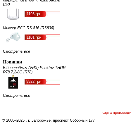
Маршрутизатор TP-Link Archer
C50
1195 грн
Миксер ECG RS 836 (RS836)
1101 грн
Смотреть все
Новинки
Відеоприймач (VRX) Peakfpv THOR
R78 7,2-8G (R78)
9922 грн
Смотреть все
Карта производ
© 2008–2025
, г. Запорожье, проспект Соборный 177