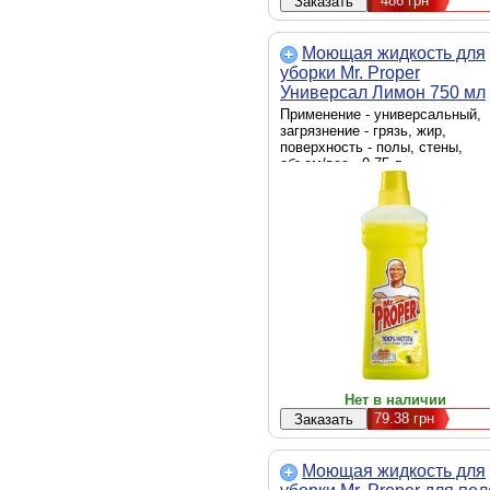
486
грн
Моющая жидкость для
уборки Mr. Proper
Универсал Лимон 750 мл
(5413149157378)
Применение - универсальный,
загрязнение - грязь, жир,
поверхность - полы, стены,
объем/вес - 0.75 л
Нет в наличии
79.38
грн
Моющая жидкость для