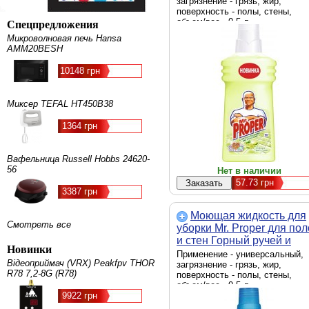
(5413149819061)
загрязнение - грязь, жир,
поверхность - полы, стены,
объем/вес - 0.5 л
Спецпредложения
Микроволновая печь Hansa
AMM20BESH
10148 грн
Миксер TEFAL HT450B38
1364 грн
Вафельница Russell Hobbs 24620-
56
Нет в наличии
57.73
грн
3387 грн
Моющая жидкость для
Смотреть все
уборки Mr. Proper для по
и стен Горный ручей и
Новинки
прохлада 500 мл
Применение - универсальный,
Відеоприймач (VRX) Peakfpv THOR
(5410076978434)
загрязнение - грязь, жир,
R78 7,2-8G (R78)
поверхность - полы, стены,
объем/вес - 0.5 л
9922 грн