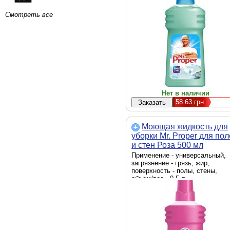
Смотреть все
Нет в наличии
58.63
грн
Моющая жидкость для
уборки Mr. Proper для по
и стен Роза 500 мл
(5413149599529)
Применение - универсальный,
загрязнение - грязь, жир,
поверхность - полы, стены,
объем/вес - 0.5 л