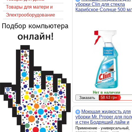
уборки Clin для стекла
Товары для матери и
Карибское Солнце 500 м
ребёнка
Электрооборудование
(9000100903042)
Нет в наличии
58.63
грн
Моющая жидкость для
уборки Mr. Proper для по
и стен Бодрящий лайм и
мята 500 мл
Применение - универсальный,