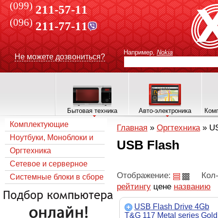
(099)
211-57-11
(096)
211-77-11
Например,
Nokia
Не можете дозвониться?
Бытовая техника
Авто-электроника
Комп
Комплектующие
Главная
»
Оргтехника
»
US
Ноутбуки, Моноблоки и
USB Flash
все для них
Оргтехника
Сетевое и серверное
Отображение:
Кол-
оборудование
Системные блоки в сборе
рейтингу
цене
названию
USB Flash Drive 4Gb
T&G 117 Metal series Gold