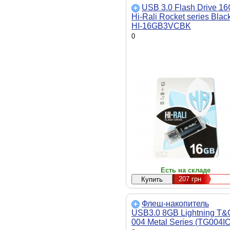
USB 3.0 Flash Drive 1
Hi-Rali Rocket series Black
HI-16GB3VCBK
0
Есть на складе
207
грн
Флеш-накопитель
USB3.0 8GB Lightning T&
004 Metal Series (TG004I