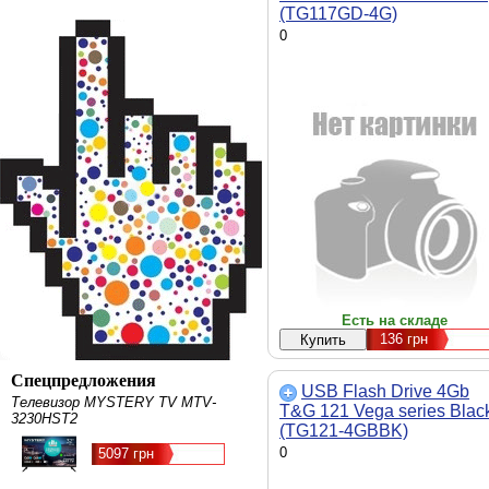
(TG117GD-4G)
0
Есть на складе
136
грн
Спецпредложения
USB Flash Drive 4Gb
Телевизор MYSTERY TV MTV-
T&G 121 Vega series Blac
3230HST2
(TG121-4GBBK)
0
5097 грн