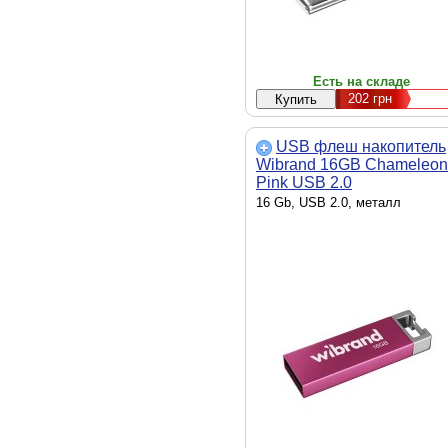
Есть на складе
202
грн
USB флеш накопитель
Wibrand 16GB Chameleon
Pink USB 2.0
(WI2.0/CH16U6P)
16 Gb, USB 2.0, металл