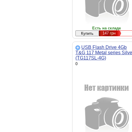
Есть на складе
147
грн
USB Flash Drive 4Gb
T&G 117 Metal series Silve
(TG117SL-4G)
0