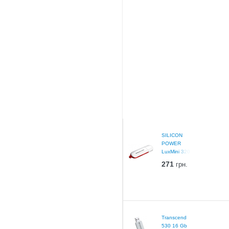
SILICON
POWER
LuxMini 320
White 16 Gb
271
грн.
Transcend
530 16 Gb