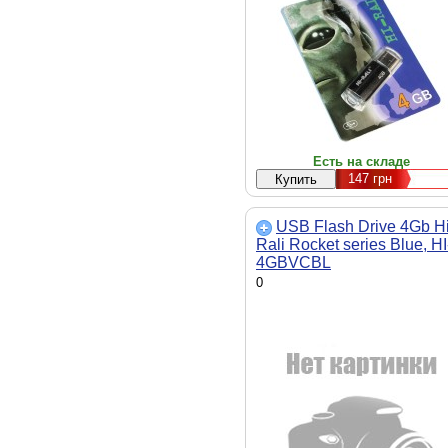
Есть на складе
147
грн
USB Flash Drive 4Gb Hi
Rali Rocket series Blue, HI
4GBVCBL
0