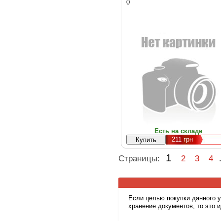
8G3)
0
Есть на складе
211
грн
1
Страницы:
2
3
4
Если целью покупки данного 
хранение документов, то это