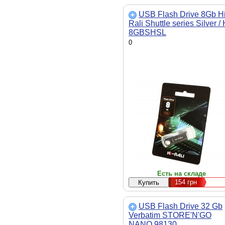
USB Flash Drive 8Gb Hi
Rali Shuttle series Silver / 
8GBSHSL
0
Есть на складе
154
грн
USB Flash Drive 32 Gb
Verbatim STORE'N'GO
NANO 98130