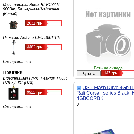
Мультиварка Rotex REPC72-B
900Вт, 5л, нержавейка/черный
(Китай)
2631 грн
Пылесос Ardesto CVC-D0611BB
4482 грн
Смотреть все
Есть на складе
Новинки
147
грн
Відеоприймач (VRX) Peakfpv THOR
R78 7,2-8G (R78)
USB Flash Drive 4Gb Hi
9922 грн
Rali Corsair series Black, H
4GBCORBK
0
Смотреть все