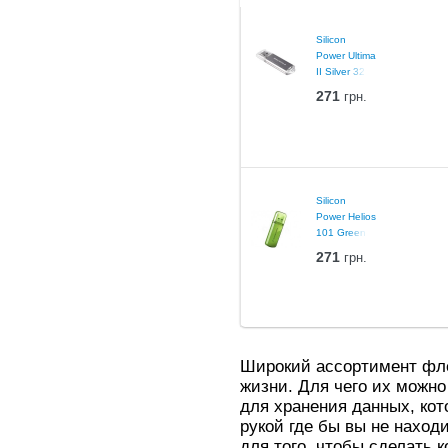
Silicon
Power Ultima
II Silver 32
Gb
271
грн.
Silicon
Power Helios
101 Green
32 Gb
271
грн.
Широкий ассортимент фле
жизни. Для чего их можно
для хранения данных, ко
рукой где бы вы не наход
для того, чтобы сделать 