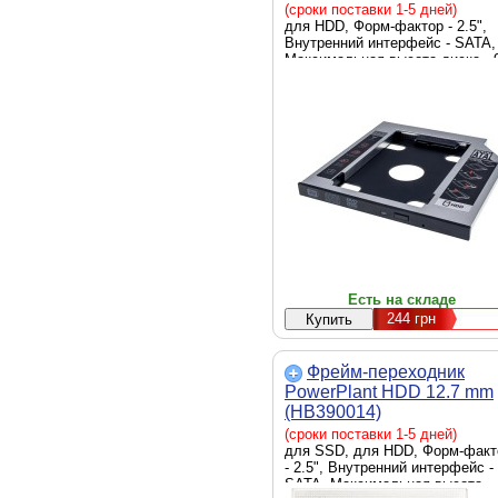
(HDC-24С)
(сроки поставки 1-5 дней)
для HDD, Форм-фактор - 2.5",
Внутренний интерфейс - SATA,
Максимальная высота диска - 
мм
Есть на складе
244
грн
Фрейм-переходник
PowerPlant HDD 12.7 mm
(HB390014)
(сроки поставки 1-5 дней)
для SSD, для HDD, Форм-факт
- 2.5", Внутренний интерфейс -
SATA, Максимальная высота