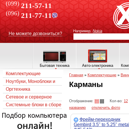
(099)
211-57-11
(096)
211-77-11
Например,
Nokia
Не можете дозвониться?
Бытовая техника
Авто-электроника
Комп
Комплектующие
Главная
»
Комплектующие
»
Вин
Ноутбуки, Моноблоки и
Карманы
все для них
Оргтехника
Сетевое и серверное
Отображение:
Кол-во:
12
оборудование
Системные блоки в сборе
названию
отключить фото
Фрейм-переходник
Gembird 3.5" to 5.25" meta