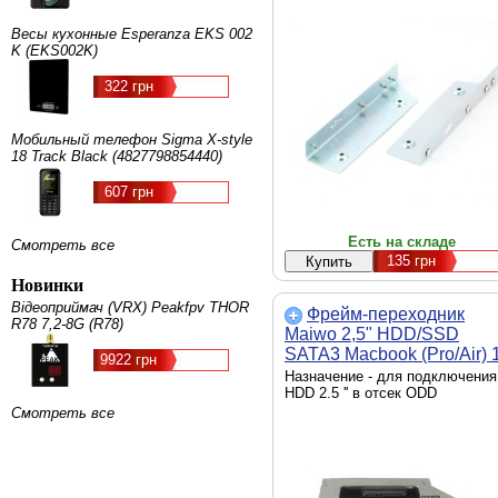
Весы кухонные Esperanza EKS 002
K (EKS002K)
322 грн
Мобильный телефон Sigma X-style
18 Track Black (4827798854440)
607 грн
Есть на складе
Смотреть все
135
грн
Новинки
Відеоприймач (VRX) Peakfpv THOR
Фрейм-переходник
R78 7,2-8G (R78)
Maiwo 2,5" HDD/SSD
SATA3 Macbook (Pro/Air) 
9922 грн
15" 17" (NSTOR-Macbook
Назначение - для подключения
HDD 2.5 '' в отсек ODD
Смотреть все