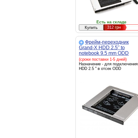
Есть на складе
312
грн
Фрейм-переходник
Grand-X HDD 2.5'' to
notebook 9.5 mm ODD
SATA/mSATA (HDC-24N)
(сроки поставки 1-5 дней)
Назначение - для подключения
HDD 2.5 '' в отсек ODD