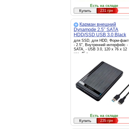
Есть на складе
231
грн
Карман внешний
Dynamode 2.5" SATA
HDD/SSD USB 3.0 Black
(DM-CAD-25317)
для SSD, для HDD, Форм-факт
- 2.5", Внутренний интерфейс -
SATA, - USB 3.0, 120 х 76 х 12
мм, 45 г
Есть на складе
235
грн