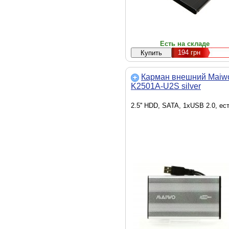
Есть на складе
194
грн
Карман внешний Maiw
K2501A-U2S silver
2.5'' HDD, SATA, 1xUSB 2.0, ес