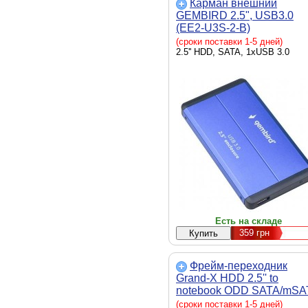
Карман внешний
GEMBIRD 2.5", USB3.0
(EE2-U3S-2-B)
(сроки поставки 1-5 дней)
2.5'' HDD, SATA, 1xUSB 3.0
Есть на складе
359
грн
Фрейм-переходник
Grand-X HDD 2.5'' to
notebook ODD SATA/mSA
(HDC-24)
(сроки поставки 1-5 дней)