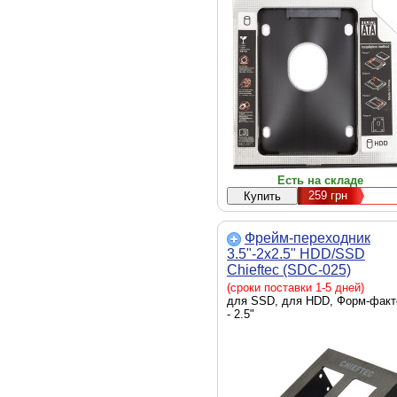
диска - 12.7 мм
Есть на складе
259
грн
Фрейм-переходник
3.5"-2x2.5" HDD/SSD
Chieftec (SDC-025)
(сроки поставки 1-5 дней)
для SSD, для HDD, Форм-факт
- 2.5"