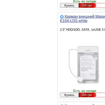
Есть на складе
319
грн
Карман внешний Maiw
K104-U3S white
2.5'' HDD/SDD, SATA, 1xUSB 3.
Есть на складе
350
грн