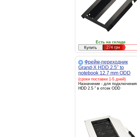
Есть на складе
274
грн
Фрейм-переходник
Grand-X HDD 2.5'' to
notebook 12.7 mm ODD
SATA/mSATA HDC-25
(сроки поставки 1-5 дней)
(HDC-25)
Назначение - для подключения
HDD 2.5 '' в отсек ODD