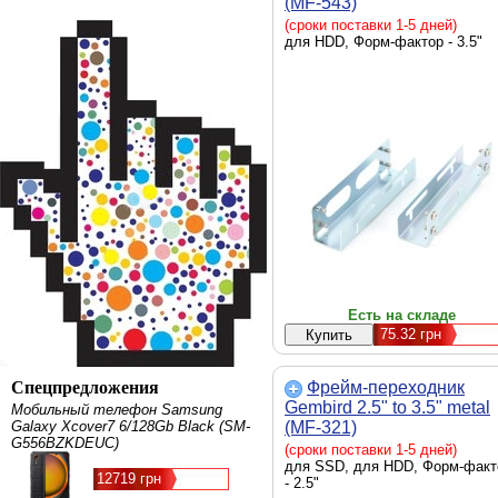
(MF-543)
(сроки поставки 1-5 дней)
для HDD, Форм-фактор - 3.5"
Есть на складе
75.32
грн
Спецпредложения
Фрейм-переходник
Gembird 2.5" to 3.5" metal
Мобильный телефон Samsung
Galaxy Xcover7 6/128Gb Black (SM-
(MF-321)
G556BZKDEUC)
(сроки поставки 1-5 дней)
для SSD, для HDD, Форм-факт
12719 грн
- 2.5"