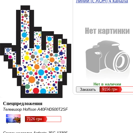
линий (с АОН) 4 канала
Нет в наличии
9156
грн
Спецпредложения
Телевизор Hoffson A40FHD500T2SF
7126 грн