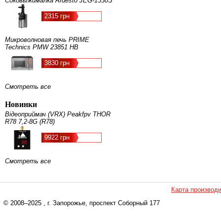
Соковыжималка Ardesto JEG-1330S
2315 грн
Микроволновая печь PRIME
Technics PMW 23851 HB
3830 грн
Смотреть все
Новинки
Відеоприймач (VRX) Peakfpv THOR
R78 7,2-8G (R78)
9922 грн
Смотреть все
Карта производ
© 2008–2025
, г. Запорожье, проспект Соборный 177