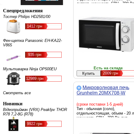
литров, мощность СВЧ - 700 Вт
тип внутреннего покрытия -
Спецпредложения
эмаль, габариты - 452 х 345 х 
Тостер Philips HD2581/00
мм, Цвет - белый
1412 грн
Фен-щетка Panasonic EH-KA22-
V865
935 грн
Есть на складе
Мультиварка Ninja OP500EU
2009
грн
12989 грн
Микроволновая печь
Grunhelm 20MX708-W
Смотреть все
Новинки
(сроки поставки 1-5 дней)
Тип - обычная (соло),
Відеоприймач (VRX) Peakfpv THOR
отдельностоящая, объем - 20 л
R78 7,2-8G (R78)
мощность СВЧ - 700 Вт, тип
управления - механический,
9922 грн
дисплей - нет, блокировка раб
при открытой дверце, диаметр