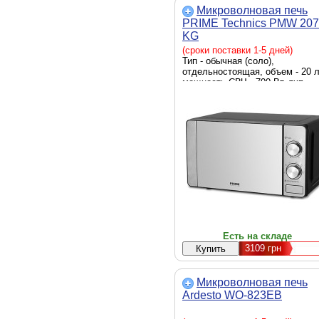
Микроволновая печь
PRIME Technics PMW 20
KG
(сроки поставки 1-5 дней)
Тип - обычная (соло),
отдельностоящая, объем - 20 л
мощность СВЧ - 700 Вт, тип
управления - механический,
дисплей - нет, автоотключение
блокировка работы при открыт
дверце, диаметр поворотного
поддона - 245 мм, подсветка
камеры, таймер, Ширина - 45.2
см, Глубина - 34 см, Высота - 2
см, вес - 10.5 кг, серебристый
Есть на складе
3109
грн
Микроволновая печь
Ardesto WO-823EB