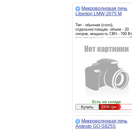
Микроволновая печь
Liberton LMW-2075 M
Тип - обычная (соло),
отдельностоящая, объем - 20
литров, мощность СВЧ - 700 Вт
тип управления - механический
диаметр поворотного поддона -
255 мм, подсветка камеры,
таймер, звуковой сигнал,
вращающийся поднос, Ширина 
440 мм, Глубина - 355 мм, Выс
- 259 мм, вес - 11 кг, белый
Есть на складе
2436
грн
Микроволновая печь
Ardesto GO-S825S