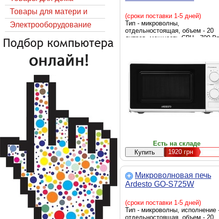
Товары для матери и
(сроки поставки 1-5 дней)
Тип - микроволны,
ребёнка
Электрооборудование
отдельностоящая, объем - 20
литров, мощность СВЧ - 700 Вт
тип управления - механический
диаметр поворотного поддона -
245 мм, габариты - 24.3 x 46.6 
33.6 см, вес - 9.5 кг, белый
Есть на складе
1920
грн
Микроволновая печь
Ardesto GO-S725W
(сроки поставки 1-5 дней)
Тип - микроволны, исполнение 
отдельностоящая, объем - 20