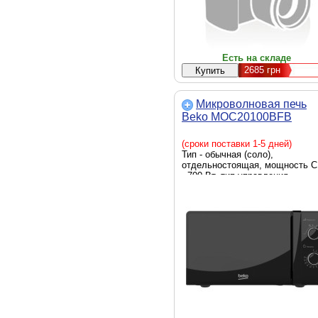
Есть на складе
2685
грн
Микроволновая печь
Beko MOC20100BFB
(сроки поставки 1-5 дней)
Тип - обычная (соло),
отдельностоящая, мощность 
- 700 Вт, тип управления -
механический, Ширина - 446 м
Глубина - 330 мм, Высота - 243
мм, вес - 10 кг