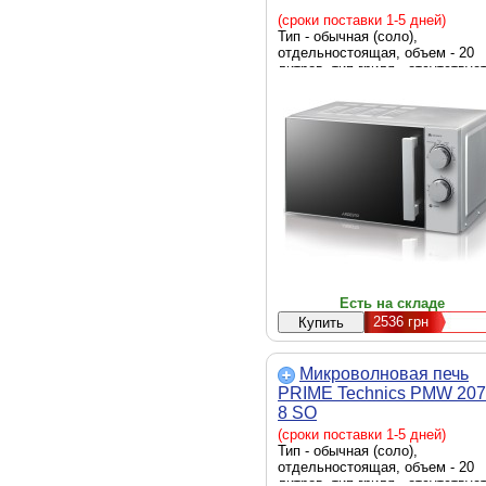
(сроки поставки 1-5 дней)
Тип - обычная (соло),
отдельностоящая, объем - 20
литров, тип гриля - отсутствует
мощность СВЧ - 800 Вт, тип
управления - механический,
автоотключение, диаметр
поворотного поддона - 245 мм,
подсветка камеры, таймер,
быстрый старт, вращающийся
поднос, Ширина - 452 мм, Глуб
- 344 мм, Высота - 262 мм, вес 
11.5 кг, серый
Есть на складе
2536
грн
Микроволновая печь
PRIME Technics PMW 207
8 SО
(сроки поставки 1-5 дней)
Тип - обычная (соло),
отдельностоящая, объем - 20
литров, тип гриля - отсутствует