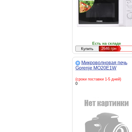
подсветка камеры, таймер,
Ширина - 45.2 см, Глубина - 34
см, Высота - 26.2 см, вес - 10.5 
белый
Есть на складе
2646
грн
Микроволновая печь
Gorenje MO20E1W
(сроки поставки 1-5 дней)
0