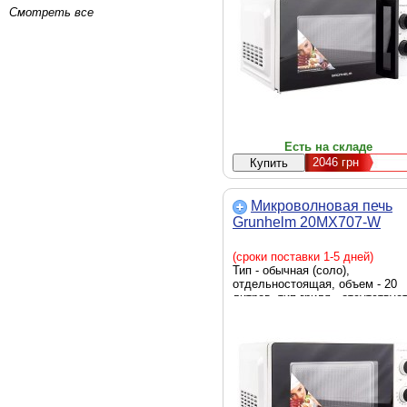
поворотного поддона - 245 мм,
Смотреть все
подсветка камеры, таймер,
быстрый старт, Ширина - 44.8 с
Глубина - 32.9 см, Высота - 24.
см, вес - 9 кг, белый
Есть на складе
2046
грн
Микроволновая печь
Grunhelm 20MX707-W
(сроки поставки 1-5 дней)
Тип - обычная (соло),
отдельностоящая, объем - 20
литров, тип гриля - отсутствует
мощность СВЧ - 700 Вт, тип
управления - механический,
автоотключение, диаметр
поворотного поддона - 245 мм,
подсветка камеры, таймер,
быстрый старт, вращающийся
поднос, Ширина - 446 мм, Глуб
- 332 мм, Высота - 245 мм, вес 