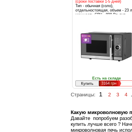
(сроки поставки 1-5 дней)
Тип - обычная (соло),
отдельностоящая, объем - 23 л
мощность СВЧ - 800 Вт, тип
управления - электронный,
механический, дисплей - да,
блокировка от детей,
автоотключение, часы, диамет
поворотного поддона - 285 мм,
подсветка камеры, таймер,
Ширина - 48 см, Глубина - 32.5
см, Высота - 28.5 см, вес - 11.9
кг, черный
Есть на складе
3164
грн
1
Страницы:
2
3
4
Какую микроволновую п
Давайте попробуем разоб
купить лучше всего ? Начн
микроволновая печь испо