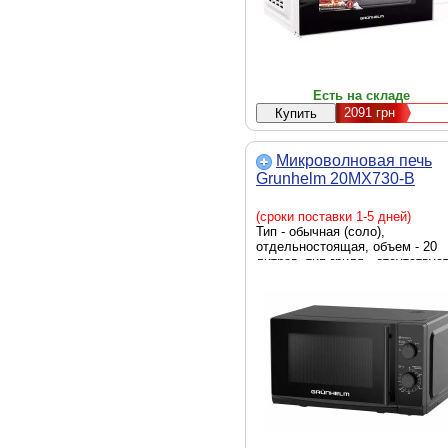
9.4 кг, белый
Есть на складе
2091
грн
Микроволновая печь
Grunhelm 20MX730-B
(сроки поставки 1-5 дней)
Тип - обычная (соло),
отдельностоящая, объем - 20
литров, тип гриля - отсутствует
мощность СВЧ - 700 Вт, тип
управления - механический,
блокировка работы при открыт
дверце, диаметр поворотного
поддона - 255 мм, подсветка
камеры, таймер, быстрый старт
вращающийся поднос, Ширина 
430 мм, Глубина - 295 мм, Выс
- 260 мм, черный