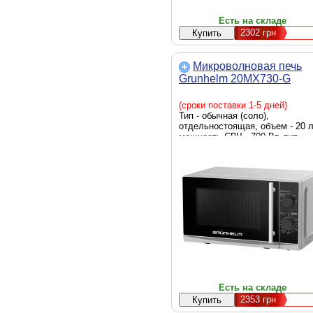
Есть на складе
2302
грн
Микроволновая печь
Grunhelm 20MX730-G
(сроки поставки 1-5 дней)
Тип - обычная (соло),
отдельностоящая, объем - 20 л
мощность СВЧ - 700 Вт, тип
управления - механический,
дисплей - нет, автоотключение
диаметр поворотного поддона -
255 мм, подсветка камеры,
таймер, Ширина - 44 см, Глубин
36 см, Высота - 26 см, вес - 10
кг, серый
Есть на складе
2353
грн