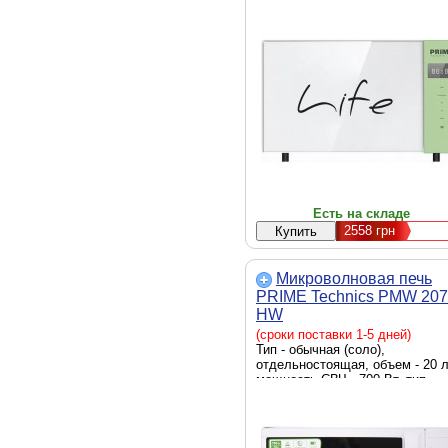
мощность СВЧ - 700 Вт, тип
управления - сенсорный, дисп
- светодиодный дисплей,
автоотключение, блокировка
работы при открытой дверце,
диаметр поворотного поддона -
245 мм, подсветка камеры,
таймер, звуковой сигнал,
вращающийся поднос, Ширина 
454 мм, Глубина - 330 мм, Выс
- 260 мм, вес - 11.2 кг, зеленый
Есть на складе
2558
грн
Микроволновая печь
PRIME Technics PMW 20
HW
(сроки поставки 1-5 дней)
Тип - обычная (соло),
отдельностоящая, объем - 20 л
мощность СВЧ - 700 Вт, тип
управления - механический,
дисплей - нет, блокировка раб
при открытой дверце, диаметр
поворотного поддона - 245 мм,