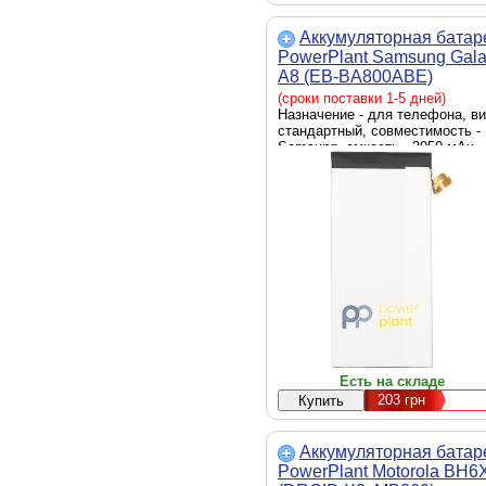
Аккумуляторная батар
PowerPlant Samsung Gal
A8 (EB-BA800ABE)
3050mAh (SM170555)
(сроки поставки 1-5 дней)
Назначение - для телефона, ви
стандартный, совместимость -
Samsung, емкость - 3050 мАч,
напряжение - 3.7V, 48 x 104 x 3
мм, Совместимая
Есть на складе
203
грн
Аккумуляторная батар
PowerPlant Motorola BH6