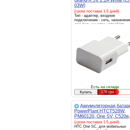
Grand-X 5V 2.1A White (C
03W)
(сроки поставки 1-5 дней)
Тип - адаптер, входное
подключение - сеть, назначени
для большинства устройств,
питаемых постоянным током,
совместимость - универсальны
тип выходного подключения -
USB, выходной ток - 2.1 А,
количество USB портов - 1xUS
Есть на складе
178
грн
Аккумуляторная батар
PowerPlant HTCT528W,
PM60120, One SV, C520e,
C525E, C525C
(сроки поставки 1-5 дней)
(DV00DV6202)
HTC One SC, для мобильных