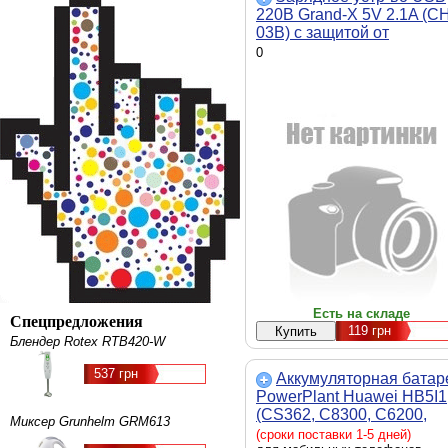
220В Grand-X 5V 2.1A (CH
03B) с защитой от
перегрузки
0
Есть на складе
Спецпредложения
119
грн
Блендер Rotex RTB420-W
537 грн
Аккумуляторная батар
PowerPlant Huawei HB5I1
(CS362, C8300, C6200,
Миксер Grunhelm GRM613
C6110, G6150, G7010)
(сроки поставки 1-5 дней)