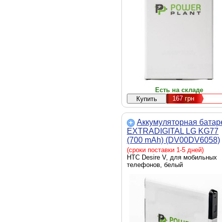
Есть на складе
167
грн
Аккумуляторная батар
EXTRADIGITAL LG KG77
(700 mAh) (DV00DV6058)
(сроки поставки 1-5 дней)
HTC Desire V, для мобильных
телефонов, белый