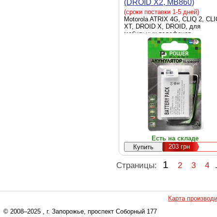
(DROID X2, MB860)
(DV00DV6118)
(сроки поставки 1-5 дней)
Motorola ATRIX 4G, CLIQ 2, CL
XT, DROID X, DROID, для
мобильных телефонов
Есть на складе
203
грн
1
Страницы:
2
3
4
Карта производ
© 2008–2025
, г. Запорожье, проспект Соборный 177