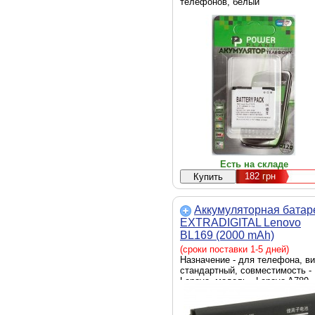
телефонов, белый
Есть на складе
182
грн
Аккумуляторная батар
EXTRADIGITAL Lenovo
BL169 (2000 mAh)
(BML6364)
(сроки поставки 1-5 дней)
Назначение - для телефона, ви
стандартный, совместимость -
Lenovo, модель - Lenovo A789,
Lenovo P70, Lenovo S560, емко
- 2000mAh, тип аккумулятора - 
Ion, напряжение - 3,7V, 58.6 x 4