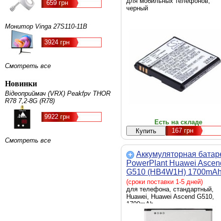
(DV00DV6089)
для мобильных телефонов,
659 грн
черный
Монитор Vinga 27S110-11B
3924 грн
Смотреть все
Новинки
Відеоприймач (VRX) Peakfpv THOR
R78 7,2-8G (R78)
9922 грн
Есть на складе
167
грн
Смотреть все
Аккумуляторная батар
PowerPlant Huawei Ascen
G510 (HB4W1H) 1700mA
(SM150038)
(сроки поставки 1-5 дней)
для телефона, стандартный,
Huawei, Huawei Ascend G510,
1700mAh