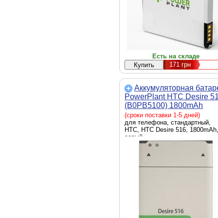
Есть на складе
171
грн
Аккумуляторная батар
PowerPlant HTC Desire 5
(B0PB5100) 1800mAh
(SM140053)
(сроки поставки 1-5 дней)
для телефона, стандартный,
HTC, HTC Desire 516, 1800mAh
серый