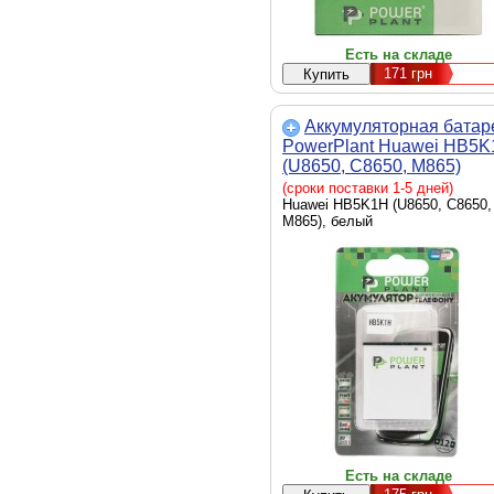
Есть на складе
171
грн
Аккумуляторная батар
PowerPlant Huawei HB5
(U8650, C8650, M865)
(DV00DV6070)
(сроки поставки 1-5 дней)
Huawei HB5K1H (U8650, C8650,
M865), белый
Есть на складе