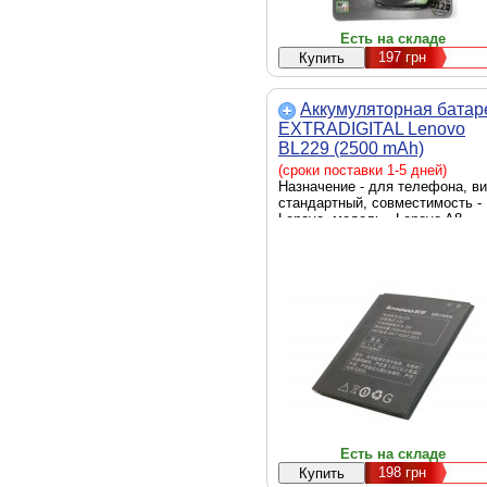
Есть на складе
197
грн
Аккумуляторная батар
EXTRADIGITAL Lenovo
BL229 (2500 mAh)
(BML6366)
(сроки поставки 1-5 дней)
Назначение - для телефона, ви
стандартный, совместимость -
Lenovo, модель - Lenovo A8,
Lenovo A808T, емкость - 2500m
тип аккумулятора - Li-Ion,
напряжение - 3,8V, 73.8 x 62 x 
мм, черный, High-copy (реплика
Есть на складе
198
грн