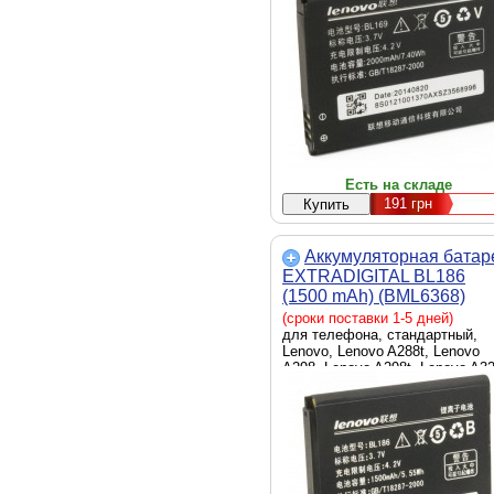
x 6.9 мм, черный, High-copy
(реплика)
Есть на складе
191
грн
Аккумуляторная батар
EXTRADIGITAL BL186
(1500 mAh) (BML6368)
(сроки поставки 1-5 дней)
для телефона, стандартный,
Lenovo, Lenovo A288t, Lenovo
A298, Lenovo A298t, Lenovo A32
Lenovo A360, Lenovo A370, Len
A520, Lenovo A530, Lenovo A56
Lenovo A660, Lenovo A668t,
Lenovo A690, Lenovo A698T,
Lenovo A780, Lenovo A790e,
Lenovo K2, Lenovo S