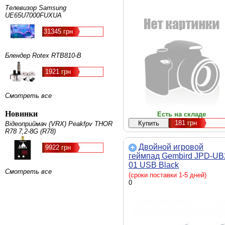
Телевизор Samsung
UE65U7000FUXUA
31345 грн
Блендер Rotex RTB810-B
1921 грн
Смотреть все
Новинки
Есть на складе
181
грн
Відеоприймач (VRX) Peakfpv THOR
R78 7,2-8G (R78)
Двойной игровой
9922 грн
геймпад Gembird JPD-UB
01 USB Black
Смотреть все
(сроки поставки 1-5 дней)
0