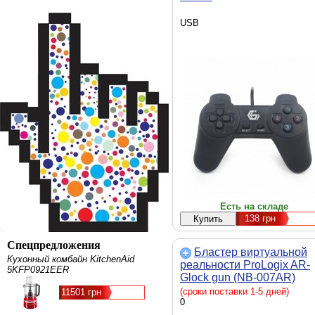
USB
Есть на складе
138
грн
Спецпредложения
Бластер виртуальной
Кухонный комбайн KitchenAid
реальности ProLogix AR-
5KFP0921EER
Glock gun (NB-007AR)
(сроки поставки 1-5 дней)
11501 грн
0