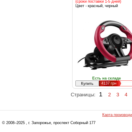
Black/Red (SL-450500-BK
(сроки поставки 1-5 дней)
Цвет - красный, черный
Есть на складе
4137
грн
1
Страницы:
2
3
4
Карта производ
© 2008–2025
, г. Запорожье, проспект Соборный 177