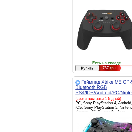
Есть на складе
737
грн
Геймпад Xtrike ME GP-
Bluetooth RGB
PS4/IOS/Android/PC/Nint
(GP-52)
(сроки поставки 1-5 дней)
PC, Sony PlayStation 4, Android
iOS, Sony PlayStation 3, Ninten
Кнопок - 17, Bluetooth, Цвет -
черный