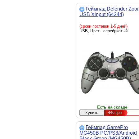
Геймпад Defender Zoo
USB Xinput (64244)
(сроки поставки 1-5 дней)
USB, Цвет - серебристый
Есть на складе
446
грн
Геймпад GamePro
MG450B PC/PS3/Android
Black-Green (MG450B)