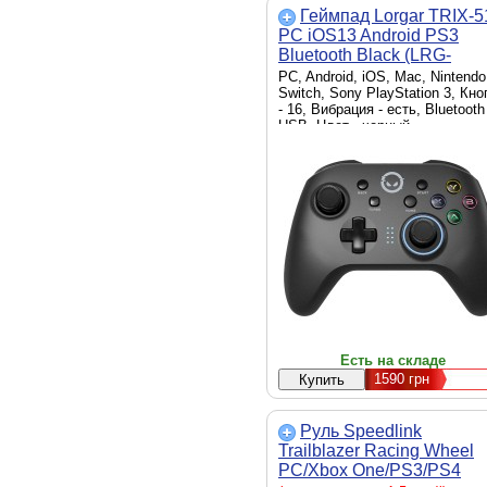
Геймпад Lorgar TRIX-5
PC iOS13 Android PS3
Bluetooth Black (LRG-
GP510)
PC, Android, iOS, Mac, Nintendo
Switch, Sony PlayStation 3, Кно
- 16, Вибрация - есть, Bluetooth
USB, Цвет - черный
Есть на складе
1590
грн
Руль Speedlink
Trailblazer Racing Wheel
PC/Xbox One/PS3/PS4