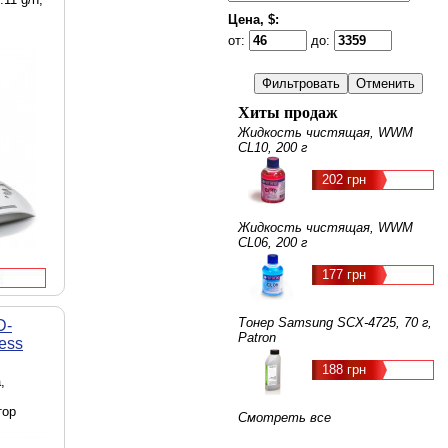
Цена, $:
от:
до:
Хиты продаж
Жидкость чистящая, WWM
CL10, 200 г
202 грн
Жидкость чистящая, WWM
CL06, 200 г
177 грн
Тонер Samsung SCX-4725, 70 г,
D-
Patron
ess
188 грн
,
тор
Смотреть все