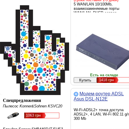
5 WAN/LAN 10/100Mb,
взаимозаменяемые порты
WAN/LAN, DHCP сервер
Есть на складе
1418
грн
Модем-роутер ADSL
Asus DSL-N12E
Спецпредложения
Пылесос Konner&Sohnen KSVC20
Wi-Fi-ADSL2+ точка доступа
ADSL2+, 4 LAN, Wi-Fi 802.11 g/
1063 грн
300 Mb