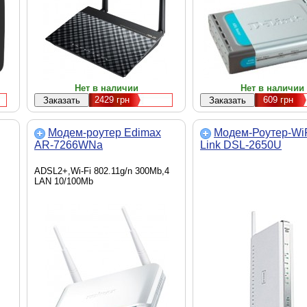
Нет в наличии
Нет в наличии
2429
грн
609
грн
Модем-роутер Edimax
Модем-Роутер-WiF
AR-7266WNa
Link DSL-2650U
ADSL2+,Wi-Fi 802.11g/n 300Mb,4
LAN 10/100Mb