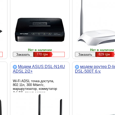
Нет в наличии
Нет в наличии
770
грн
829
грн
Модем ASUS DSL-N14U
модем роутер D-li
ADSL 2/2+
DSL-500T б.у.
Wi-Fi ADSL точка доступа,
802.11n, 300 Мбит/с,
маршрутизатор, коммутатор
4xLAN, принт-сервер