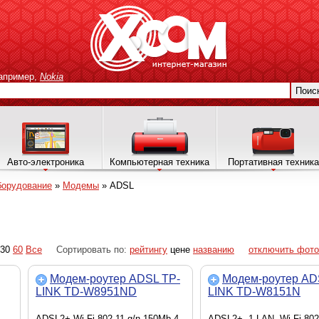
апример,
Nokia
Поис
Авто-электроника
Компьютерная техника
Портативная техника
борудование
»
Модемы
»
ADSL
30
60
Все
Сортировать по:
рейтингу
цене
названию
отключить фото
Модем-роутер ADSL TP-
Модем-роутер AD
LINK TD-W8951ND
LINK TD-W8151N
ADSL2+,Wi-Fi 802.11 g/n 150Mb,4
ADSL2+, 1 LAN, Wi-Fi 802.