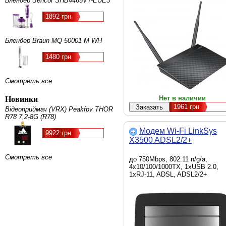
Блендер Sencor SHB4465VT-EUE3
1892 грн
Блендер Braun MQ 50001 M WH
1480 грн
Смотреть все
Нет в наличии
Новинки
1961
грн
Відеоприймач (VRX) Peakfpv THOR
R78 7,2-8G (R78)
Модем Wi-Fi LinkSys
9922 грн
X3500 ADSL2/2+
Смотреть все
до 750Mbps, 802.11 n/g/a,
4x10/100/1000TX, 1xUSB 2.0,
1xRJ-11, ADSL, ADSL2/2+