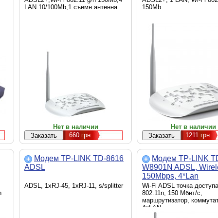
LAN 10/100Mb,1 съемн антенна
150Mb
Нет в наличии
Нет в наличии
660
грн
1211
грн
Модем TP-LINK TD-8616
Модем TP-LINK T
ADSL
W8901N ADSL, Wirel
150Mbps, 4*Lan
ADSL, 1xRJ-45, 1xRJ-11, s/splitter
Wi-Fi ADSL точка доступа
n
802.11n, 150 Мбит/с,
маршрутизатор, коммута
4xLAN