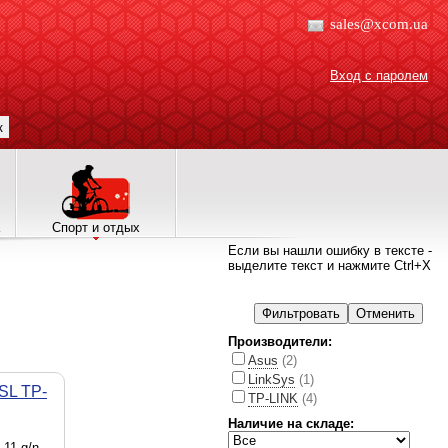
sales@xcom.ua
Вход с паролем
к
Спорт и отдых
Если вы нашли ошибку в тексте -
выделите текст и нажмите Ctrl+X
Производители:
Asus
(2)
LinkSys
(1)
SL TP-
TP-LINK
(4)
Наличие на складе:
11 g/n,