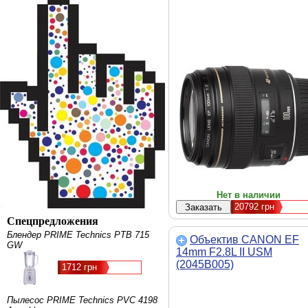
Нет в наличии
20792
грн
Спецпредложения
Блендер PRIME Technics PTB 715
Объектив CANON EF
GW
14mm F2.8L II USM
(2045B005)
1712 грн
Пылесос PRIME Technics PVC 4198