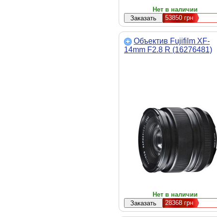
Нет в наличии
53850
грн
Объектив Fujifilm XF-
14mm F2.8 R (16276481)
Нет в наличии
28368
грн