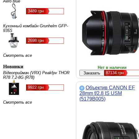
Aero blue
3489 грн
Кухонный комбайн Grunhelm GFP-
935S
2698 грн
Смотреть все
Новинки
Нет в наличии
Відеоприймач (VRX) Peakfpv THOR
87134
грн
R78 7,2-8G (R78)
9922 грн
Объектив CANON EF
28mm f/2.8 IS USM
(5179B005)
Смотреть все