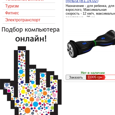
пульта (B1.14.02)
Туризм
Назначение - для ребенка, для
взрослого, Максимальная
Фитнес
скорость - 12 км/ч, максималь
расстояние - 20 км,
Электротранспорт
Максимальная нагрузка - 100 кг
Диаметр колес - 6.7", Мощност
600 Вт (2 x 300 Вт), Цвет -
черный, дополнительно - 2 пул
Нет в наличии
11005
грн