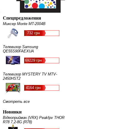
Спецпредложения
Миксер Monte MT-2004B
732 грн
Телевизор Samsung
QE55S90FAEXUA
69229 грн
Телевизор MYSTERY TV MTV-
2450HST2
4164 грн
Смотреть все
Новинки
Відеоприймач (VRX) Peakfpv THOR
R78 7,2-8G (R78)