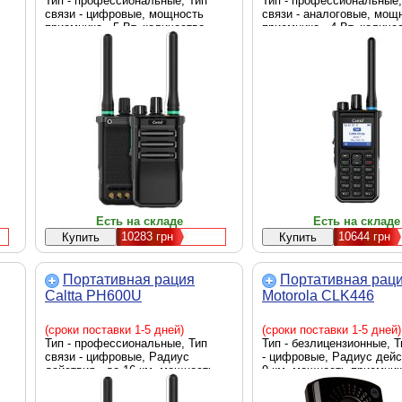
Тип - профессиональные, Тип
Тип - профессиональные,
связи - цифровые, мощность
связи - аналоговые, мощ
приемника - 5 Вт, количество
приемника - 4 Вт, количе
каналов - 32 канала,
каналов - 512 каналов,
 -
ударопрочные, Стандарт частот -
водонепроницаемые, Li-io
,
UHF, Назначение - портативные,
mAh, защита IP67, Колич
Оснащение - зарядное
раций - 1 шт, Цвет - черн
ц,
устройство, Шаг сетки - 12.5 кГц,
от
Li-ion 2600 mAh, Диапазон частот
й -
- 400‑470 МГц, Количество раций -
м,
1 шт, Размеры - 117 х 55 х 38 мм,
Вес - 270 г, Цвет - черный
Есть на складе
Есть на складе
10283
грн
10644
грн
Портативная рация
Портативная рац
Caltta PH600U
Motorola CLK446
(сроки поставки 1-5 дней)
(сроки поставки 1-5 дней)
Тип - профессиональные, Тип
Тип - безлицензионные, Т
связи - цифровые, Радиус
- цифровые, Радиус дейс
действия - до 16 км, мощность
9 км, мощность приемника
приемника - 5 Вт, количество
Вт, количество каналов -
каналов - 32 канала,
каналов, Стандарт частот