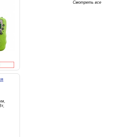
Смотреть все
нарик,
 мелодий
тическое
ы - 143
Цвет -
ия
км,
Вт,
ащита