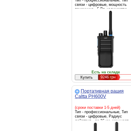
Тип - профессиональные, Тип
связи - цифровые, мощность
приемника - 5 Вт, количество
каналов - 32 канала,
ударопрочные, Стандарт частот
UHF, Назначение - портативные
Оснащение - зарядное
устройство, Шаг сетки - 12.5 кГ
Li-ion 2500 mAh, Диапазон част
- 400‑470 МГц, Количество раци
1 шт, Размеры - 117 х 55 х 37 м
Вес - 275 г, Цвет - черный
Есть на складе
9246
грн
Портативная рация
Caltta PH600V
(сроки поставки 1-5 дней)
Тип - профессиональные, Тип
связи - цифровые, Радиус
действия - до 16 км, мощность
приемника - 5 Вт, количество
каналов - 32 канала,