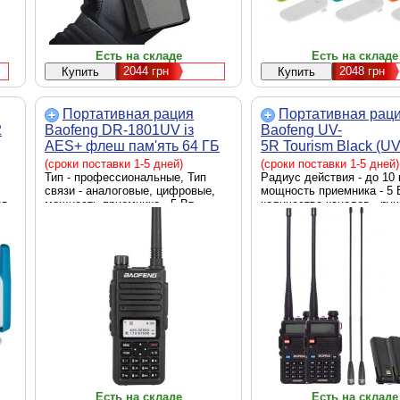
Есть на складе
Есть на складе
2044
грн
2048
грн
Портативная рация
Портативная рац
2
Baofeng DR-1801UV із
Baofeng UV-
AES+ флеш пам'ять 64 ГБ
5R Tourism Black (UV
5R_Tourism_Black)
(сроки поставки 1-5 дней)
(сроки поставки 1-5 дней)
Тип - профессиональные, Тип
Радиус действия - до 10 
связи - аналоговые, цифровые,
мощность приемника - 5 
ов,
мощность приемника - 5 Вт,
количество каналов - ру
количество каналов - 1024,
установка частоты, акку
водонепроницаемые, Стандарт
фонарик, одновременный
частот - VHF/UHF, Шаг сетки - 2.5
мониторинг двух каналов
кГц, Li-ion 2200 mAh, Диапазон
блокировка клавиатуры, 
частот - 400‑470 МГц, 136-174
черный
МГц, IP 64, Количество раций - 1
шт, Вес - 274 г, Цвет - черный
Есть на складе
Есть на складе