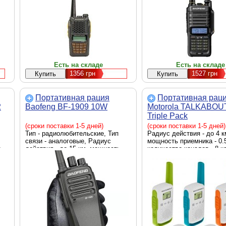
Есть на складе
Есть на складе
1356
грн
1527
грн
Портативная рация
Портативная рац
2
Baofeng BF-1909 10W
Motorola TALKABOU
Triple Pack
(B4P00811MDKMAW
(сроки поставки 1-5 дней)
(сроки поставки 1-5 дней)
Тип - радиолюбительские, Тип
Радиус действия - до 4 к
связи - аналоговые, Радиус
мощность приемника - 0.5
,
действия - до 15 км, мощность
количество каналов - 8 к
приемника - 10 Вт, количество
AAA
каналов - 16 каналов, Li-ion 3800
mAh, Количество раций - 1 шт,
Цвет - черный