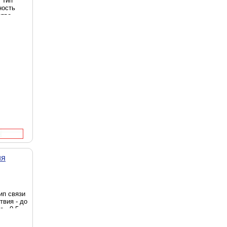
 Тип
ность
ство
n 2500
ество
ый
ия
ип связи
твия - до
 - 0.5
 8
 -