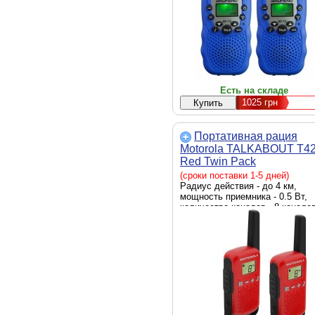
х 55 х 33 мм, Вес - 80 г, Цвет -
синий
Есть на складе
1025
грн
Портативная рация
Motorola TALKABOUT T4
Red Twin Pack
(B4P00811RDKMAW)
(сроки поставки 1-5 дней)
Радиус действия - до 4 км,
мощность приемника - 0.5 Вт,
количество каналов - 8 каналов
AAA