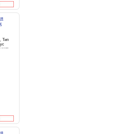
ия
k
, Тип
иус
щность
ство
тандарт
ение -
 -
иапазон
адио-
 МГц, 3.
раций -
х 40 мм,
й
ия