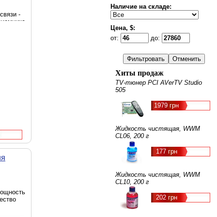
Наличие на складе:
связи -
риемника
Цена, $:
в - 99
 -
от:
до:
 -
 -
плей,
 сетки -
Диапазон
Хиты продаж
4 МГц -
TV-тюнер PCI AVerTV Studio
Гц,
505
, Размеры
 170 г,
1979 грн
Жидкость чистящая, WWM
CL06, 200 г
177 грн
ия
Жидкость чистящая, WWM
CL10, 200 г
мощность
202 грн
чество
тот -