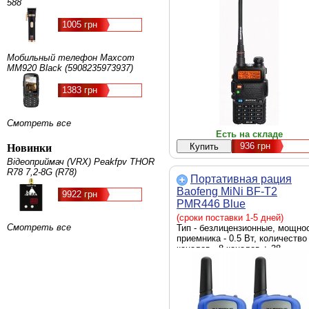
588
1005 грн
Мобильный телефон Maxcom
MM920 Black (5908235973937)
1383 грн
Смотреть все
Есть на складе
936
грн
Новинки
Відеоприймач (VRX) Peakfpv THOR
R78 7,2-8G (R78)
Портативная рация
Baofeng MiNi BF-T2
9922 грн
PMR446 Blue
(MiNiBFT2_BE)
(сроки поставки 1-5 дней)
Смотреть все
Тип - безлицензионные, мощно
приемника - 0.5 Вт, количество
каналов - 8 каналов + 38
субканалов, Стандарт частот -
PMR446, Оснащение - фонарик
Шаг сетки - 12.5 кГц, 10 мелод
вызова, фонарик, автоматичес
шумоподавление, Размеры - 1