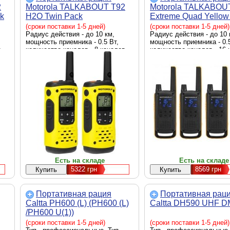
2
Motorola TALKABOUT T92
Motorola TALKABOU
k
H2O Twin Pack
Extreme Quad Yellow
(A9P00811YWCMAG)
(5031753007218)
(сроки поставки 1-5 дней)
(сроки поставки 1-5 дней)
Радиус действия - до 10 км,
Радиус действия - до 10 
мощность приемника - 0.5 Вт,
мощность приемника - 0.5
,
количество каналов - 8 каналов,
количество каналов - 16 
аккумулятор
аккумулятор, есть, фона
IPx4, одновременный мо
ие,
двух каналов, кнопка вы
ух
экстренной помощи
Есть на складе
Есть на складе
5322
грн
8569
грн
Портативная рация
Портативная рац
Caltta PH600 (L) (PH600 (L)
Caltta DH590 UHF 
/PH600 U(1))
(сроки поставки 1-5 дней)
(сроки поставки 1-5 дней)