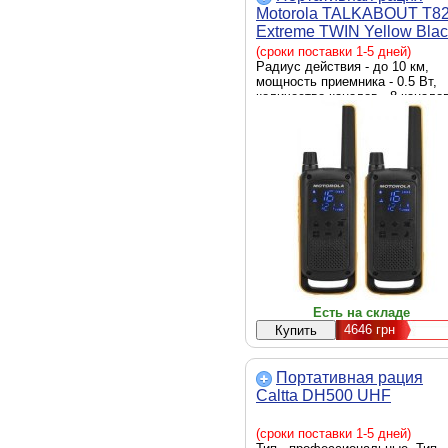
Motorola TALKABOUT T8
Extreme TWIN Yellow Blac
(5031753007171)
(сроки поставки 1-5 дней)
Радиус действия - до 10 км,
мощность приемника - 0.5 Вт,
количество каналов - 8 каналов
аккумулятор, есть, фонарик,
IPx4, функция VOX,
автоматическое шумоподавлен
одновременный мониторинг дв
каналов, кнопка вызова
экстренной помощи
Есть на складе
4646
грн
Портативная рация
Caltta DH500 UHF
(сроки поставки 1-5 дней)