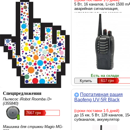
5 Вт, 16 каналов, Li-ion 1500 m
аварийная сигнализация,
интеллектуальная зарядка,
Есть на складе
617
грн
Спецпредложения
Портативная рация
Пылесос iRobot Roomba i3+
Baofeng UV-5R Black
(i355840)
(сроки поставки 1-5 дней)
7667 грн
до 15 км, 5 Вт, 128 каналов, 15
субканалов, аккумулятор
Машинка для стрижки Magio MG-