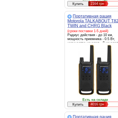
2164
грн
Портативная рация
Motorola TALKABOUT T8
TWIN and CHRG Black
(5031753007232)
(сроки поставки 1-5 дней)
Радиус действия - до 10 км,
мощность приемника - 0.5 Вт,
количество каналов - 8 каналов
аккумулятор, есть, фонарик,
IPx4, одновременный монитори
двух каналов, кнопка вызова
экстренной помощи
Есть на складе
4016
грн
Портативная рация