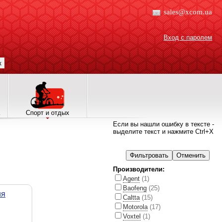
sales@xcom.ua
Вход с паролем
к
Спорт и отдых
Если вы нашли ошибку в тексте -
выделите текст и нажмите Ctrl+X
Производители:
Agent
(1)
Baofeng
(25)
ия
Caltta
(15)
Motorola
(17)
Voxtel
(1)