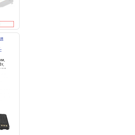
ия
-
км,
Вт,
чная
мулятор,
,
Цвет -