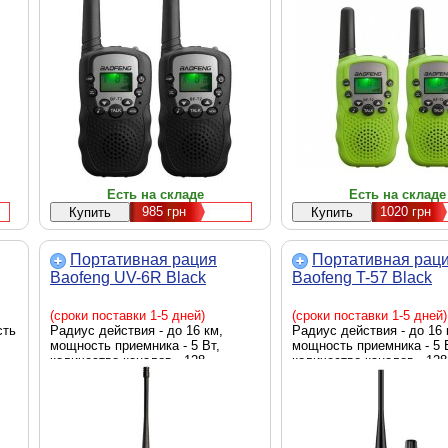
шумоподавление
PMR446, Оснащение - фо
Шаг сетки - 12.5 кГц, 10
вызова, фонарик, автома
шумоподавление, Размер
х 55 х 33 мм, Вес - 80 г, 
салатовый
Есть на складе
Есть на складе
985
грн
1020
грн
Портативная рация
Портативная рац
Baofeng UV-6R Black
Baofeng T-57 Black
(сроки поставки 1-5 дней)
(сроки поставки 1-5 дней)
сть
Радиус действия - до 16 км,
Радиус действия - до 16 
мощность приемника - 5 Вт,
мощность приемника - 5 
количество каналов - 128
количество каналов - 128
каналов, аккумулятор
каналов, аккумулятор, з
,
IP67
ий
кое
43