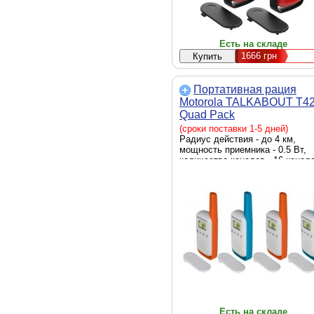
Есть на складе
1666
грн
Портативная рация
Motorola TALKABOUT T4
Quad Pack
(B4P00811MDKMAQ)
(сроки поставки 1-5 дней)
Радиус действия - до 4 км,
мощность приемника - 0.5 Вт,
количество каналов - 16 канал
AAA, дисплей, Цвет - голубой,
оранжевый
Есть на складе