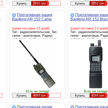
2615
грн
3852
грн
Портативная рация
Портативная рац
2
Baofeng AR-152 Camo
Baofeng AR-152 Blac
(сроки поставки 1-5 дней)
(сроки поставки 1-5 дней)
Тип - радиолюбительские, Тип
Тип - радиолюбительские
связи - аналоговые, Радиус
связи - аналоговые, Рад
,
действия - до 16 км, мощность
действия - до 16 км, мо
приемника - 9 Вт, количество
приемника - 9 Вт, количе
нг
каналов - 128 каналов, Стандарт
каналов - 128 каналов, С
частот - VHF/UHF, Назначение -
частот - VHF/UHF, Назнач
портативные, Оснащение -
портативные, Оснащение
дисплей, аккумулятор, Диапазон
дисплей, аккумулятор, Д
частот - 1. 65-108 МГц (радио-
частот - 1. 65-108 МГц (р
приемник FM), 2. 136-147 МГц, 3.
приемник FM), 2. 136-147
400-520 МГц, Количество раций -
400-520 МГц, Количество 
1 шт, Размеры - 450 х 64 х 40 мм,
1 шт, Размеры - 450 х 64 
Вес - 536 г, Цвет - хаки
Вес - 536 г, Цвет - черны
Есть на складе
Есть на складе
4093
грн
4165
грн
Портативная рация
Портативная рац