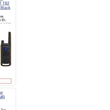
T T82
 Black
км,
 Вт,
каналов,
рик,
ниторинг
зова
ия
DMR