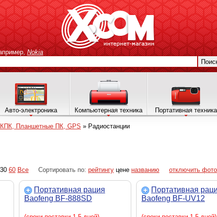
апример,
Nokia
Поис
Авто-электроника
Компьютерная техника
Портативная техника
 КПК, Планшетные ПК, GPS
»
Радиостанции
30
60
Все
Сортировать по:
рейтингу
цене
названию
отключить фото
Портативная рация
Портативная рац
Baofeng BF-888SD
Baofeng BF-UV12
(сроки поставки 1-5 дней)
(сроки поставки 1-5 дней)