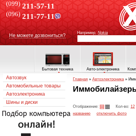
(099)
211-57-11
(096)
211-77-11
Например,
Nokia
Не можете дозвониться?
Бытовая техника
Авто-электроника
Комп
Автозвук
Главная
»
Автоэлектроника
»
Имм
Автомобильные товары
Иммобилайзер
Автоэлектроника
Шины и диски
Отображение:
Кол-во:
12
названию
отключить фото