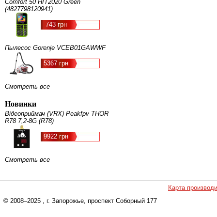
Comfort 50 HIT2020 Green
(4827798120941)
743 грн
Пылесос Gorenje VCEB01GAWWF
5367 грн
Смотреть все
Новинки
Відеоприймач (VRX) Peakfpv THOR
R78 7,2-8G (R78)
9922 грн
Смотреть все
Карта производ
© 2008–2025
, г. Запорожье, проспект Соборный 177