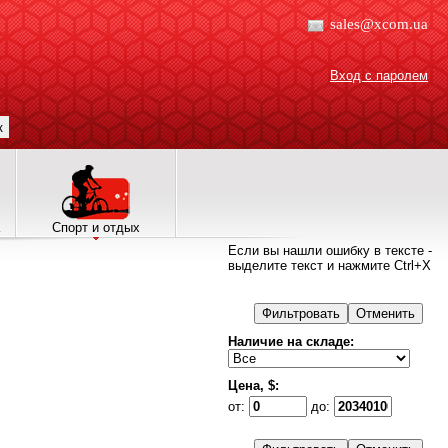
sales@xcom.ua
Вход с паролем
к
Спорт и отдых
Если вы нашли ошибку в тексте -
выделите текст и нажмите Ctrl+X
Наличие на складе:
Цена, $:
от:
до: