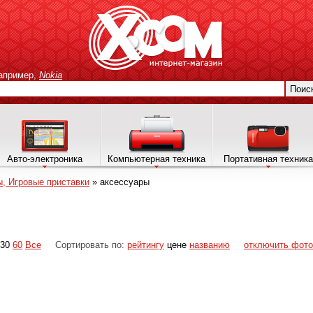
апример,
Nokia
Поис
Авто-электроника
Компьютерная техника
Портативная техника
, Игровые приставки
»
аксессуары
30
60
Все
Сортировать по:
рейтингу
цене
названию
отключить фото