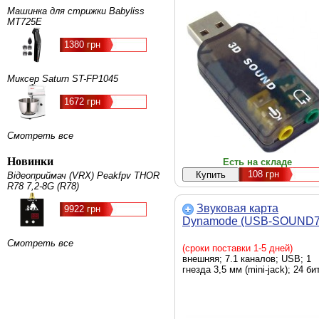
Машинка для стрижки Babyliss
MT725E
1380 грн
Миксер Saturn ST-FP1045
1672 грн
Смотреть все
Новинки
Есть на складе
108
грн
Відеоприймач (VRX) Peakfpv THOR
R78 7,2-8G (R78)
Звуковая карта
9922 грн
Dynamode (USB-SOUND7
Смотреть все
(сроки поставки 1-5 дней)
внешняя; 7.1 каналов; USB; 1
гнезда 3,5 мм (mini-jack); 24 би