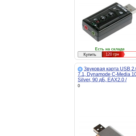
Есть на складе
120
грн
Звуковая карта USB 2.
7.1, Dynamode C-Media 1
Silver, 90 дБ, EAX2.0 /
A3D1.0, алюминиевый
0
корпус, Blister (USB-
SOUND7-ALU)