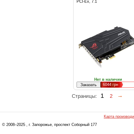
(XONAR_PHOEBUS/SOL
PCI-Ex, 7.1
Нет в наличии
6044
грн
1
Страницы:
2
Карта производ
© 2008–2025
, г. Запорожье, проспект Соборный 177