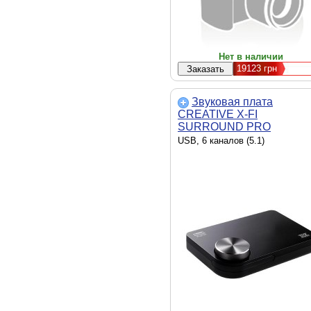
Нет в наличии
19123
грн
Звуковая плата
CREATIVE X-FI
SURROUND PRO
(70SB109500007)
USB, 6 каналов (5.1)