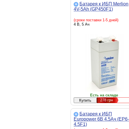
Батарея к ИБП Merlion
4V-5Ah (GP450F1)
(сроки поставки 1-5 дней)
4 В, 5 Ач
Есть на складе
278
грн
Батарея к ИБП
Europower 6В 4.5Ач (EP6-
4.5F1)