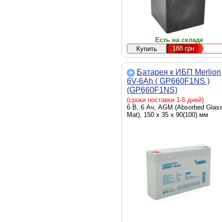
Есть на складе
188
грн
Батарея к ИБП Merlion
6V-6Ah ( GP660F1NS )
(GP660F1NS)
(сроки поставки 1-5 дней)
6 В, 6 Ач, AGM (Absorbed Glas
Mat), 150 х 35 х 90(100) мм