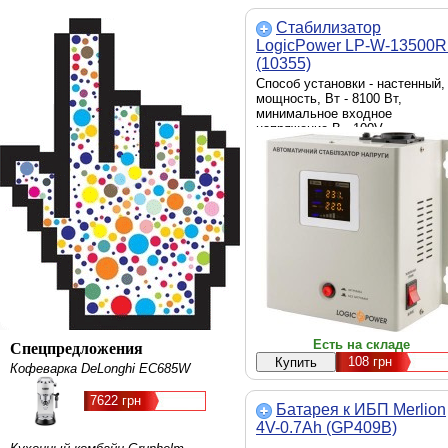
Стабилизатор
LogicPower LP-W-13500
(10355)
Способ установки - настенный,
мощность, Вт - 8100 Вт,
минимальное входное
напряжение,В - 100V,
максимальное входное
напряжение, В - 260 В, точност
стабилизации - ± 10 %,
отображение значений входног
выходного напряжений -
цифровой индикатор
Есть на складе
Спецпредложения
108
грн
Кофеварка DeLonghi EC685W
7622 грн
Батарея к ИБП Merlion
4V-0.7Ah (GP409B)