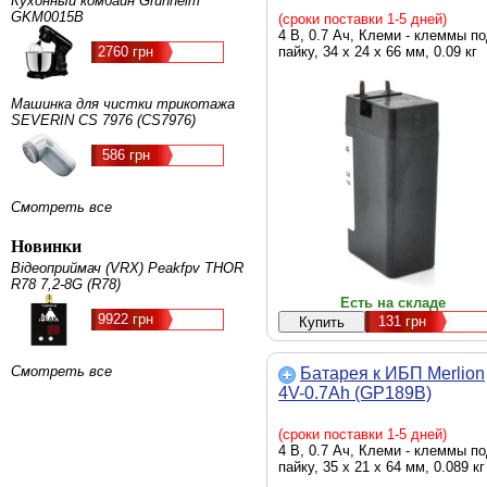
Кухонный комбайн Grunhelm
GKM0015B
(сроки поставки 1-5 дней)
4 В, 0.7 Ач, Клеми - клеммы п
2760 грн
пайку, 34 x 24 x 66 мм, 0.09 кг
Машинка для чистки трикотажа
SEVERIN CS 7976 (CS7976)
586 грн
Смотреть все
Новинки
Відеоприймач (VRX) Peakfpv THOR
R78 7,2-8G (R78)
Есть на складе
9922 грн
131
грн
Смотреть все
Батарея к ИБП Merlion
4V-0.7Ah (GP189B)
(сроки поставки 1-5 дней)
4 В, 0.7 Ач, Клеми - клеммы п
пайку, 35 x 21 x 64 мм, 0.089 кг