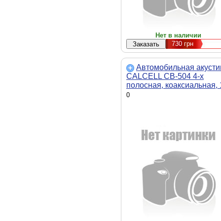
Нет в наличии
730
грн
Автомобильная акусти
CALCELL CB-504 4-х
полосная, коаксиальная, 
см, круглая, 40 Вт
0