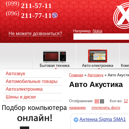
(099)
211-57-11
(096)
211-77-11
Например,
Nokia
Не можете дозвониться?
Бытовая техника
Авто-электроника
Комп
Автозвук
Главная
»
Автозвук
»
Авто Акуст
Автомобильные товары
Авто Акустика
Автоэлектроника
Шины и диски
Отображение:
Кол-во:
12
названию
отключить фото
Антенна Sigma SMA1