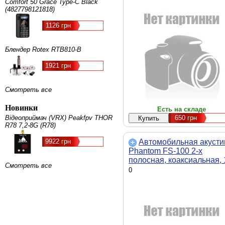
Comfort 50 Grace Type-C Black
(4827798121818)
1126 грн
Блендер Rotex RTB810-B
1921 грн
Смотреть все
Новинки
Есть на складе
Відеоприймач (VRX) Peakfpv THOR
650
грн
R78 7,2-8G (R78)
9922 грн
Автомобильная акусти
Phantom FS-100 2-х
полосная, коаксиальная, 
Смотреть все
см, круглая, 35 Вт, 4 Ом
0