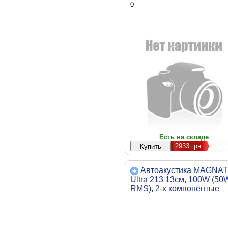
см, круглая, 40 Вт (Stage3
0
527)
Есть на складе
2933
грн
Автоакустика MAGNAT
Ultra 213 13см, 100W (50
RMS), 2-х компонентые
13см, 100W (50W RMS), 2
компонентые