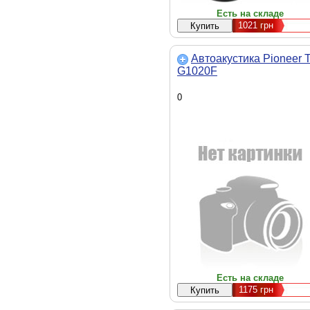
Есть на складе
1021
грн
Автоакустика Pioneer 
G1020F
0
Есть на складе
1175
грн