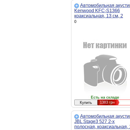
Автомобильная акусти
Kenwood KFC-S1366
коаксиальная, 13 см, 2
полосн, 30Вт, 89дБ, 45 -
0
18000Гц
Есть на складе
1383
грн
Автомобильная акусти
JBL Stage3 527 2-х
полосная, коаксиальная, 