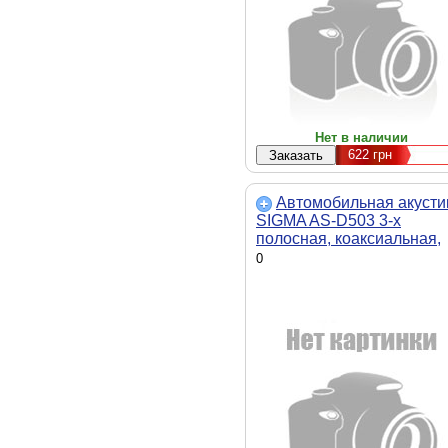
Нет в наличии
622
грн
Автомобильная акусти
SIGMA AS-D503 3-х
полосная, коаксиальная,
13см, круглая, 45 Вт
0