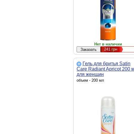
Нет в наличии
241
грн
Гель для бритья Satin
Care Radiant Apricot 200 
для женщин
(7702018837076)
объем - 200 мл