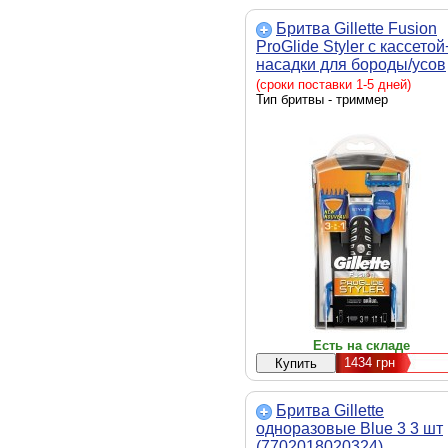
Бритва Gillette Fusion
ProGlide Styler с кассето
насадки для бороды/усов
(7702018273386)
(сроки поставки 1-5 дней)
Тип бритвы - триммер
Есть на складе
1434
грн
Бритва Gillette
одноразовые Blue 3 3 шт
(7702018020324)