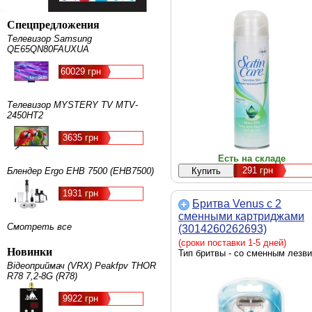
Спецпредложения
Телевизор Samsung
QE65QN80FAUXUA
60029 грн
Телевизор MYSTERY TV MTV-
2450HT2
3635 грн
Есть на складе
291
грн
Блендер Ergo EHB 7500 (EHB7500)
1931 грн
Бритва Venus c 2
сменными картриджами
Смотреть все
(3014260262693)
(сроки поставки 1-5 дней)
Новинки
Тип бритвы - со сменным лезв
Відеоприймач (VRX) Peakfpv THOR
R78 7,2-8G (R78)
9922 грн