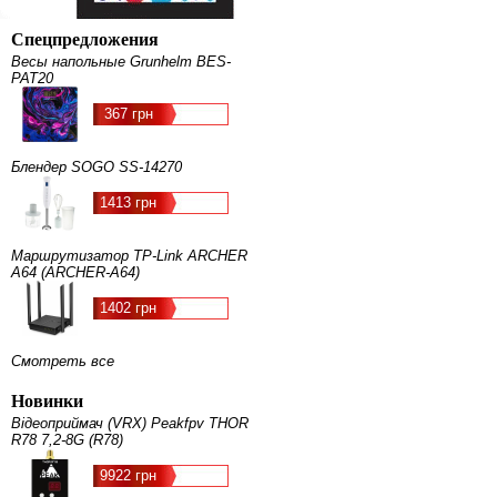
Спецпредложения
Весы напольные Grunhelm BES-
PAT20
367 грн
Блендер SOGO SS-14270
1413 грн
Маршрутизатор TP-Link ARCHER
A64 (ARCHER-A64)
1402 грн
Смотреть все
Новинки
Відеоприймач (VRX) Peakfpv THOR
R78 7,2-8G (R78)
9922 грн