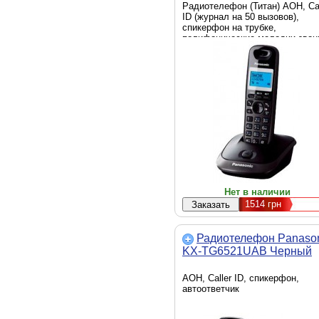
Радиотелефон (Титан) АОН, Cal
ID (журнал на 50 вызовов),
спикерфон на трубке,
полифонические мелодии звон
повторный набор номера,
телефонный справочник (50
записей)
Нет в наличии
1514
грн
Радиотелефон Panaso
KX-TG6521UAB Черный
АОН, Caller ID, спикерфон,
автоответчик