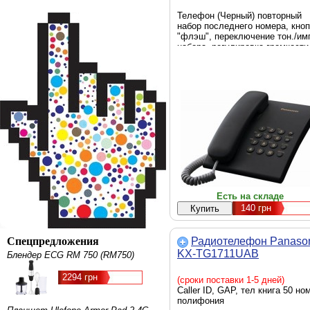
Телефон (Черный) повторный
набор последнего номера, кноп
"флэш", переключение тон./им
набора, регулировка громкости
звонка, регулировка громкости
динамика
Есть на складе
140
грн
Спецпредложения
Радиотелефон Panaso
KX-TG1711UAB
Блендер ECG RM 750 (RM750)
2294 грн
(сроки поставки 1-5 дней)
Caller ID, GAP, тел книга 50 ном
полифония