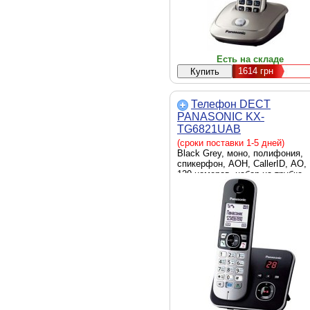
Есть на складе
1614
грн
Телефон DECT
PANASONIC KX-
TG6821UAB
(сроки поставки 1-5 дней)
Black Grey, моно, полифония,
спикерфон, АОН, CallerID, АО,
120 номеров, набор на трубке