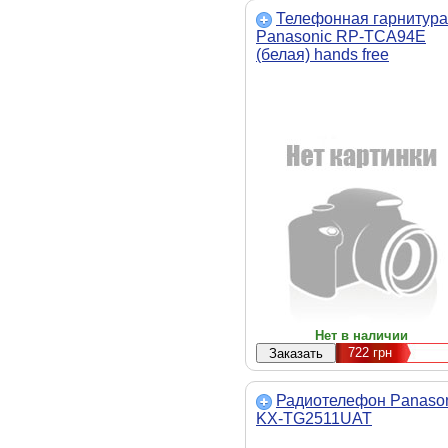
Телефонная гарнитура
Panasonic RP-TCA94E
(белая) hands free
Нет в наличии
722
грн
Радиотелефон Panaso
KX-TG2511UAT