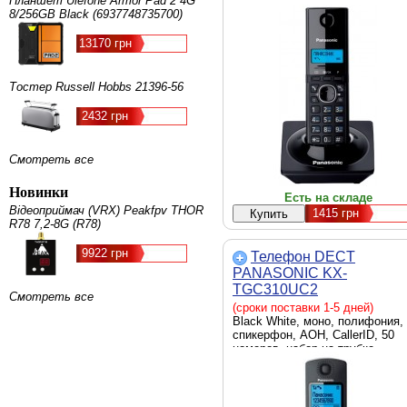
Планшет Ulefone Armor Pad 2 4G
8/256GB Black (6937748735700)
13170 грн
Тостер Russell Hobbs 21396-56
2432 грн
Смотреть все
Новинки
Есть на складе
Відеоприймач (VRX) Peakfpv THOR
1415
грн
R78 7,2-8G (R78)
9922 грн
Телефон DECT
PANASONIC KX-
TGC310UC2
Смотреть все
(сроки поставки 1-5 дней)
Black White, моно, полифония,
спикерфон, АОН, CallerID, 50
номеров, набор на трубке