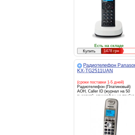
Есть на складе
1478
грн
Радиотелефон Panaso
KX-TG2511UAN
(сроки поставки 1-5 дней)
Радиотелефон (Платиновый)
АОН, Caller ID (журнал на 50
вызовов), спикерфон на трубке
полифонические мелодии звон
повторный набор номера,
телефонный справочник (50
записей)