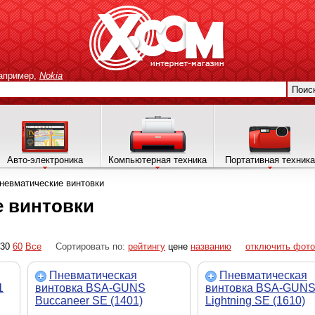
апример,
Nokia
Поис
Авто-электроника
Компьютерная техника
Портативная техника
невматические винтовки
е винтовки
30
60
Все
Сортировать по:
рейтингу
цене
названию
отключить фото
Пневматическая
Пневматическая
1
винтовка BSA-GUNS
винтовка BSA-GUN
Buccaneer SE (1401)
Lightning SE (1610)