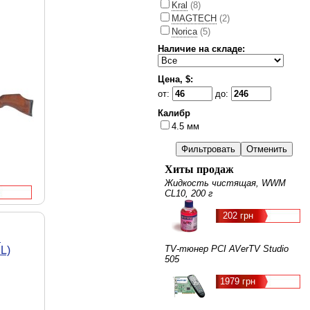
Kral
(8)
MAGTECH
(2)
Norica
(5)
Наличие на складе:
Цена, $:
от:
до:
Калибр
4.5 мм
Хиты продаж
Жидкость чистящая, WWM
CL10, 200 г
202 грн
S
TV-тюнер PCI AVerTV Studio
L)
505
1979 грн