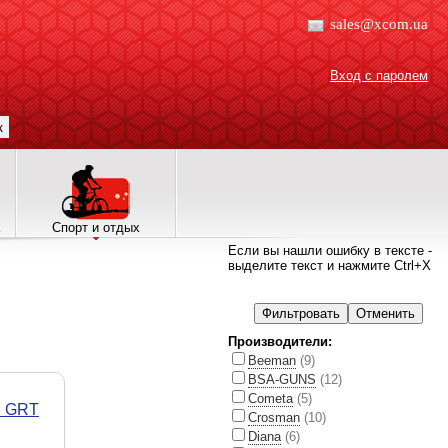
sales@xcom.ua
Вход с паролем
к
Спорт и отдых
Если вы нашли ошибку в тексте -
выделите текст и нажмите Ctrl+X
Производители:
Beeman
(9)
BSA-GUNS
(12)
Cometa
(5)
S GRT
Crosman
(10)
Diana
(6)