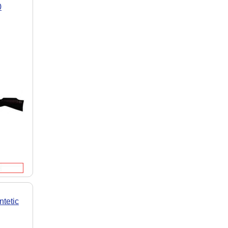
0
tetic