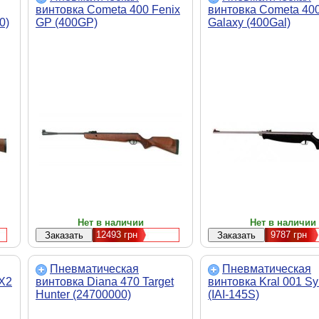
винтовка Cometa 400 Fenix
винтовка Cometa 40
0)
GP (400GP)
Galaxy (400Gal)
Нет в наличии
Нет в наличии
12493
грн
9787
грн
Пневматическая
Пневматическая
 X2
винтовка Diana 470 Target
винтовка Kral 001 Syn
Hunter (24700000)
(IAI-145S)