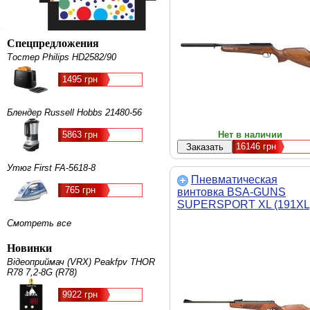
Спецпредложения
Тостер Philips HD2582/90
1495 грн
Блендер Russell Hobbs 21480-56
5863 грн
Нет в наличии
16146
грн
Утюг First FA-5618-8
Пневматическая
765 грн
винтовка BSA-GUNS
SUPERSPORT XL (191XL
Смотреть все
Новинки
Відеоприймач (VRX) Peakfpv THOR
R78 7,2-8G (R78)
9922 грн