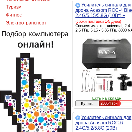
Усилитель сигнала для
Туризм
дрона Acasom ROC-4 Bla
Фитнес
2.4G/5.15/5.8G (10Вт) +
кріплення до штативу
(сроки поставки 1-5 дней)
Электротранспорт
(ROC-4 Black)
Совместимость - universal, 2.4 
2.5 ГГц, 5.15 - 5.85 ГГц, 8000 м
Есть на складе
28864
грн
Усилитель сигнала для
дрона Acasom ROC-6
2.4G/5.2/5.8G (20Вт