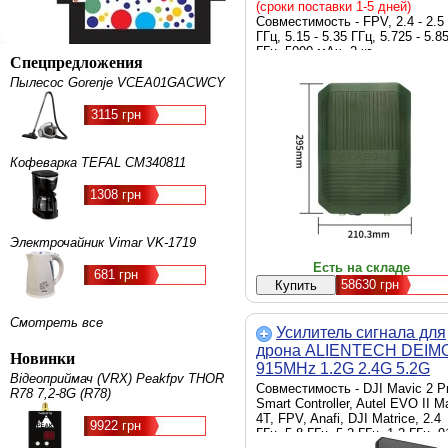
5000mAh/16.8V)+кріплен
(сроки поставки 1-5 дней)
штативу (ROC-6 Green)
Совместимость - FPV, 2.4 - 2.5
ГГц, 5.15 - 5.35 ГГц, 5.725 - 5.8
ГГц, 5000 мАч, 2 кг
Спецпредложения
Пылесос Gorenje VCEA01GACWCY
3115 грн
Кофеварка TEFAL CM340811
1308 грн
Электрочайник Vimar VK-1719
Есть на складе
681 грн
58630
грн
Смотреть все
Усилитель сигнала для
дрона ALIENTECH DEIM
Новинки
915MHz 1.2G 2.4G 5.2G
Відеоприймач (VRX) Peakfpv THOR
5.8G VM (DMX-
Совместимость - DJI Mavic 2 P
R78 7,2-8G (R78)
09122450DSB/EU)
Smart Controller, Autel EVO II M
4T, FPV, Anafi, DJI Matrice, 2.4
9922 грн
ГГц, 5.8 ГГц, 5.2 ГГц, 1.2 ГГц, 9