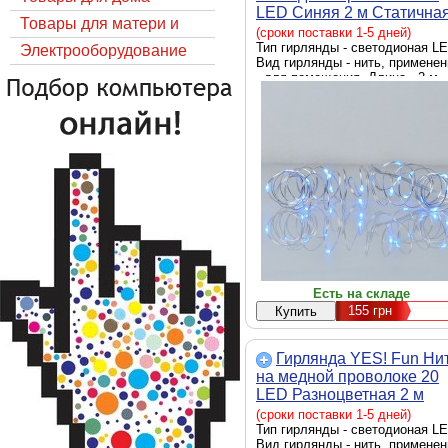
LED Синяя 2 м Статична
Товары для матери и
На батарейках (975025)
(сроки поставки 1-5 дней)
Тип гирлянды - светодионая LE
ребёнка
Электрооборудование
Вид гирлянды - нить, применен
- для помещения, Длина - 2 м
Есть на складе
155
грн
Гирлянда YES! Fun Ни
на медной проволоке 20
LED Разноцветная 2 м
Статичная На батарейка
(сроки поставки 1-5 дней)
(975022)
Тип гирлянды - светодионая LE
Вид гирлянды - нить, применен