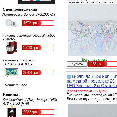
- для помещения, Длина - 2 м
Спецпредложения
Ломтерезка Sencor SFS1000WH
1672 грн
Кухонный комбайн Russell Hobbs
23480-56
10013 грн
Есть на складе
Телевизор Samsung
163
грн
QE43LS03FAUXUA
37704 грн
Гирлянда YES! Fun Ни
на медной проволоке 20
Смотреть все
LED Зеленая 2 м Статич
На батарейках (975026)
(сроки поставки 1-5 дней)
Новинки
Тип гирлянды - светодионая LE
Вид гирлянды - нить, применен
Відеоприймач (VRX) Peakfpv THOR
- для помещения, Длина - 2 м
R78 7,2-8G (R78)
9922 грн