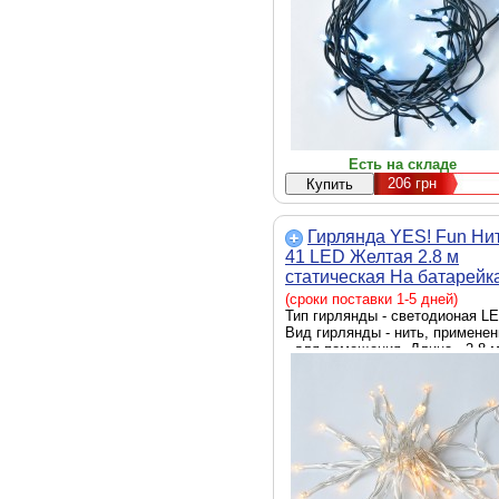
Есть на складе
206
грн
Гирлянда YES! Fun Ни
41 LED Желтая 2.8 м
статическая На батарейк
(975055)
(сроки поставки 1-5 дней)
Тип гирлянды - светодионая LE
Вид гирлянды - нить, применен
- для помещения, Длина - 2.8 