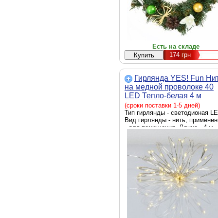
Есть на складе
174
грн
Гирлянда YES! Fun Ни
на медной проволоке 40
LED Тепло-белая 4 м
Статичная На батарейка
(сроки поставки 1-5 дней)
(975027)
Тип гирлянды - светодионая LE
Вид гирлянды - нить, применен
- для помещения, Длина - 4 м