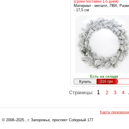
(903748)
(сроки поставки 1-5 дней)
Материал - металл, ПВХ, Разм
- 17,5 см
Есть на складе
216
грн
1
Страницы:
2
3
4
Карта производ
© 2008–2025
, г. Запорожье, проспект Соборный 177