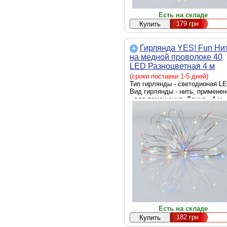
Есть на складе
179
грн
Гирлянда YES! Fun Ни
на медной проволоке 40
LED Разноцветная 4 м
Статичная На батарейка
(сроки поставки 1-5 дней)
(975029)
Тип гирлянды - светодионая LE
Вид гирлянды - нить, применен
- для помещения, Длина - 4 м
Есть на складе
182
грн