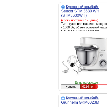
Кухонный комбайн
Sencor STM 3630 WH
(STM3630WH)
(сроки поставки 1-5 дней)
Тип - кухонная машина, мощно
- 1300 Вт, объем основной чаши
5 л, объем чаши блендера -
отсутствует, функции -
смешивание, сбивание,
замешивание теста, габариты -
х 42 х 27 см, Цвет - белый
Есть на складе
4224
грн
Кухонный комбайн
Grunhelm GKM0023M