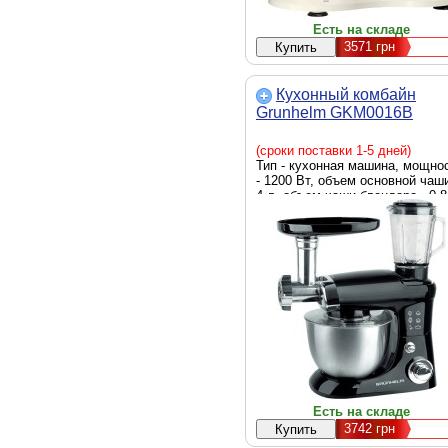
Есть на складе
3571
грн
Кухонный комбайн
Grunhelm GKM0016B
(сроки поставки 1-5 дней)
Тип - кухонная машина, мощно
- 1200 Вт, объем основной чаши
4 л, объем чаши блендера - 0.8
функции - смешивание, сбиван
замешивание теста, блендер,
мясорубка, габариты - 48.2 х 42
х 21.6 см, Цвет - черный
Есть на складе
3742
грн