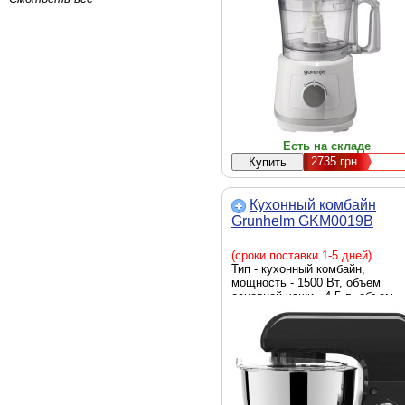
25.5 х 22 х 41 см, Цвет - белый
Есть на складе
2735
грн
Кухонный комбайн
Grunhelm GKM0019B
(сроки поставки 1-5 дней)
Тип - кухонный комбайн,
мощность - 1500 Вт, объем
основной чаши - 4.5 л, объем
чаши блендера - отсутствует,
функции - смешивание, сбиван
замешивание теста, Цвет -
черный