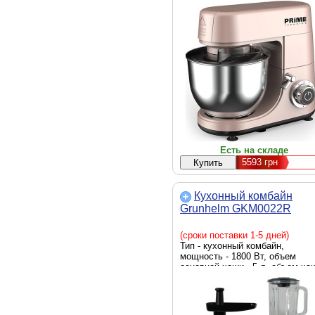
блендера - отсутствует, функци
смешивание, замешивание тест
габариты - 46 х 46 х 28 см, Цве
розовый
Есть на складе
5593
грн
Кухонный комбайн
Grunhelm GKM0022R
(сроки поставки 1-5 дней)
Тип - кухонный комбайн,
мощность - 1800 Вт, объем
основной чаши - 5 л, объем ча
блендера - 1.5 л, функции -
смешивание, замешивание тест
блендер, мясорубка, габариты 
55.6 х 34.6 х 30.6 см, Цвет -