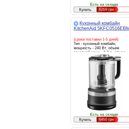
Есть на складе
6269
грн
Кухонный комбайн
KitchenAid 5KFC0516EB
(сроки поставки 1-5 дней)
Тип - кухонный комбайн,
мощность - 240 Вт, объем
основной чаши - 1.2 л, объем
чаши блендера - 1.2 л, функции
блендер, измельчитель, габар
- 25.4 х 17.8 х 16 см, Цвет -
черный
Есть на складе
6450
грн