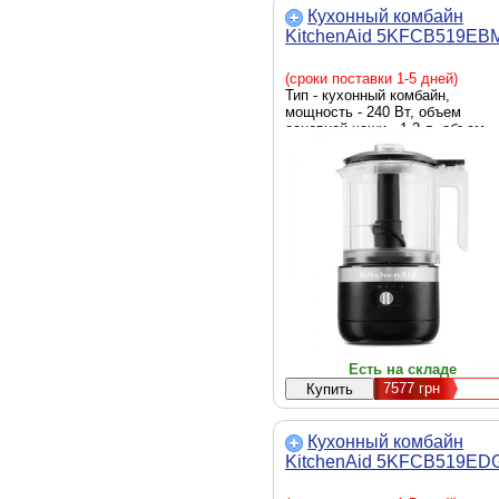
Кухонный комбайн
KitchenAid 5KFCB519EB
(сроки поставки 1-5 дней)
Тип - кухонный комбайн,
мощность - 240 Вт, объем
основной чаши - 1.2 л, объем
чаши блендера - 1.2 л, функции
блендер, измельчитель, габар
- 26.4 х 16.8 х 14 см, Цвет -
черный
Есть на складе
7577
грн
Кухонный комбайн
KitchenAid 5KFCB519ED