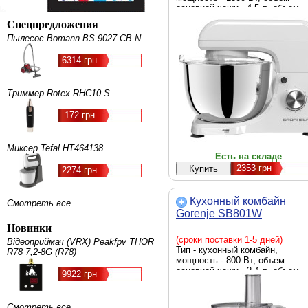
основной чаши - 4.5 л, объем
чаши блендера - отсутствует,
Спецпредложения
функции - смешивание, сбиван
Пылесос Bomann BS 9027 CB N
замешивание теста, Цвет - бе
6314 грн
Триммер Rotex RHC10-S
172 грн
Миксер Tefal HT464138
Есть на складе
2353
грн
2274 грн
Кухонный комбайн
Смотреть все
Gorenje SB801W
Новинки
(сроки поставки 1-5 дней)
Відеоприймач (VRX) Peakfpv THOR
Тип - кухонный комбайн,
R78 7,2-8G (R78)
мощность - 800 Вт, объем
основной чаши - 2.4 л, объем
9922 грн
чаши блендера - 1.5 л, функции
шинковка, смешивание, бленде
измельчитель, терка, габариты 
Смотреть все