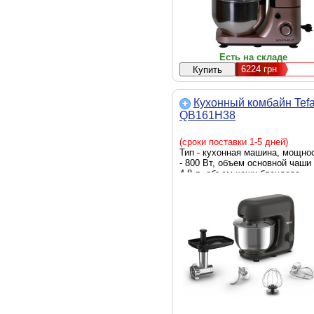
Есть на складе
6224
грн
Кухонный комбайн Tefa
QB161H38
(сроки поставки 1-5 дней)
Тип - кухонная машина, мощно
- 800 Вт, объем основной чаши 
4.8 л, объем чаши блендера -
отсутствует, функции -
тестозамешиватель, смешиван
сбивание, мясорубка, габариты
36.7 х 30.2 х 22.5 см, Цвет -
черный