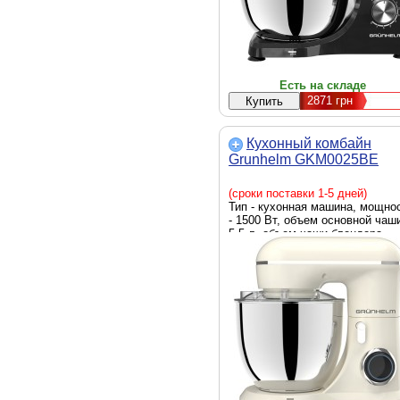
Есть на складе
2871
грн
Кухонный комбайн
Grunhelm GKM0025BE
(сроки поставки 1-5 дней)
Тип - кухонная машина, мощно
- 1500 Вт, объем основной чаши
5.5 л, объем чаши блендера -
отсутствует, функции - сбивани
замешивание теста, Цвет -
бежевый