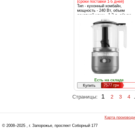
(сроки поставки 1-5 дней)
Тип - кухонный комбайн,
мощность - 240 Вт, объем
основной чаши - 1.2 л, объем
чаши блендера - 1.2 л, функции
блендер, измельчитель, габар
- 26.4 х 16.8 х 14 см, Цвет - се
Есть на складе
7577
грн
1
Страницы:
2
3
4
Карта производ
© 2008–2025
, г. Запорожье, проспект Соборный 177