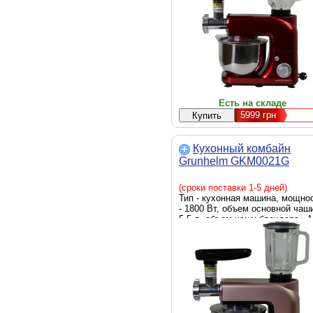
красный
Есть на складе
5999
грн
Кухонный комбайн
Grunhelm GKM0021G
(сроки поставки 1-5 дней)
Тип - кухонная машина, мощно
- 1800 Вт, объем основной чаши
5.5 л, объем чаши блендера - 1
л, функции - смешивание,
замешивание теста, блендер,
мясорубка, Цвет - розовый