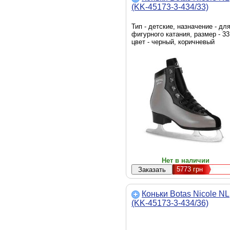
(KK-45173-3-434/33)
Тип - детские, назначение - дл
фигурного катания, размер - 33
цвет - черный, коричневый
Нет в наличии
5773
грн
Коньки Botas Nicole NL
(KK-45173-3-434/36)