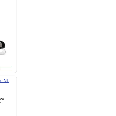
le NL
ого
 -