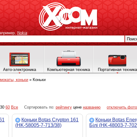
апример,
Nokia
Поис
Авто-электроника
Компьютерная техника
Портативная техника
амокаты, коньки
»
Коньки
30
60
Все
Сортировать по:
рейтингу
цене
названию
отключить фото
61
Коньки Botas Crypton 161
Коньки Botas Ener
(HK-58005-7-713/38)
Бiлi (HK-48003-7-702