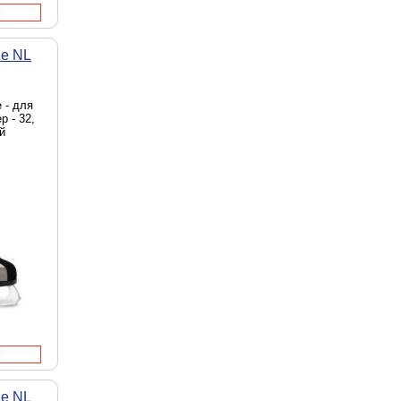
le NL
 - для
р - 32,
й
le NL