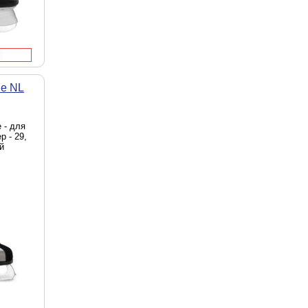
le NL
 - для
р - 29,
й