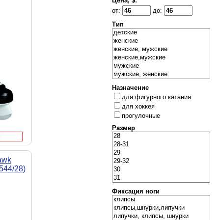
Цена, $:
от:
до:
Тип
Назначение
для фигурного катания
для хоккея
прогулочные
Размер
awk
544/28)
Фиксация ноги