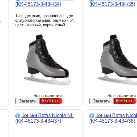
(KK-45173-3-434/34)
(KK-45173-3-434/35)
я
Тип - детские, назначение - для
,
фигурного катания, размер - 34,
цвет - черный, коричневый
Нет в наличии
Нет в наличии
5773
грн
6089
грн
Коньки Botas Nicole NL
Коньки Botas Nico
(KK-45173-3-434/37)
(KK-45173-3-434/38)