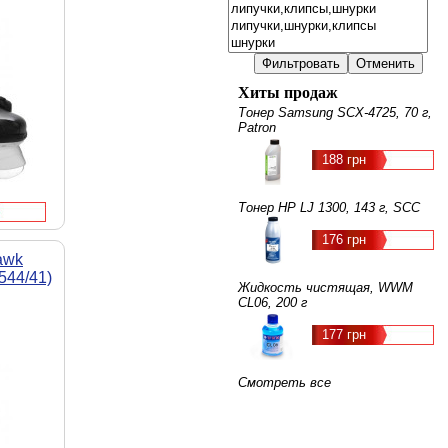
Хиты продаж
Тонер Samsung SCX-4725, 70 г,
Patron
188 грн
Тонер HP LJ 1300, 143 г, SCC
176 грн
awk
544/41)
Жидкость чистящая, WWM
CL06, 200 г
177 грн
Смотреть все