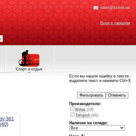
sales@xcom.ua
Вход с паролем
к
Спорт и отдых
Если вы нашли ошибку в тексте -
выделите текст и нажмите Ctrl+X
Производители:
Botas
(29)
Tempish
(46)
gy 361
Наличие на складе:
/40)