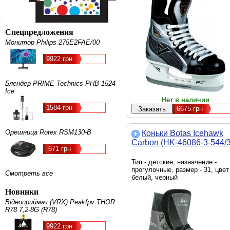
Спецпредложения
Монитор Philips 275E2FAE/00
9922 грн
Блендер PRIME Technics PHB 1524
Ice
Нет в наличии
1584 грн
6675
грн
Орешница Rotex RSM130-B
Коньки Botas Icehawk
Carbon (HK-46086-3-544/3
671 грн
Тип - детские, назначение -
прогулочные, размер - 31, цвет 
Смотреть все
белый, черный
Новинки
Відеоприймач (VRX) Peakfpv THOR
R78 7,2-8G (R78)
9922 грн