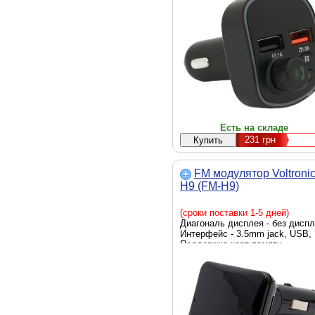
Максимальный частотный
диапазон, МГц - 108, управлен
кнопками на трансмиттере,
Воспроизводимые форматы -
MP3, WMA, WAV, Режимы
воспроизведения - Single,
Random, All, Дополнительные
характеристики - USB зарядка,
Цвет - черный
Есть на складе
231
грн
FM модулятор Voltroni
H9 (FM-H9)
(сроки поставки 1-5 дней)
Диагональ дисплея - без диспл
Интерфейс - 3.5mm jack, USB,
Поддержка карт памяти -
microSD, 10 м, Минимальный
частотный диапазон, МГц - 87.5
Максимальный частотный
диапазон, МГц - 108, есть,
Воспроизводимые форматы -
MP3, Режимы воспроизведения