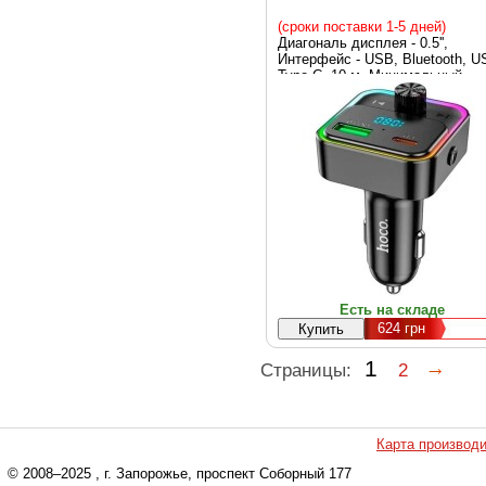
(сроки поставки 1-5 дней)
Диагональ дисплея - 0.5'',
Интерфейс - USB, Bluetooth, U
Type-C, 10 м, Минимальный
частотный диапазон, МГц - 87.5
Максимальный частотный
диапазон, МГц - 108, управлен
кнопками на трансмиттере,
Воспроизводимые форматы -
MP3, WMA, WAV, FLAC, Режи
воспроизведения - All,
Дополнительные характеристик
QuickCharge 3.0, Цвет - черный
Есть на складе
624
грн
1
Страницы:
2
Карта производ
© 2008–2025
, г. Запорожье, проспект Соборный 177