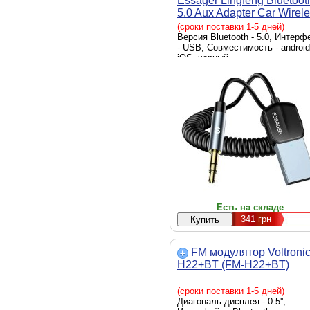
Essager Lingfeng Bluetoot
5.0 Aux Adapter Car Wirel
Receiver USB (EBT-LF01-
(сроки поставки 1-5 дней)
Версия Bluetooth - 5.0, Интерф
- USB, Совместимость - android
iOS, черный
Есть на складе
341
грн
FM модулятор Voltroni
H22+BT (FM-H22+BT)
(сроки поставки 1-5 дней)
Диагональ дисплея - 0.5'',