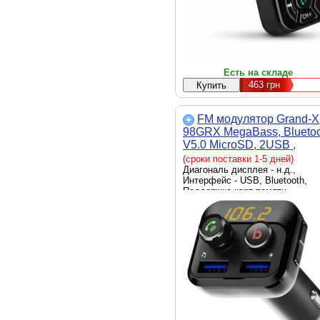
Есть на складе
463
грн
FM модулятор Grand-X
98GRX MegaBass, Blueto
V5.0 MicroSD, 2USB ,
MegaBass, han (98GRX)
(сроки поставки 1-5 дней)
Диагональ дисплея - н.д.,
Интерфейс - USB, Bluetooth,
Поддержка карт памяти -
microSD, 10 м, Минимальный
частотный диапазон, МГц - 87.5
Максимальный частотный
диапазон, МГц - 108, управляе
с телефона, управление кнопк
на трансмиттере,
Воспроизводимые форматы -
WMA, Цвет - черный