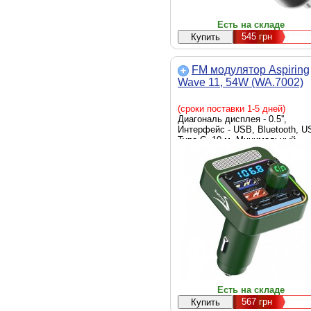
Есть на складе
545
грн
FM модулятор Aspiring
Wave 11, 54W (WA.7002)
(сроки поставки 1-5 дней)
Диагональ дисплея - 0.5'',
Интерфейс - USB, Bluetooth, U
Type-C, 10 м, Минимальный
частотный диапазон, МГц - 87.5
Максимальный частотный
диапазон, МГц - 108,
Воспроизводимые форматы -
MP3, WMA, WAV, APE, FLAC,
Дополнительные характеристик
поддержка технологии DSP,
функция автоматического
отключения питания, поддержк
технологии передачи stereo FM
поддержка быстрого заряжани
PD (20W): 5 V/3 A, 9 V/2.22 A, 1
V/1.67 A, bluetooth 5.3 поддерж
A2DP, AVRCP, HFP, HSP,
Есть на складе
поддержка быстрого заряжани
567
грн
QC3.0 (18W): 5 V/3 A, 9 V/2 A,1