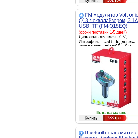
282
грн
FM модулятор Voltroni
Q18 з еквалайзером, 3.1A
USB, TF (FM-Q18EQ)
(сроки поставки 1-5 дней)
Диагональ дисплея - 0.5'',
Интерфейс - USB, Поддержка
карт памяти - microSD, 10 м,
Минимальный частотный
диапазон, МГц - 87.5,
Максимальный частотный
диапазон, МГц - 108, управлен
кнопками на трансмиттере,
Воспроизводимые форматы -
MP3, WMA, WAV, Режимы
воспроизведения - Single,
Random, All, Дополнительные
характеристики - подсветка, U
зарядка, Цвет - черный
Есть на складе
286
грн
Bluetooth трансмиттер