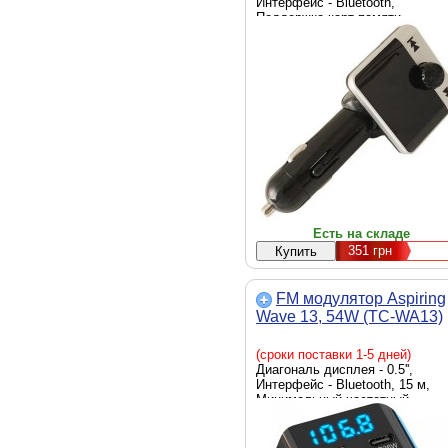
Интерфейс - Bluetooth,
Поддержка карт памяти -
microSD, 10 м, Минимальный
частотный диапазон, МГц - 87.5
Максимальный частотный
диапазон, МГц - 108, управляе
с телефона, управление кнопк
на трансмиттере,
Воспроизводимые форматы -
MP3, WMA, WAV, APE, FLAC,
Режимы воспроизведения - All,
Дополнительные характеристик
QuickCharge 3.0, Цвет - черный
Есть на складе
351
грн
FM модулятор Aspiring
Wave 13, 54W (TC-WA13)
(сроки поставки 1-5 дней)
Диагональ дисплея - 0.5'',
Интерфейс - Bluetooth, 15 м,
Минимальный частотный
диапазон, МГц - 87.5,
Максимальный частотный
диапазон, МГц - 108,