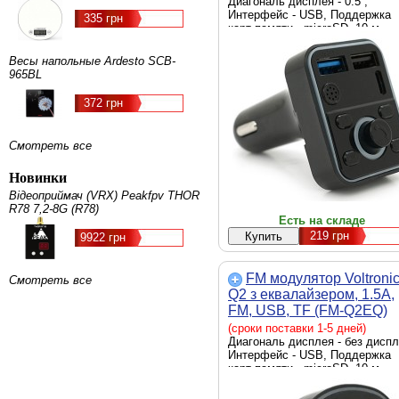
Диагональ дисплея - 0.5'',
Интерфейс - USB, Поддержка
335 грн
карт памяти - microSD, 10 м,
Минимальный частотный
диапазон, МГц - 87.5,
Весы напольные Ardesto SCB-
Максимальный частотный
965BL
диапазон, МГц - 108, управлен
кнопками на трансмиттере,
372 грн
Воспроизводимые форматы -
MP3, WMA, WAV, Режимы
воспроизведения - Single,
Смотреть все
Random, All, Дополнительные
характеристики - подсветка, U
зарядка, Цвет - черный
Новинки
Відеоприймач (VRX) Peakfpv THOR
R78 7,2-8G (R78)
Есть на складе
219
грн
9922 грн
FM модулятор Voltroni
Смотреть все
Q2 з еквалайзером, 1.5A,
FM, USB, TF (FM-Q2EQ)
(сроки поставки 1-5 дней)
Диагональ дисплея - без диспл
Интерфейс - USB, Поддержка
карт памяти - microSD, 10 м,
Минимальный частотный
диапазон, МГц - 87.5,