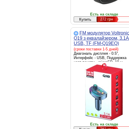
Есть на складе
272
грн
FM модулятор Voltroni
Q19 з еквалайзером, 3.1A
USB, TF (FM-Q19EQ)
(сроки поставки 1-5 дней)
Диагональ дисплея - 0.5'',
Интерфейс - USB, Поддержка
карт памяти - microSD, 10 м,
Минимальный частотный
диапазон, МГц - 87.5,
Максимальный частотный
диапазон, МГц - 108, управлен
кнопками на трансмиттере,
Воспроизводимые форматы -
MP3, WMA, WAV, Режимы
воспроизведения - Single,
Random, All, Дополнительные
характеристики - подсветка,
эквалайзер, USB зарядка, Цвет
черный
Есть на складе