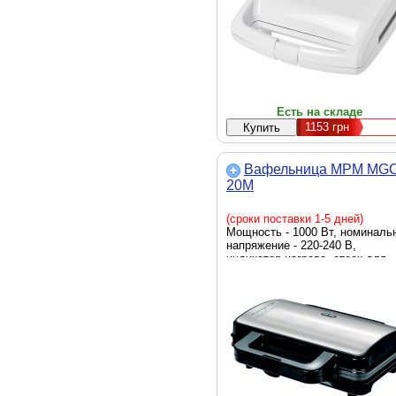
Есть на складе
1153
грн
Вафельница MPM MGO
20M
(сроки поставки 1-5 дней)
Мощность - 1000 Вт, номиналь
напряжение - 220-240 В,
индикатор нагрева, отсек для
хранения шнура, антипригарно
покрытие, цвет - черный