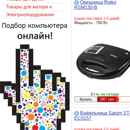
Орешница Rotex
Товары для матери и
RSM130-B
ребёнка
Электрооборудование
(сроки поставки 1-5 дней)
Мощность - 750 Вт
Есть на складе
667
грн
Вафельница Saturn ST
EC0157
(сроки поставки 1-5 дней)