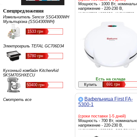
Мощность - 1000 Вт, номиналь
напряжение - 220-230 В,
Спецпредложения
индикатор нагрева, индикатор
Измельчитель Sencor SSG4300WH
готовности, цвет - белый
Мультирізка (SSG4300WH)
1533 грн
Электрогриль TEFAL GC706D34
5780 грн
Кухонный комбайн KitchenAid
5KSM70SHXECU
Есть на складе
691
грн
50400 грн
Вафельница First FA-
Смотреть все
5300-1
(сроки поставки 1-5 дней)
Мощность - 700 Вт, номинальн
напряжение - 220-230 В,
индикатор нагрева, для тонких
вафель (трубочек), индикатор