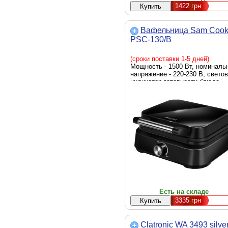
1422
грн
Вафельница Sam Coo
PSC-130/B
(сроки поставки 1-5 дней)
Мощность - 1500 Вт, номиналь
напряжение - 220-230 В, свето
индикатор готовности блюда,
вкл./выкл., индикатор готовнос
регулировка температуры,
антипригарное покрытие, цвет -
черный
Есть на складе
3335
грн
Clatronic WA 3493 silve