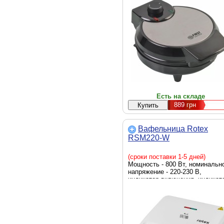
готовности, ненагревающаяся
ручка, регулировка температур
антипригарное покрытие,
автовыключение, цвет - черный
серебристый
Есть на складе
889
грн
Вафельница Rotex
RSM220-W
(сроки поставки 1-5 дней)
Мощность - 800 Вт, номинальн
напряжение - 220-230 В,
индикатор включения, индикат
готовности, ненагревающаяся
ручка, антипригарное покрытие
цвет - белый