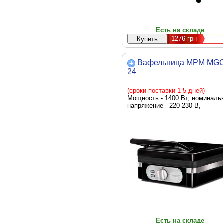
Есть на складе
1276
грн
Вафельница MPM MGO
24
(сроки поставки 1-5 дней)
Мощность - 1400 Вт, номиналь
напряжение - 220-230 В,
индикатор нагрева, индикатор
готовности, ненагревающаяся
ручка, регулировка температур
цвет - черный + серебристый
Есть на складе