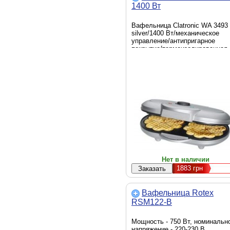
1400 Вт
Вафельница Clatronic WA 3493
silver/1400 Вт/механическое
управление/антипригарное
покрытие/термоизолированная
ручка/резиновые ножки
Нет в наличии
1883
грн
Вафельница Rotex
RSM122-B
Мощность - 750 Вт, номинальн
напряжение - 220-230 В,