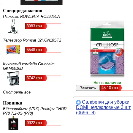
Спецпредложения
Пылесос ROWENTA RO3985EA
3983 грн
Телевизор Romsat 32HGN18ST2
5548 грн
Кухонный комбайн Grunhelm
GKM0016B
3742 грн
Нет в наличии
45.10
грн
Смотреть все
Салфетки для уборки
Новинки
DOMI целлюлозные 3 шт
Відеоприймач (VRX) Peakfpv THOR
(0696 DI)
R78 7,2-8G (R78)
9922 грн