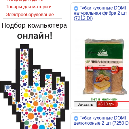
Товары для матери и
Губки кухонные DOMI
натуральная фибра 2 шт
ребёнка
Электрооборудование
(7212 DI)
Нет в наличии
45.10
грн
Губки кухонные DOMI
целюлозные 2 шт (7250 DI