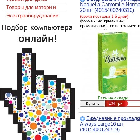
Naturella Camomile Norma
Товары для матери и
20 шт (4015400240310)
ребёнка
Электрооборудование
(сроки поставки 1-5 дней)
форма - без крылышек,
ароматизация - есть, количест
в упаковке - 20 шт
Есть на складе
134
грн
Ежедневные прокладк
Always Large16 шт
(4015400124719)