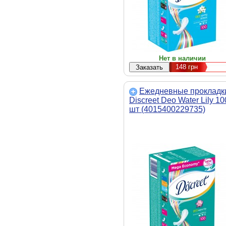
Нет в наличии
148
грн
Ежедневные прокладк
Discreet Deo Water Lily 10
шт (4015400229735)