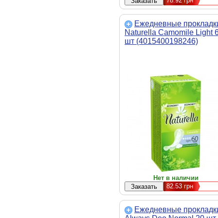
78.92
грн
Ежедневные прокладк
Naturella Camomile Light 
шт (4015400198246)
Нет в наличии
82.53
грн
Ежедневные прокладк