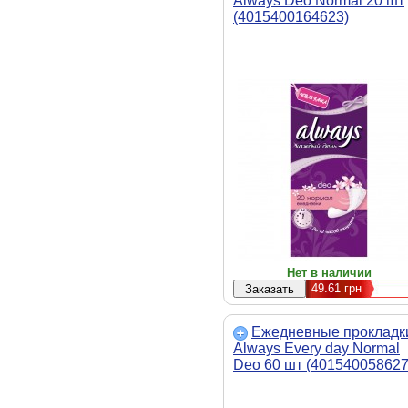
Always Deo Normal 20 шт
(4015400164623)
Нет в наличии
49.61
грн
Ежедневные прокладк
Always Every day Normal
Deo 60 шт (401540058627