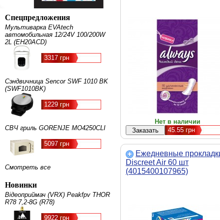
Спецпредложения
Мультиварка EVAtech
автомобильная 12/24V 100/200W
2L (EH20ACD)
3317 грн
Сэндвичница Sencor SWF 1010 BK
(SWF1010BK)
1229 грн
Нет в наличии
СВЧ гриль GORENJE MO4250CLI
45.55
грн
5097 грн
Ежедневные прокладк
Discreet Air 60 шт
Смотреть все
(4015400107965)
Новинки
Відеоприймач (VRX) Peakfpv THOR
R78 7,2-8G (R78)
9922 грн