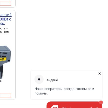
ческий
00Вт с
ейс
сть -
а, Тип