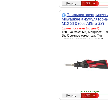
1593
грн
Паяльник электрическ
Milwaukee аккумуляторн
M12 SI-0 (без АКБ и ЗУ)
(4933459760)
(сроки поставки 1-5 дней)
Тип - контактный, Мощность - 9
Вт, Съемное жало - да, Тип
нагрева - постоянный, 400 °C
Есть на складе
7532
грн