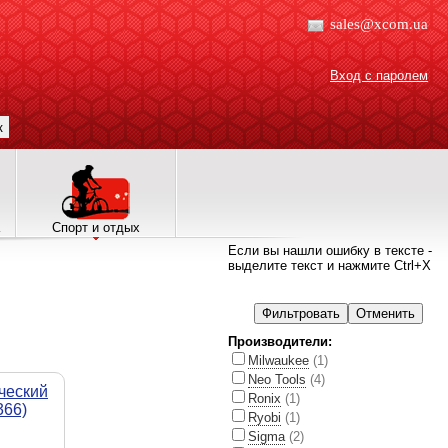
sales@xcom.ua
Вход с паролем
к
Спорт и отдых
Если вы нашли ошибку в тексте -
выделите текст и нажмите Ctrl+X
Производители:
Milwaukee
(1)
Neo Tools
(4)
ческий
Ronix
(1)
366)
Ryobi
(1)
Sigma
(2)