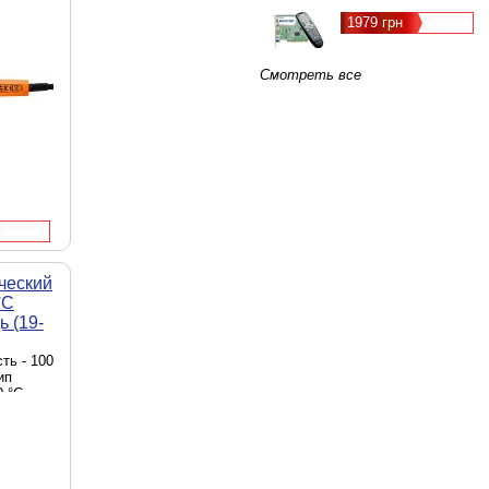
1979 грн
Смотреть все
ческий
°C
 (19-
ть - 100
ип
0 °C