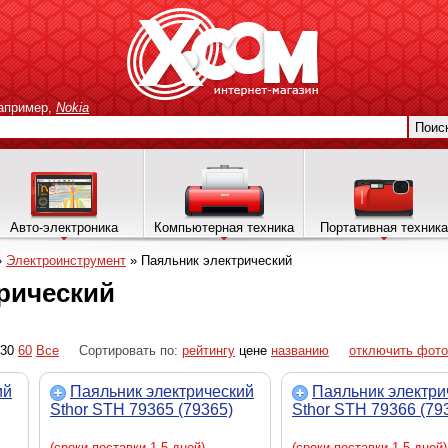
апример,
Nokia
Поис
Авто-электроника
Компьютерная техника
Портативная техника
»
Электроинструмент
»
Паяльник электрический
рический
30
60
Все
Сортировать по:
рейтингу
цене
названию
отключить фото
ий
Паяльник электрический
Паяльник электри
Sthor STH 79365 (79365)
Sthor STH 79366 (79
(сроки поставки 1-5 дней)
(сроки поставки 1-5 дней)