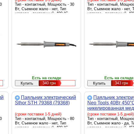
0
Тип - контактный, Мощность - 30
Тип - контактный, Мощнос
Вт, Съемное жало - нет, Тип
Вт, Съемное жало - нет, 
нагрева - постоянный, 400 °C
нагрева - постоянный, 40
Есть на складе
Есть на складе
340
грн
343
грн
ий
Паяльник электрический
Паяльник электри
Sthor STH 79368 (79368)
Neo Tools 40Вт 450°
никелированная медь
155)
(сроки поставки 1-5 дней)
(сроки поставки 1-5 дней)
0
Тип - контактный, Мощность - 80
Тип - контактный, Мощнос
Вт, Съемное жало - нет, Тип
Вт, Съемное жало - да, Т
нагрева - постоянный, 400 °C
нагрева - постоянный, 45