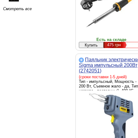
Смотреть все
Есть на складе
475
грн
Паяльник электрическ
Sigma импульсный 200Вт
(2742051)
(сроки поставки 1-5 дней)
Тип - импульсный, Мощность -
200 Вт, Съемное жало - да, Тип
нагрева - постоянный, 400 °C