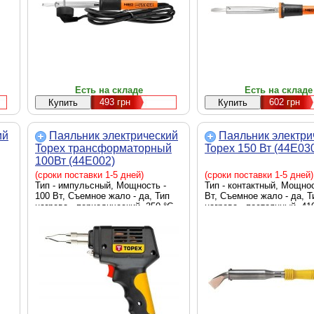
Есть на складе
Есть на складе
493
грн
602
грн
ий
Паяльник электрический
Паяльник электри
Topex трансформаторный
Topex 150 Вт (44E03
100Вт (44E002)
(сроки поставки 1-5 дней)
(сроки поставки 1-5 дней)
Тип - импульсный, Мощность -
Тип - контактный, Мощнос
100 Вт, Съемное жало - да, Тип
Вт, Съемное жало - да, Т
нагрева - периодический, 350 °C
нагрева - постоянный, 41