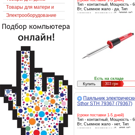
Тип - контактный, Мощность - 6
Товары для матери и
Вт, Съемное жало - да, Тип
нагрева - постоянный, 2000 °C
ребёнка
Электрооборудование
Есть на складе
303
грн
Паяльник электрическ
Sthor STH 79367 (79367)
(сроки поставки 1-5 дней)
Тип - контактный, Мощность - 6
Вт, Съемное жало - нет, Тип
нагрева - постоянный, 400 °C