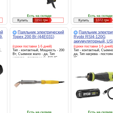
Есть на складе
Есть на складе
1151
грн
1372
грн
ий
Паяльник электрический
Паяльник электри
й,
Topex 200 Вт (44E031)
Ryobi RSI4-120G
аккумуляторный, US
Lithium 4V 2Ah, 460°
(сроки поставки 1-5 дней)
(сроки поставки 1-5 дней)
,
Тип - контактный, Мощность - 200
подсветка (51330061
Тип - контактный, Съемно
Вт, Съемное жало - да, Тип
да, Тип нагрева - постоя
нагрева - постоянный, 410 °C
°C
Есть на складе
Есть на складе