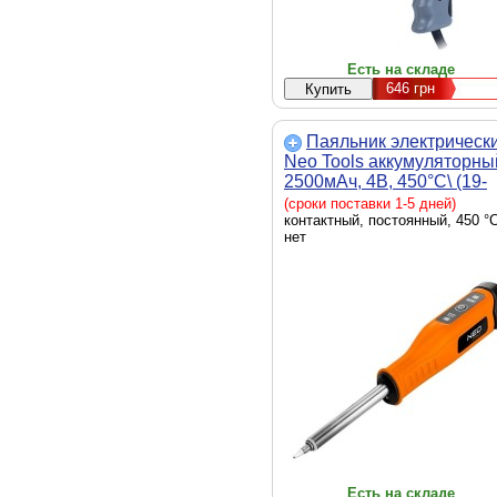
Есть на складе
646
грн
Паяльник электрическ
Neo Tools аккумуляторны
2500мАч, 4В, 450°С\ (19-
250)
(сроки поставки 1-5 дней)
контактный, постоянный, 450 °C
нет
Есть на складе