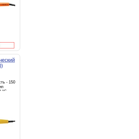
ческий
0)
ть - 150
ип
0 °C