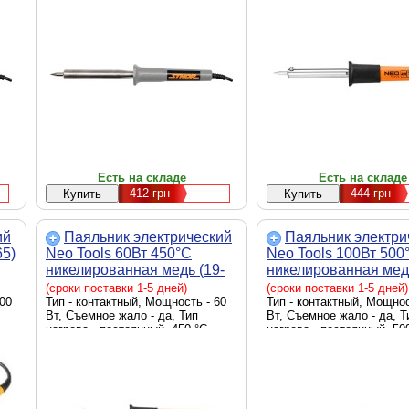
Есть на складе
Есть на складе
412
грн
444
грн
ий
Паяльник электрический
Паяльник электри
65)
Neo Tools 60Вт 450°C
Neo Tools 100Вт 500
никелированная медь (19-
никелированная медь
156)
157)
(сроки поставки 1-5 дней)
(сроки поставки 1-5 дней)
100
Тип - контактный, Мощность - 60
Тип - контактный, Мощнос
Вт, Съемное жало - да, Тип
Вт, Съемное жало - да, Т
нагрева - постоянный, 450 °C
нагрева - постоянный, 50