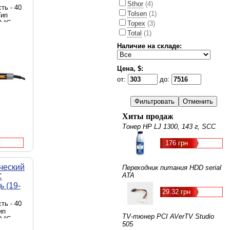
Sthor
(4)
ть - 40
Tolsen
(1)
Тип
0 °C
Topex
(3)
Total
(1)
Наличие на складе:
Цена, $:
от:
до:
Хиты продаж
Тонер HP LJ 1300, 143 г, SCC
176 грн
ческий
Переходник питания HDD serial
ATA
C
 (19-
29.32 грн
ть - 40
ип
TV-тюнер PCI AVerTV Studio
0 °C
505