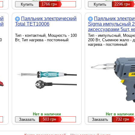
1766
грн
2296
грн
ий
Паяльник электрический
Паяльник электри
ый
Total TET10006
Sigma импульсный 2
аксессуарами 5шт, к
(2742061)
Тип - контактный, Мощность - 100
Тип - импульсный, Мощно
0
Вт, Тип нагрева - постоянный
200 Вт, Съемное жало - д
нагрева - постоянный
Нет в наличии
Нет в наличии
503
грн
732
грн