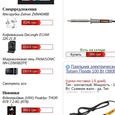
Спецпредложения
Мясорубка Zelmer ZMM4048B
4196 грн
Кофемашина DeLonghi ECAM
220.21.B
16101 грн
Есть на складе
386
грн
Микроволновая печь PANASONIC
NN-CD565BZPE
Паяльник электрическ
Tolsen Профі 100 Вт (380
15019 грн
(сроки поставки 1-5 дней)
Смотреть все
Тип - контактный, Мощность - 
Вт, Съемное жало - да, Тип
Новинки
нагрева - постоянный
Відеоприймач (VRX) Peakfpv THOR
R78 7,2-8G (R78)
9922 грн