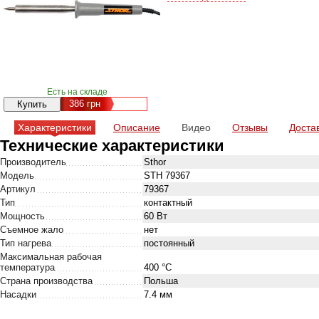
Есть на складе
386
грн
Характеристики
Описание
Видео
Отзывы
Доста
Технические характеристики
Производитель
Sthor
Модель
STH 79367
Артикул
79367
Тип
контактный
Мощность
60 Вт
Съемное жало
нет
Тип нагрева
постоянный
Максимальная рабочая
температура
400 °C
Страна производства
Польша
Насадки
7.4 мм