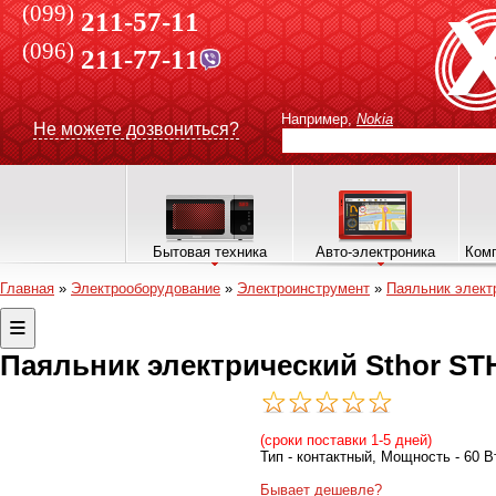
(099)
211-57-11
(096)
211-77-11
Например,
Nokia
Не можете дозвониться?
Бытовая техника
Авто-электроника
Комп
Главная
»
Электрооборудование
»
Электроинструмент
»
Паяльник элект
Паяльник электрический Sthor STH
(сроки поставки 1-5 дней)
Тип - контактный, Мощность - 60 В
Бывает дешевле?