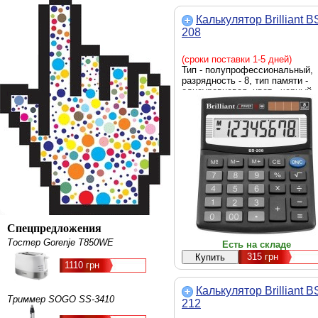
Калькулятор Brilliant B
208
(сроки поставки 1-5 дней)
Тип - полупрофессиональный,
разрядность - 8, тип памяти -
одноуровневая, цвет - черный
Спецпредложения
Тостер Gorenje T850WE
Есть на складе
315
грн
1110 грн
Калькулятор Brilliant B
Триммер SOGO SS-3410
212