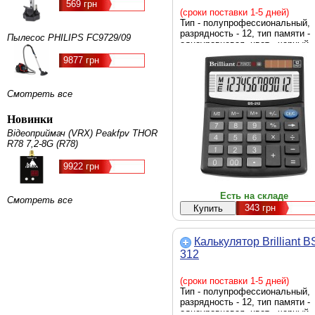
569 грн
(сроки поставки 1-5 дней)
Тип - полупрофессиональный,
разрядность - 12, тип памяти -
Пылесос PHILIPS FC9729/09
одноуровневая, цвет - черный
9877 грн
Смотреть все
Новинки
Відеоприймач (VRX) Peakfpv THOR
R78 7,2-8G (R78)
9922 грн
Есть на складе
Смотреть все
343
грн
Калькулятор Brilliant B
312
(сроки поставки 1-5 дней)
Тип - полупрофессиональный,
разрядность - 12, тип памяти -
одноуровневая, цвет - черный