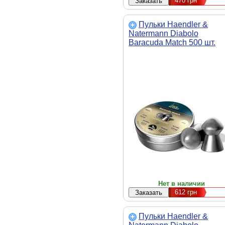
470
грн
Пульки Haendler &
Natermann Diabolo
Baracuda Match 500 шт.
(92284500005)
Нет в наличии
612
грн
Пульки Haendler &