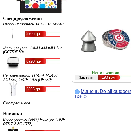
Спецпредложения
Пароочиститель AENO ASM0002
3766 грн
Электрогриль Tefal OptiGrill Elite
(GC750D30)
6720 грн
Нет в наличии
Ретранслятор TP-Link RE450
193
грн
AC1750, 1хGE LAN (RE450)
2365 грн
Мишень Do-all outdoor
BSC3
Смотреть все
Новинки
Відеоприймач (VRX) Peakfpv THOR
R78 7,2-8G (R78)