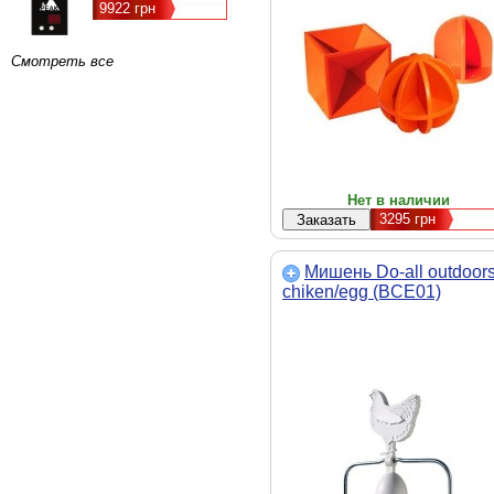
9922 грн
Смотреть все
Нет в наличии
3295
грн
Мишень Do-all outdoor
chiken/egg (BCE01)