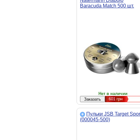
Natermann Diabolo
Baracuda Match 500 шт.
(92284530005)
Нет в наличии
601
грн
Пульки JSB Target Spor
(000045-500)