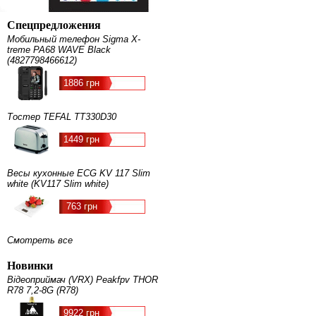
Спецпредложения
Мобильный телефон Sigma X-
treme PA68 WAVE Black
(4827798466612)
1886 грн
Тостер TEFAL TT330D30
1449 грн
Весы кухонные ECG KV 117 Slim
white (KV117 Slim white)
763 грн
Смотреть все
Новинки
Відеоприймач (VRX) Peakfpv THOR
R78 7,2-8G (R78)
9922 грн