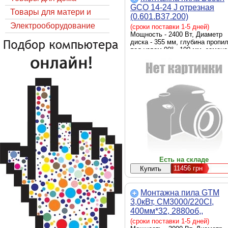
GCO 14-24 J отрезная
Товары для матери и
(0.601.B37.200)
ребёнка
Электрооборудование
(сроки поставки 1-5 дней)
Мощность - 2400 Вт, Диаметр
диска - 355 мм, глубина пропи
под углом 90° - 100 мм, замена
оснастки - ключевая, питание -
сеть
Есть на складе
11456
грн
Монтажна пила GTM
3,0кВт, CM3000/220CI,
400мм*32, 2880об,,
стальная основа
(сроки поставки 1-5 дней)