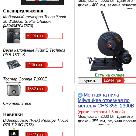
(84005/220)
Мощность - 3000 Вт, Диаметр
диска - 400 мм, замена оснастк
ключевая, питание - сеть, 220 
Спецпредложения
Мобильный телефон Tecno Spark
30 8/256Gb Stellar Shadow
(4894947047879)
6224 грн
Весы напольные PRIME Technics
PSB 1501 S
446 грн
Есть на складе
Тостер Gorenje T1000E
12944
грн
1552 грн
Монтажна пила
Milwaukee отрезная по
Смотреть все
металлу CHS 355, 2300Вт
(4933411760)
(сроки поставки 1-5 дней)
Новинки
Мощность - 2300 Вт, Диаметр
Відеоприймач (VRX) Peakfpv THOR
диска - 355 мм, глубина пропи
R78 7,2-8G (R78)
под углом 90° - 130 мм, замена
оснастки - ключевая, питание -
9922 грн
сеть, 220 В