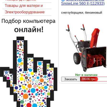
SnowLine 560 II (112933)
Товары для матери и
ребёнка
Электрооборудование
снегоуборщики, бензиновый
Нет в наличии
38036
грн