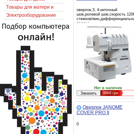
Товары для матери и
оверлок,3, 4-ниточный
шов,ролевой шов,скорость 120
ребёнка
Электрооборудование
стежков/мин,дифференциальн
подача
Нет в наличии
9968
грн
Оверлок JANOME
COVER PRO II
0