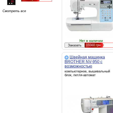
Смотреть все
Нет в наличии
15560
грн
Швейная машинка
BROTHER NV-950 с
возможностью
подключения к компьюте
компьютерное, вышивальный
блок, петля-автомат