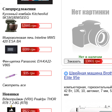
Спецпредложения
Кухонный комбайн KitchenAid
5KSM180WSEEG
53985 грн
Микроволновая печь Interline MWS
420 ESA BA
6089 грн
Нет в наличии
13801
грн
Фен-щетка Panasonic EH-KA22-
V865
Швейная машина Broth
935 грн
Elite 95e
Смотреть все
компьютерная, горизонтальный
42 Вт, 135, 10, автомат, 7 мм, 5
Новинки
мм
Відеоприймач (VRX) Peakfpv THOR
R78 7,2-8G (R78)
9922 грн