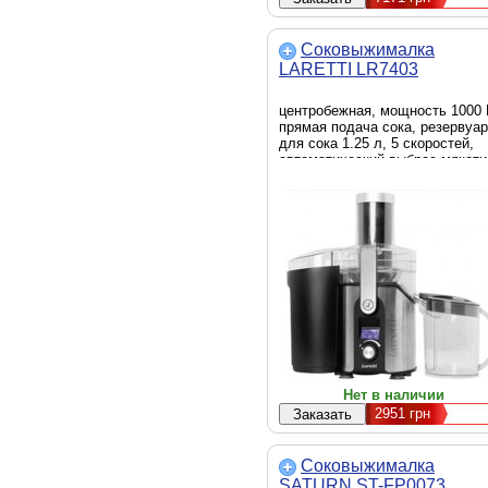
Соковыжималка
LARETTI LR7403
центробежная, мощность 1000 
прямая подача сока, резервуар
для сока 1.25 л, 5 скоростей,
автоматический выброс мякоти
Нет в наличии
2951
грн
Соковыжималка
SATURN ST-FP0073