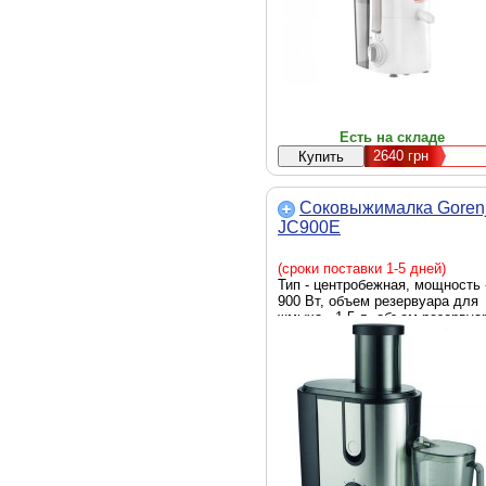
Есть на складе
2640
грн
Соковыжималка Goren
JC900E
(сроки поставки 1-5 дней)
Тип - центробежная, мощность 
900 Вт, объем резервуара для
жмыха - 1.5 л, объем резервуа
для сока - без резервуара,
габариты - 30 × 40 × 21 см, вес 
кг, Цвет - черный, нержавеюща
сталь