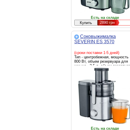
Есть на складе
2890
грн
Соковыжималка
SEVERIN ES 3570
(сроки поставки 1-5 дней)
Тип - центробежная, мощность 
800 Вт, объем резервуара для
жмыха - 2.5 л, объем резервуа
для сока - 1.1 л, габариты - 40 
36 х 20 см, вес - 4 кг, Цвет -
серебристый
Есть на складе