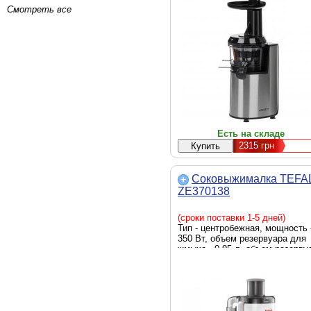
нержавеющая сталь
Смотреть все
Есть на складе
2315
грн
Соковыжималка TEFA
ZE370138
(сроки поставки 1-5 дней)
Тип - центробежная, мощность 
350 Вт, объем резервуара для
жмыха - 0.95 л, объем резерву
для сока - без резервуара, бе