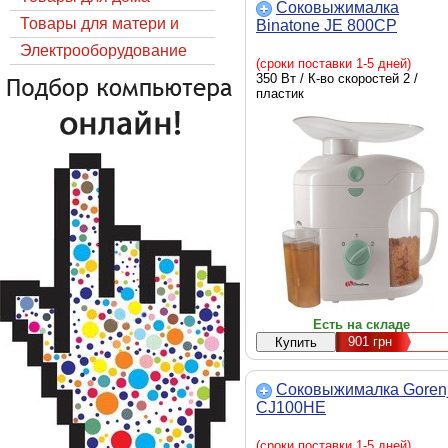
Соковыжималка
Товары для матери и
Binatone JE 800CP
ребёнка
Электрооборудование
(сроки поставки 1-5 дней)
350 Вт / К-во скоростей 2 /
пластик
Есть на складе
901
грн
Соковыжималка Goren
CJ100HE
(сроки поставки 1-5 дней)