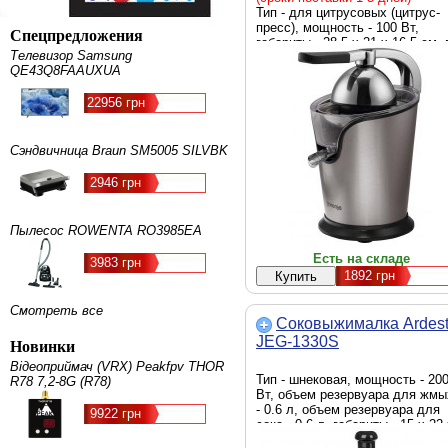
Тип - для цитрусовых (цитрус-
пресс), мощность - 100 Вт,
Спецпредложения
габариты - 28.5 х 21 х 16.5 см, 
Телевизор Samsung
- 1.9 кг, Цвет - нержавеющая
QE43Q8FAAUXUA
сталь
22956 грн
Сэндвичница Braun SM5005 SILVBK
2946 грн
Пылесос ROWENTA RO3985EA
Есть на складе
3983 грн
1892
грн
Смотреть все
Соковыжималка Ardes
JEG-1330S
Новинки
Відеоприймач (VRX) Peakfpv THOR
Тип - шнековая, мощность - 20
R78 7,2-8G (R78)
Вт, объем резервуара для жмы
- 0.6 л, объем резервуара для
9922 грн
сока - 0.6 л, габариты - 15 х 22
44 см, вес - 3.5 кг, Цвет - черн