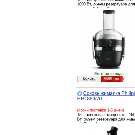
1000 Вт, объем резервуара для
жмыха - 2.1 л, объем резервуа
для сока - 1 л, цвет - черный
Есть на складе
8569
грн
Соковыжималка Philip
HR1889/70
(сроки поставки 1-5 дней)
Тип - шнековая, мощность - 15
Вт, объем резервуара для жмы
- 0.75 л, объем резервуара для
сока - 1 л, цвет - черный