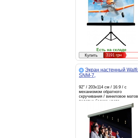
Есть на складе
3191
грн
Экран настенный Walfi
SNM-7,
92" / 203х114 см / 16:9 / с
механизмом обратного
скручивания / виниловое мато
полотно белого цвета