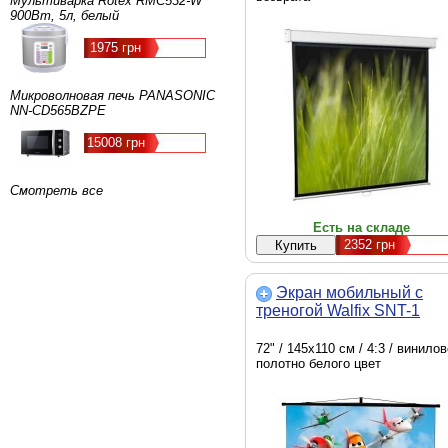
Мультиварка Rotex RMC532-W
900Вт, 5л, белый
1975 грн
Микроволновая печь PANASONIC
NN-CD565BZPE
15008 грн
Смотреть все
Есть на складе
2352
грн
Экран мобильный с
треногой Walfix SNT-1
72" / 145х110 см / 4:3 / винило
полотно белого цвет