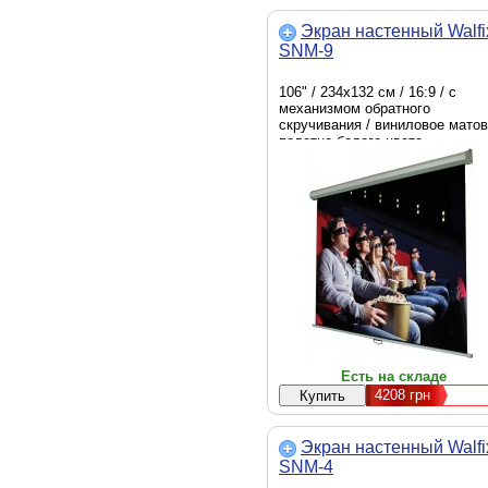
Экран настенный Walfi
SNM-9
106" / 234х132 см / 16:9 / с
механизмом обратного
скручивания / виниловое мато
полотно белого цвета
Есть на складе
4208
грн
Экран настенный Walfi
SNM-4