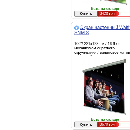
Есть на складе
3420
грн
Экран настенный Walfi
SNM-8
100"/ 221х123 см / 16:9 / с
механизмом обратного
скручивания / виниловое мато
полотно белого цвета
Есть на складе
3670
грн