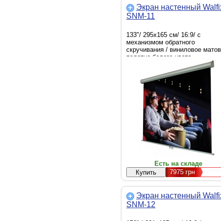
Экран настенный Walfi
SNM-11
133"/ 295х165 см/ 16:9/ с
механизмом обратного
скручивания / виниловое мато
полотно белого цвета
Есть на складе
7975
грн
Экран настенный Walfi
SNM-12