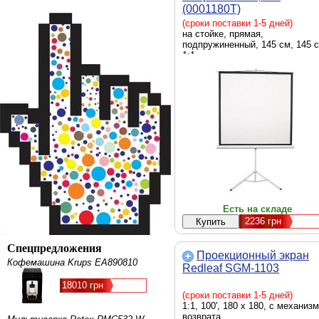
(0001180T)
(сроки поставки 1-5 дней)
на стойке, прямая,
подпружиненный, 145 см, 145 с
1:1
Есть на складе
2236
грн
Спецпредложения
Проекционный экран
Кофемашина Krups EA890810
Redleaf SGM-1103
18010 грн
(сроки поставки 1-5 дней)
1:1, 100', 180 x 180, с механиз
возврата