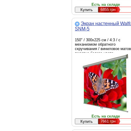
Есть на складе
6855
грн
Экран настенный Walfi
SNM-5
150" / 300х225 см / 4:3 / с
механизмом обратного
скручивания / виниловое мато
полотно белого цвета
Есть на складе
7661
грн