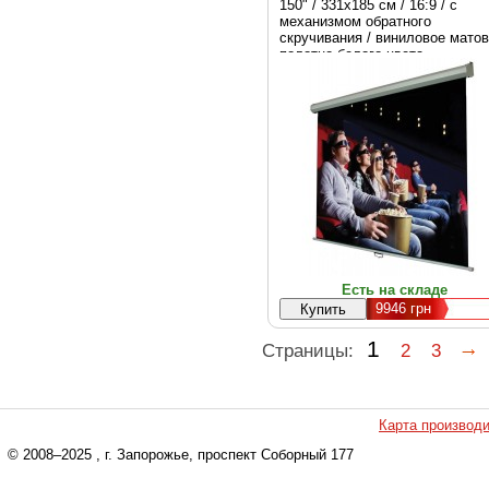
150" / 331х185 см / 16:9 / с
механизмом обратного
скручивания / виниловое мато
полотно белого цвета
Есть на складе
9946
грн
1
Страницы:
2
3
Карта производ
© 2008–2025
, г. Запорожье, проспект Соборный 177