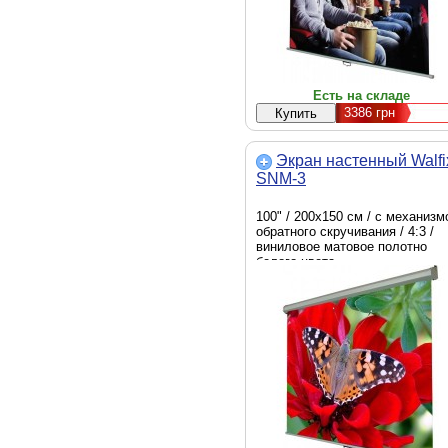
Есть на складе
3386
грн
Экран настенный Walfi
SNM-3
100" / 200х150 см / с механиз
обратного скручивания / 4:3 /
виниловое матовое полотно
белого цвета