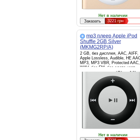
Нет в наличии
3221
грн
mp3 плеер Apple iPod
Shuffle 2GB Silver
(MKMG2RP/A)
2 GB, без дисплея, AAC, AIFF,
Apple Lossless, Audible, HE AA
MP3, MP3 VBR, Protected AAC,
WAV, без FM, без слота карт
памяти, Li-Ion, серебристый
Нет в наличии