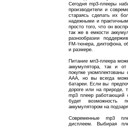
Сегодня mp3-плееры наб
производители и совреме
стараясь сделать их бо
надежными и практичным
просто того, что он восп
так же в емкости аккуму
разнообразии поддержи
FM-тюнера, диктофона, о
и размере.
Питание мп3-плеера може
аккумулятора, так и от
покупке укомплектованы
ААА, но вы всегда може
батареи. Если вы предпо
дороге или на природе, 
mp3 плеер работающий от
будет возможность п
аккумулятором на подзаря
Современные mp3 пле
дисплеем. Выбирая пл