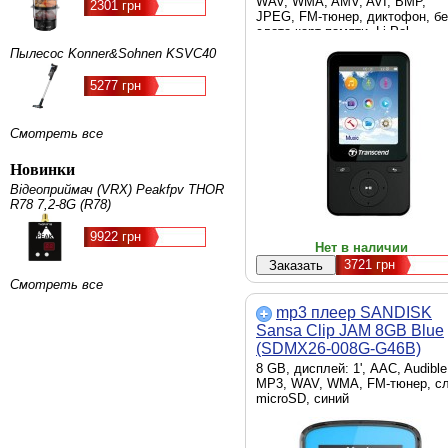
WAV, WMA, AMV, AVI, BMP,
2301 грн
JPEG, FM-тюнер, диктофон, бе
слота карт памяти, Li-Pol
аккумулятор, черный,
Пылесос Konner&Sohnen KSVC40
официальная гарантия
5277 грн
Смотреть все
Новинки
Відеоприймач (VRX) Peakfpv THOR
R78 7,2-8G (R78)
9922 грн
Нет в наличии
3721
грн
Смотреть все
mp3 плеер SANDISK
Sansa Clip JAM 8GB Blue
(SDMX26-008G-G46B)
8 GB, дисплей: 1', AAC, Audible
MP3, WAV, WMA, FM-тюнер, с
microSD, синий