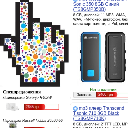
Sonic 350 8GB Синий
(TS8GMP350B)
8 GB, дисплей: 1', MP3, WMA,
WAV, FM-тюнер, диктофон, без
слота карт памяти, Li-Pol, сини
Нет в наличии
Спецпредложения
2460
грн
Ломтерезка Gorenje R402W
2645 грн
mp3 плеер Transcend
T.sonic 710 8GB Black
(TS8GMP710K)
Пароварка Russell Hobbs 26530-56
8 GB, дисплей: 2' TFT LCD, MP