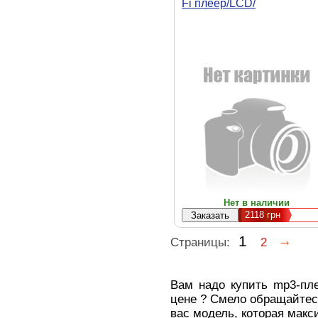
Fi плеер/LCD/
цифр.диктофон
Нет в наличии
2118
грн
1
Страницы:
2
Вам надо купить mp3-пл
цене ? Смело обращайтес
вас модель, которая мак