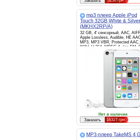
3238
грн
mp3 плеер Apple iPod
Touch 32GB White & Silve
(MKHX2RP/A)
32 GB, 4' сенсорный, AAC, AIFF
Apple Lossless, Audible, HE AA
MP3, MP3 VBR, Protected AAC,
WAV, H.264, MPEG-4, без FM, 
Мр, без слота карт памяти, Li-I
белый
Нет в наличии
16327
грн
MP3-плеер TakeMS 4 