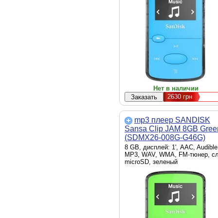
Нет в наличии
2630
грн
mp3 плеер SANDISK
Sansa Clip JAM 8GB Gree
(SDMX26-008G-G46G)
8 GB, дисплей: 1', AAC, Audible
MP3, WAV, WMA, FM-тюнер, с
microSD, зеленый