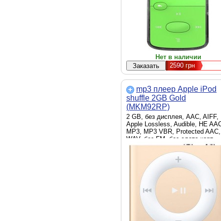
Нет в наличии
2590
грн
mp3 плеер Apple iPod
shuffle 2GB Gold
(MKM92RP)
2 GB, без дисплея, AAC, AIFF,
Apple Lossless, Audible, HE AA
MP3, MP3 VBR, Protected AAC,
WAV, без FM, без слота карт
памяти, Li-Ion, золотой