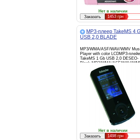
Нет в наличии
1453
грн
MP3-плеер TakeMS 4 
USB 2,0 BLADE
MP3/WMA/ASF/WAV/WMV Mus
Player with color LCDMP3-плей
TakeMS 1 Gb USB 2,0 DESEO-
Black MP3/WMA/ASF/WAV/WM
Music Player with color LCD
Нет в наличии
1498
грн