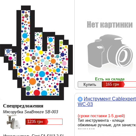
Есть на складе
165
грн
Инструмент Cablexpert
WC-03
Спецпредложения
Мясорубка SeaBreeze SB-003
(сроки поставки 1-5 дней)
Тип инструмента - клещи
1235 грн
обжимные ручные, для зачистк
проводов