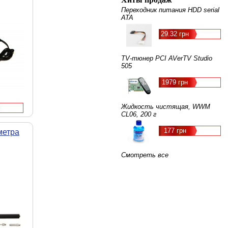
Переходник питания HDD serial
ATA
29.32 грн
TV-тюнер PCI AVerTV Studio
505
1979 грн
Жидкость чистящая, WWM
CL06, 200 г
177 грн
метра
Смотреть все