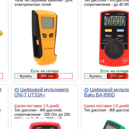
Типы тестируемых кабелей - для
Тип дисплея - ЖК-диспле
электрических сетей
сопротивление - до 40 
Есть на складе
Есть на складе
886
грн
970
грн
t
Цифровой мультиметр
Цифровой мульти
UNI-T UT33A+
Baku BA-890D
(сроки поставки 1-5 дней)
(сроки поставки 1-5 дней)
и
Тип дисплея - ЖК-дисплей,
Тип дисплея - ЖК-диспл
сопротивление - 200 Om до 200
MOm, от 2 нФ до 2000 мкФ