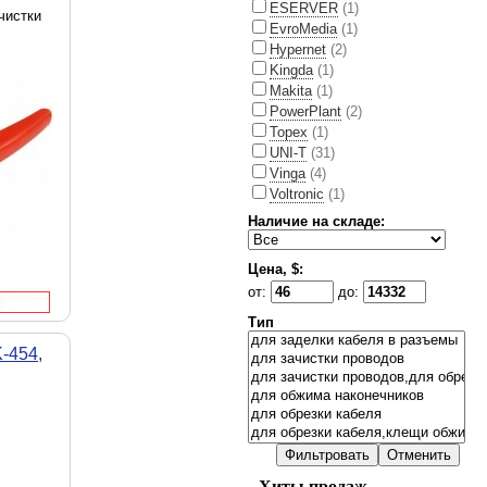
ESERVER
(1)
чистки
EvroMedia
(1)
Hypernet
(2)
Kingda
(1)
Makita
(1)
PowerPlant
(2)
Topex
(1)
UNI-T
(31)
Vinga
(4)
Voltronic
(1)
Наличие на складе:
Цена, $:
от:
до:
Тип
-454,
Хиты продаж