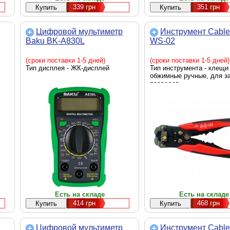
339
грн
351
грн
Цифровой мультиметр
Инструмент Cablex
Baku BK-A830L
WS-02
(сроки поставки 1-5 дней)
(сроки поставки 1-5 дней)
Тип дисплея - ЖК-дисплей
Тип инструмента - клещи
обжимные ручные, для з
проводов
Есть на складе
Есть на складе
414
грн
468
грн
Цифровой мультиметр
Инструмент Cable