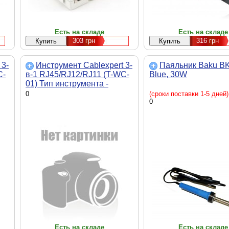
Есть на складе
Есть на складе
303
грн
316
грн
 3-
Инструмент Cablexpert 3-
Паяльник Baku BK
C-
в-1 RJ45/RJ12/RJ11 (T-WC-
Blue, 30W
01) Тип инструмента -
,
клещи обжимные ручные,
0
(сроки поставки 1-5 дней)
для обрезки кабеля
0
Есть на складе
Есть на складе