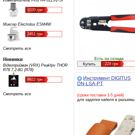
Измельчитель First FA-5113-2-SI
1020 грн
Миксер Electrolux ESM4W
2451 грн
Смотреть все
Есть на складе
Новинки
228
грн
Відеоприймач (VRX) Peakfpv THOR
R78 7,2-8G (R78)
Инструмент DIGITUS
9922 грн
DN-LSA-PT
Смотреть все
(сроки поставки 1-5 дней)
для заделки кабеля в разъемы