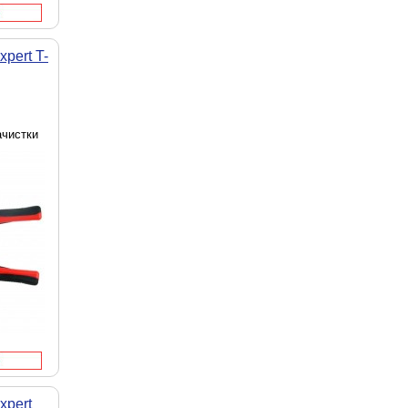
pert T-
ачистки
xpert