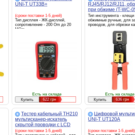
UNI-T UT33B+
RJ45/RJ12/RJ11, обр
при обжиме (T-WC-0
(сроки поставки 1-5 дней)
Тип инструмента - клещи
Тип дисплея - ЖК-дисплей,
обжимные ручные, для з
сопротивление - 200 Om до 20
проводов, для обрезки к
MOm
Есть на складе
Есть на складе
622
грн
636
грн
Тестер кабельный TH210
Цифровой мульти
мультисканер-искатель
UNI-T UT120A
скрытой проводки с LCD
Voltronic (TH210 / 35390)
(сроки поставки 1-5 дней)
(сроки поставки 1-5 дней)