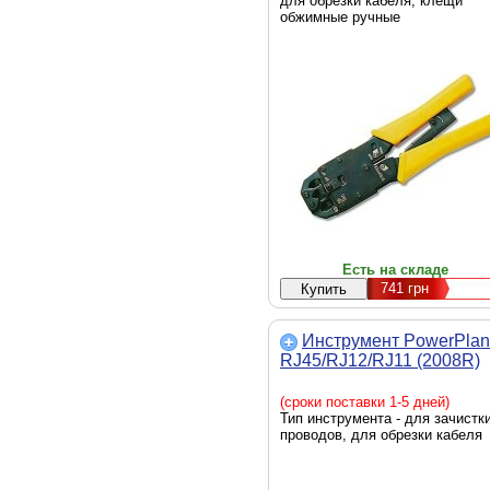
для обрезки кабеля, клещи
обжимные ручные
Есть на складе
741
грн
Инструмент PowerPlan
RJ45/RJ12/RJ11 (2008R)
(сроки поставки 1-5 дней)
Тип инструмента - для зачистк
проводов, для обрезки кабеля