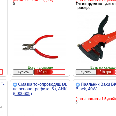
0
Тип инструмента - для за
проводов
Есть на складе
Есть на складе
180
грн
219
грн
 T-
Смазка токопроводящая,
Паяльник Baku BK
на основе графита, 5 г, AHK
Black, 40W
(6000605)
(сроки поставки 1-5 дней)
0
и