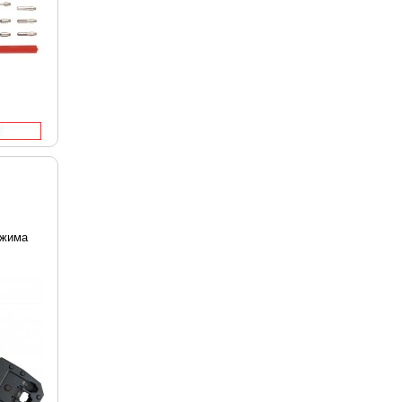
бжима