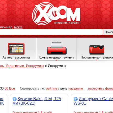
апример,
Nokia
Поис
Авто-электроника
Компьютерная техника
Портативная техника
ль, Удлинители, Инструмент
»
Инструмент
30
60
Все
Сортировать по:
рейтингу
цене
названию
отключить фото
я,
Кусачки Baku, Red, 125
Инструмент Cablex
AHK
мм (BK-021)
WS-01
(сроки поставки 1-5 дней)
(сроки поставки 1-5 дней)