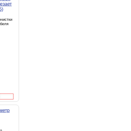
езает
5)
ачистки
абеля
метр