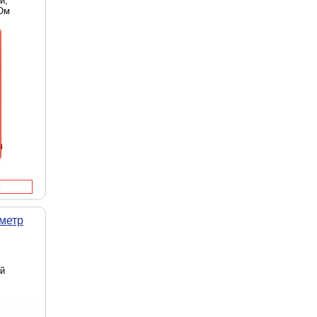
й,
МОм
метр
ей