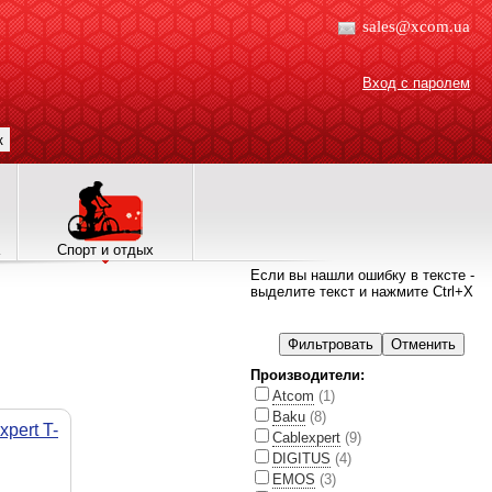
sales@xcom.ua
Вход с паролем
к
Спорт и отдых
Если вы нашли ошибку в тексте -
выделите текст и нажмите Ctrl+X
Производители:
Atcom
(1)
Baku
(8)
pert T-
Cablexpert
(9)
DIGITUS
(4)
EMOS
(3)