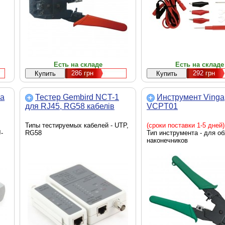
Есть на складе
Есть на складе
286
грн
292
грн
ga
Тестер Gembird NCT-1
Инструмент Vinga
для RJ45, RG58 кабелів
VCPT01
Типы тестируемых кабелей - UTP,
(сроки поставки 1-5 дней)
-
RG58
Тип инструмента - для о
наконечников