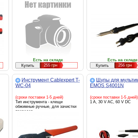
Есть на складе
Есть на складе
255
грн
256
грн
Инструмент Cablexpert T-
Щупы для мульти
WC-04
EMOS S4001N
(сроки поставки 1-5 дней)
(сроки поставки 1-5 дней)
Тип инструмента - клещи
1 A, 30 V AC, 60 V DC
обжимные ручные, для зачистки
проводов