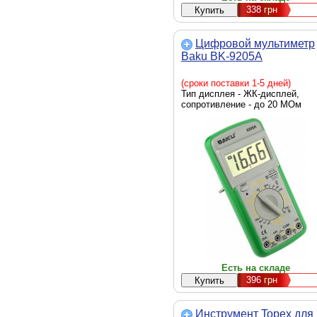
338
грн
Цифровой мультиметр
Baku BK-9205A
(сроки поставки 1-5 дней)
Тип дисплея - ЖК-дисплей,
сопротивление - до 20 МОм
Есть на складе
396
грн
Инструмент Topex для